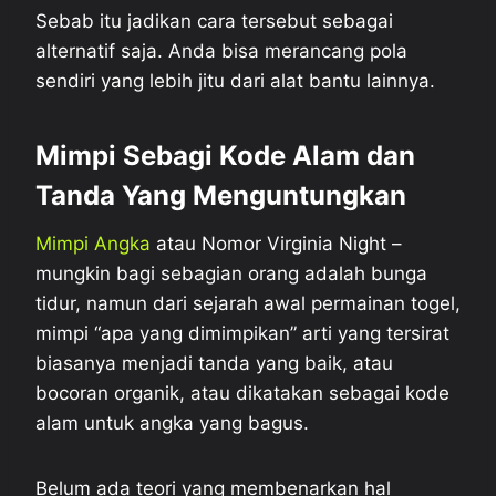
Sebab itu jadikan cara tersebut sebagai
alternatif saja. Anda bisa merancang pola
sendiri yang lebih jitu dari alat bantu lainnya.
Mimpi Sebagi Kode Alam dan
Tanda Yang Menguntungkan
Mimpi Angka
atau Nomor Virginia Night –
mungkin bagi sebagian orang adalah bunga
tidur, namun dari sejarah awal permainan togel,
mimpi “apa yang dimimpikan” arti yang tersirat
biasanya menjadi tanda yang baik, atau
bocoran organik, atau dikatakan sebagai kode
alam untuk angka yang bagus.
Belum ada teori yang membenarkan hal