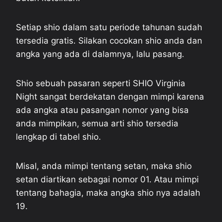
Setiap shio dalam satu periode tahunan sudah
tersedia gratis. Silakan cocokan shio anda dan
angka yang ada di dalamnya, lalu pasang.
Shio sebuah pasaran seperti SHIO Virginia
Night sangat berdekatan dengan mimpi karena
ada angka atau pasangan nomor yang bisa
anda mimpikan, semua arti shio tersedia
lengkap di tabel shio.
Misal, anda mimpi tentang setan, maka shio
setan diartikan sebagai nomor 01. Atau mimpi
tentang bahagia, maka angka shio nya adalah
19.