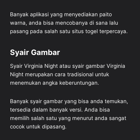
Banyak aplikasi yang menyediakan paito
warna, anda bisa mencobanya di sana lalu
pasang pada salah satu situs togel terpercaya.
Syair Gambar
Syair Virginia Night atau syair gambar Virginia
Night merupakan cara tradisional untuk
menemukan angka keberuntungan.
Banyak syair gambar yang bisa anda temukan,
tersedia dalam banyak versi. Anda bisa
memilih salah satu yang menurut anda sangat
cocok untuk dipasang.