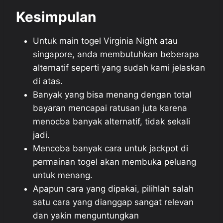
Kesimpulan
Untuk main togel Virginia Night atau
singapore, anda membutuhkan beberapa
alternatif seperti yang sudah kami jelaskan
di atas.
Banyak yang bisa menang dengan total
bayaran mencapai ratusan juta karena
menocba banyak alternatif, tidak sekali
jadi.
Mencoba banyak cara untuk jackpot di
permainan togel akan membuka peluang
untuk menang.
Apapun cara yang dipakai, pilihlah salah
satu cara yang dianggap sangat relevan
dan yakin menguntungkan