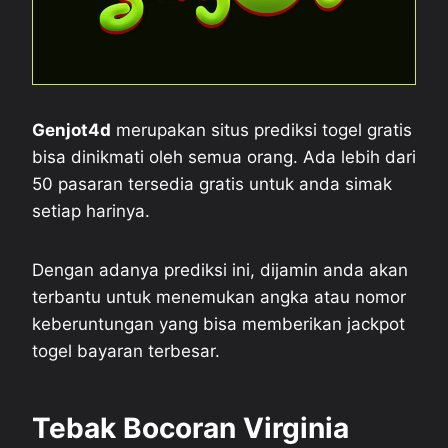
Genjot4d
merupakan situs prediksi togel gratis
bisa dinikmati oleh semua orang. Ada lebih dari
50 pasaran tersedia gratis untuk anda simak
setiap harinya.
Dengan adanya prediksi ini, dijamin anda akan
terbantu untuk menemukan angka atau nomor
keberuntungan yang bisa memberikan jackpot
togel bayaran terbesar.
Tebak Bocoran Virginia