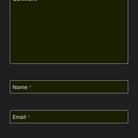
Name
*
Email
*