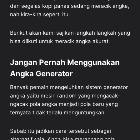
dan segelas kopi panas sedang meracik angka,
nah kira-kira seperti itu.
Berikut akan kami sajikan langkah langkah yang
bisa diikuti untuk meracik angka akurat
Jangan Pernah Menggunakan
Angka Generator
Banyak pemain mengeluhkan sistem generator
angka yaitu mesin random yang mengacak-
ngacak pola angka menjadi pola baru yang
ternyata tidak terlalu menguntungkan.
Sebab itu jadikan cara tersebut sebagai
alternatif saja. Anda bisa merancang pola