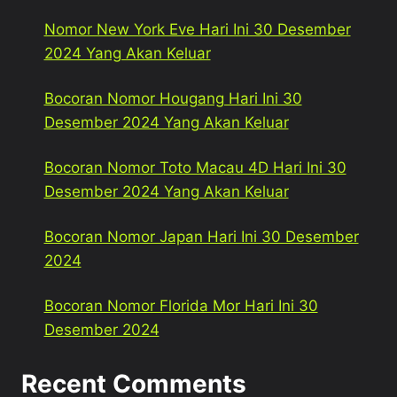
Nomor New York Eve Hari Ini 30 Desember
2024 Yang Akan Keluar
Bocoran Nomor Hougang Hari Ini 30
Desember 2024 Yang Akan Keluar
Bocoran Nomor Toto Macau 4D Hari Ini 30
Desember 2024 Yang Akan Keluar
Bocoran Nomor Japan Hari Ini 30 Desember
2024
Bocoran Nomor Florida Mor Hari Ini 30
Desember 2024
Recent Comments