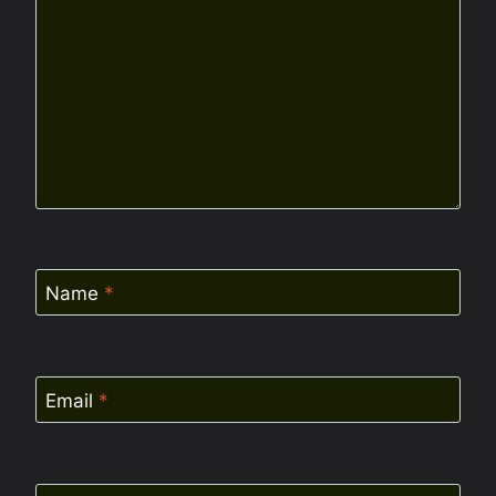
Name
*
Email
*