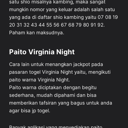
satu shio misalnya kambing, maka sangat
mungkin nomor yang keluar adalah salah satu
yang ada di daftar shio kambing yaitu 07 08 19
20 31 32 43 44 55 56 67 68 79 80 91 92.
Paham kan maksudnya.
Paito Virginia Night
Cara lain untuk menangkan jackpot pada
pasaran togel Virginia Night yaitu, mengikuti
paito warna Virginia Night.
Paito warna diciptakan dengan begitu
sederhana, mudah dipahami dan bisa
memberikan tafsiran yang bagus untuk anda
agar bisa jp togel.
Banyak aplikasi yang menyediakan paito