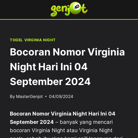
Skip
to
content
TOGEL VIRGINIA NIGHT
Bocoran Nomor Virginia
Night Hari Ini 04
September 2024
By
MasterGenjot
04/09/2024
Bocoran Nomor Virginia Night Hari Ini 04
September 2024
– banyak yang mencari
bocoran Virginia Night atau Virginia Night