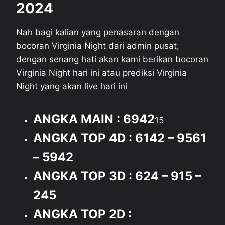
2024
Nah bagi kalian yang penasaran dengan
bocoran Virginia Night dari admin pusat,
dengan senang hati akan kami berikan bocoran
Virginia Night hari ini atau prediksi Virginia
Night yang akan live hari ini
ANGKA MAIN :
6
9
4
2
15
ANGKA TOP 4D : 6
1
42 –
9
5
6
1
– 5942
ANGKA TOP 3D : 62
4
– 9
1
5 –
24
5
ANGKA TOP 2D :