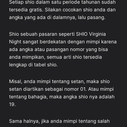
Setiap shio dalam satu periode tahunan sudah
tersedia gratis. Silakan cocokan shio anda dan
angka yang ada di dalamnya, lalu pasang.
Shio sebuah pasaran seperti SHIO Virginia
Night sangat berdekatan dengan mimpi karena
ada angka atau pasangan nomor yang bisa
anda mimpikan, semua arti shio tersedia
lengkap di tabel shio.
Misal, anda mimpi tentang setan, maka shio
setan diartikan sebagai nomor 01. Atau mimpi
tentang bahagia, maka angka shio nya adalah
19.
Sama halnya, jika anda mimpi tentang salah