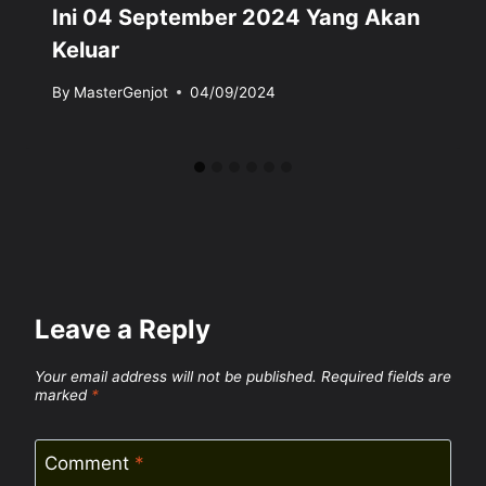
Ini 04 September 2024 Yang Akan
Keluar
By
MasterGenjot
04/09/2024
Leave a Reply
Your email address will not be published.
Required fields are
marked
*
Comment
*