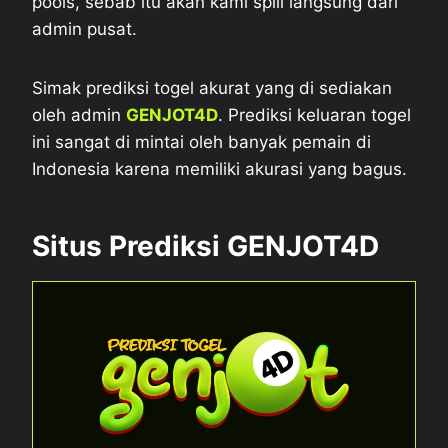
pools, sebab itu akan kami spill langsung dari
admin pusat.
Simak prediksi togel akurat yang di sediakan
oleh admin
GENJOT4D
. Prediksi keluaran togel
ini sangat di mintai oleh banyak pemain di
Indonesia karena memiliki akurasi yang bagus.
Situs Prediksi GENJOT4D