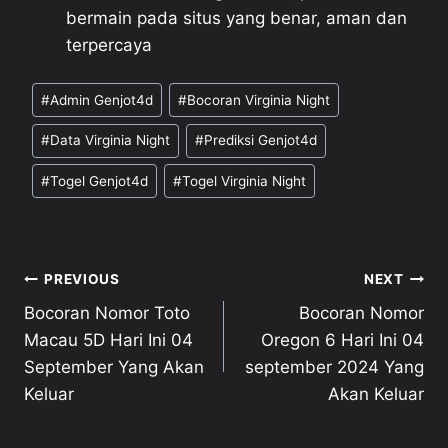
bermain pada situs yang benar, aman dan
terpercaya
Post
#
Admin Genjot4d
#
Bocoran Virginia Night
Tags:
#
Data Virginia Night
#
Prediksi Genjot4d
#
Togel Genjot4d
#
Togel Virginia Night
Post
PREVIOUS
NEXT
Bocoran Nomor Toto
Bocoran Nomor
navigation
Macau 5D Hari Ini 04
Oregon 6 Hari Ini 04
September Yang Akan
september 2024 Yang
Keluar
Akan Keluar