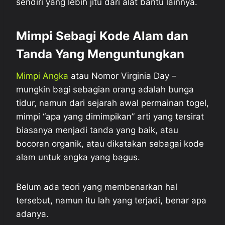
sendiri yang lebih jitu dari alat bantu lainnya.
Mimpi Sebagi Kode Alam dan
Tanda Yang Menguntungkan
Mimpi Angka
atau Nomor Virginia Day –
mungkin bagi sebagian orang adalah bunga
tidur, namun dari sejarah awal permainan togel,
mimpi “apa yang dimimpikan” arti yang tersirat
biasanya menjadi tanda yang baik, atau
bocoran organik, atau dikatakan sebagai kode
alam untuk angka yang bagus.
Belum ada teori yang membenarkan hal
tersebut, namun itu lah yang terjadi, benar apa
adanya.