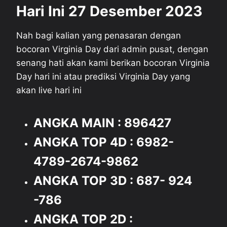
Hari Ini 27 Desember 2023
Nah bagi kalian yang penasaran dengan
bocoran Virginia Day dari admin pusat, dengan
senang hati akan kami berikan bocoran Virginia
Day hari ini atau prediksi Virginia Day yang
akan live hari ini
ANGKA MAIN : 896427
ANGKA TOP 4D : 6982-
4789-2674-9862
ANGKA TOP 3D : 687- 924
-786
ANGKA TOP 2D :