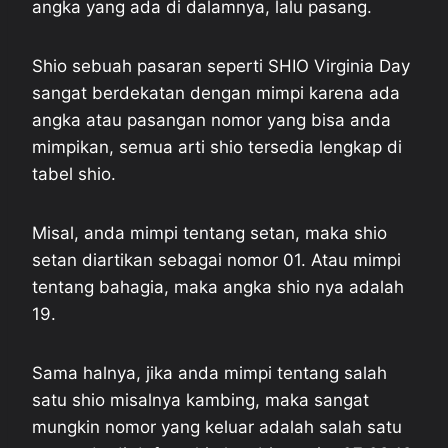
angka yang ada di dalamnya, lalu pasang.
Shio sebuah pasaran seperti SHIO Virginia Day
sangat berdekatan dengan mimpi karena ada
angka atau pasangan nomor yang bisa anda
mimpikan, semua arti shio tersedia lengkap di
tabel shio.
Misal, anda mimpi tentang setan, maka shio
setan diartikan sebagai nomor 01. Atau mimpi
tentang bahagia, maka angka shio nya adalah
19.
Sama halnya, jika anda mimpi tentang salah
satu shio misalnya kambing, maka sangat
mungkin nomor yang keluar adalah salah satu