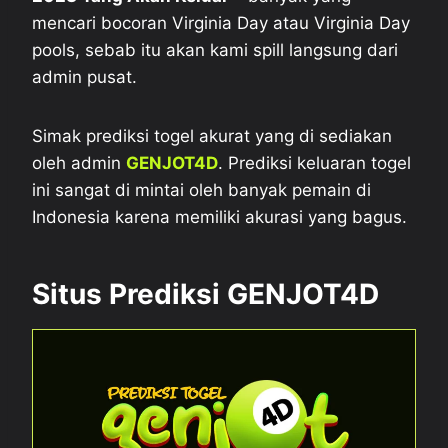
mencari bocoran Virginia Day atau Virginia Day
pools, sebab itu akan kami spill langsung dari
admin pusat.
Simak prediksi togel akurat yang di sediakan
oleh admin
GENJOT4D
. Prediksi keluaran togel
ini sangat di mintai oleh banyak pemain di
Indonesia karena memiliki akurasi yang bagus.
Situs Prediksi GENJOT4D