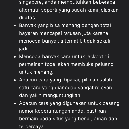
singapore, anda membutuhkan beberapa
alternatif seperti yang sudah kami jelaskan
di atas.
Banyak yang bisa menang dengan total
bayaran mencapai ratusan juta karena
menocba banyak alternatif, tidak sekali
jadi.
Mencoba banyak cara untuk jackpot di
permainan togel akan membuka peluang
untuk menang.
Apapun cara yang dipakai, pilihlah salah
satu cara yang dianggap sangat relevan
dan yakin menguntungkan
Apapun cara yang digunakan untuk pasang
nomor keberuntungan anda, pastikan
bermain pada situs yang benar, aman dan
terpercaya