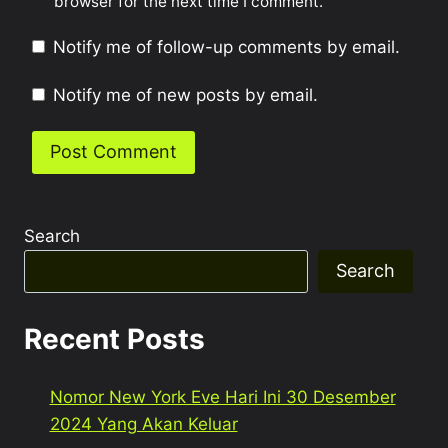
browser for the next time I comment.
Notify me of follow-up comments by email.
Notify me of new posts by email.
Search
Search
Recent Posts
Nomor New York Eve Hari Ini 30 Desember
2024 Yang Akan Keluar