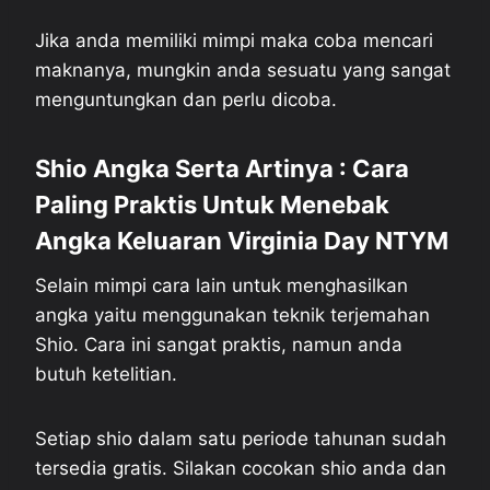
Jika anda memiliki mimpi maka coba mencari
maknanya, mungkin anda sesuatu yang sangat
menguntungkan dan perlu dicoba.
Shio Angka Serta Artinya : Cara
Paling Praktis Untuk Menebak
Angka Keluaran Virginia Day NTYM
Selain mimpi cara lain untuk menghasilkan
angka yaitu menggunakan teknik terjemahan
Shio. Cara ini sangat praktis, namun anda
butuh ketelitian.
Setiap shio dalam satu periode tahunan sudah
tersedia gratis. Silakan cocokan shio anda dan