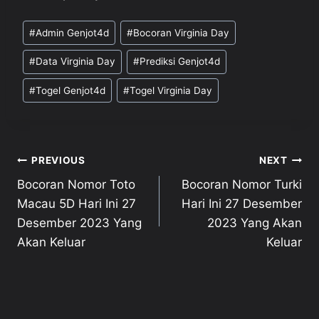
Post
#
Admin Genjot4d
#
Bocoran Virginia Day
Tags:
#
Data Virginia Day
#
Prediksi Genjot4d
#
Togel Genjot4d
#
Togel Virginia Day
Post
PREVIOUS
NEXT
Bocoran Nomor Toto
Bocoran Nomor Turki
navigation
Macau 5D Hari Ini 27
Hari Ini 27 Desember
Desember 2023 Yang
2023 Yang Akan
Akan Keluar
Keluar