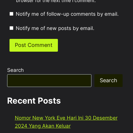
browser for the next time I comment.
Notify me of follow-up comments by email.
Notify me of new posts by email.
Search
Search
Recent Posts
Nomor New York Eve Hari Ini 30 Desember
2024 Yang Akan Keluar