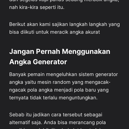
nah kira-kira seperti itu.
Berikut akan kami sajikan langkah langkah yang
bisa diikuti untuk meracik angka akurat
Jangan Pernah Menggunakan
Angka Generator
Banyak pemain mengeluhkan sistem generator
angka yaitu mesin random yang mengacak-
ngacak pola angka menjadi pola baru yang
ternyata tidak terlalu menguntungkan.
Sebab itu jadikan cara tersebut sebagai
alternatif saja. Anda bisa merancang pola