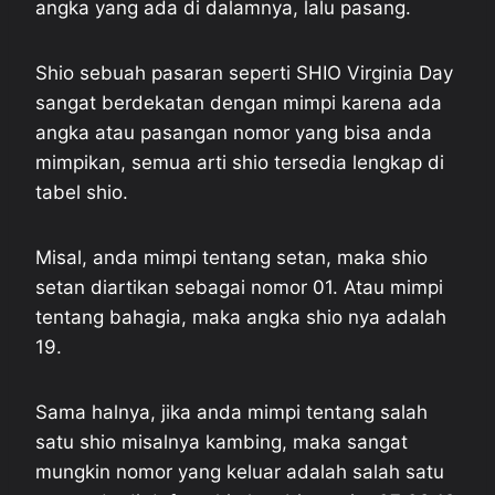
angka yang ada di dalamnya, lalu pasang.
Shio sebuah pasaran seperti SHIO Virginia Day
sangat berdekatan dengan mimpi karena ada
angka atau pasangan nomor yang bisa anda
mimpikan, semua arti shio tersedia lengkap di
tabel shio.
Misal, anda mimpi tentang setan, maka shio
setan diartikan sebagai nomor 01. Atau mimpi
tentang bahagia, maka angka shio nya adalah
19.
Sama halnya, jika anda mimpi tentang salah
satu shio misalnya kambing, maka sangat
mungkin nomor yang keluar adalah salah satu