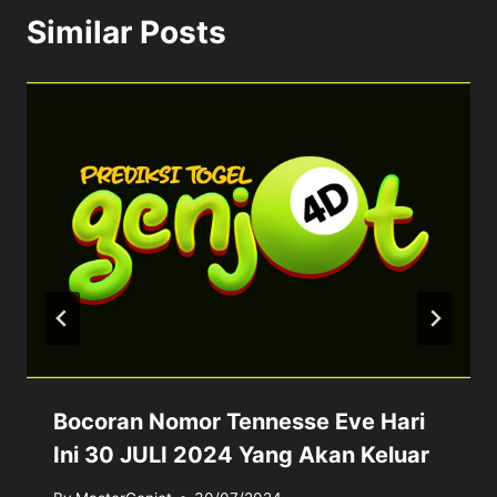
Similar Posts
Bocoran Nomor Tennesse Eve Hari
Ini 30 JULI 2024 Yang Akan Keluar