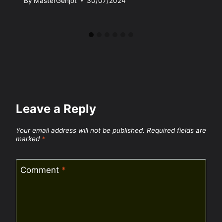
By
MasterGenjot
30/07/2024
Leave a Reply
Your email address will not be published.
Required fields are
marked
*
Comment
*