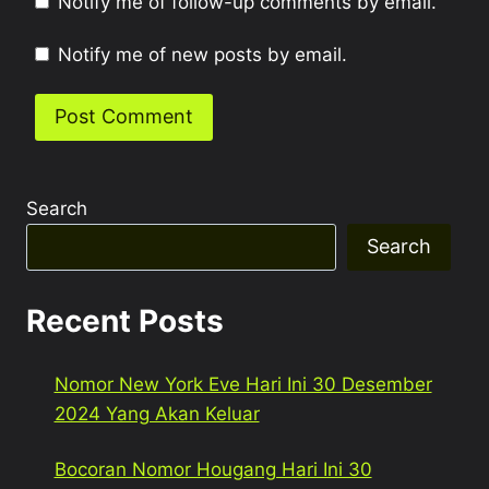
Notify me of follow-up comments by email.
Notify me of new posts by email.
Search
Search
Recent Posts
Nomor New York Eve Hari Ini 30 Desember
2024 Yang Akan Keluar
Bocoran Nomor Hougang Hari Ini 30