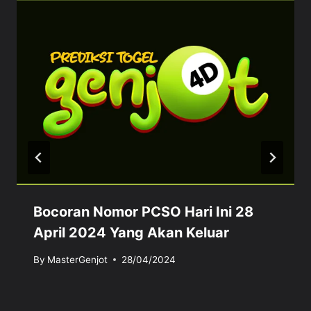
Bocoran Nomor PCSO Hari Ini 28
April 2024 Yang Akan Keluar
By
MasterGenjot
28/04/2024