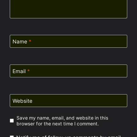
Name
*
Email
*
Website
Save my name, email, and website in this
browser for the next time I comment.