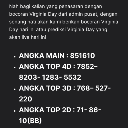
Nah bagi kalian yang penasaran dengan
bocoran Virginia Day dari admin pusat, dengan
senang hati akan kami berikan bocoran Virginia
Day hari ini atau prediksi Virginia Day yang
akan live hari ini
ANGKA MAIN : 851610
ANGKA TOP 4D : 7852
–
8203- 1283- 5532
ANGKA TOP 3D : 768
– 527-
220
ANGKA TOP 2D : 71-
86-
10
(BB)