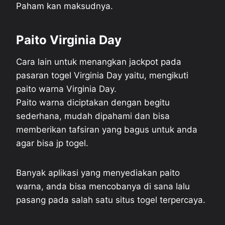
Paham kan maksudnya.
Paito Virginia Day
Cara lain untuk menangkan jackpot pada
pasaran togel Virginia Day yaitu, mengikuti
paito warna Virginia Day.
Paito warna diciptakan dengan begitu
sederhana, mudah dipahami dan bisa
memberikan tafsiran yang bagus untuk anda
agar bisa jp togel.
Banyak aplikasi yang menyediakan paito
warna, anda bisa mencobanya di sana lalu
pasang pada salah satu situs togel terpercaya.