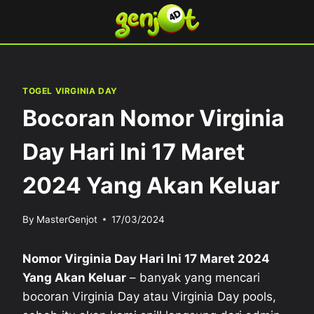
Skip
to
content
TOGEL VIRGINIA DAY
Bocoran Nomor Virginia
Day Hari Ini 17 Maret
2024 Yang Akan Keluar
By
MasterGenjot
17/03/2024
Nomor Virginia Day Hari Ini 17 Maret 2024
Yang Akan Keluar
– banyak yang mencari
bocoran Virginia Day atau Virginia Day pools,