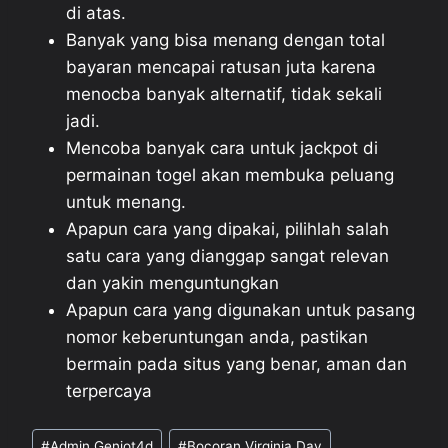
di atas.
Banyak yang bisa menang dengan total
bayaran mencapai ratusan juta karena
menocba banyak alternatif, tidak sekali
jadi.
Mencoba banyak cara untuk jackpot di
permainan togel akan membuka peluang
untuk menang.
Apapun cara yang dipakai, pilihlah salah
satu cara yang dianggap sangat relevan
dan yakin menguntungkan
Apapun cara yang digunakan untuk pasang
nomor keberuntungan anda, pastikan
bermain pada situs yang benar, aman dan
terpercaya
Post
#
Admin Genjot4d
#
Bocoran Virginia Day