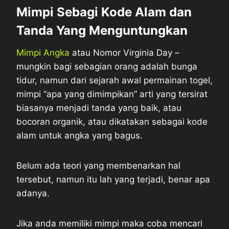
Mimpi Sebagi Kode Alam dan
Tanda Yang Menguntungkan
Mimpi Angka
atau Nomor Virginia Day –
mungkin bagi sebagian orang adalah bunga
tidur, namun dari sejarah awal permainan togel,
mimpi “apa yang dimimpikan” arti yang tersirat
biasanya menjadi tanda yang baik, atau
bocoran organik, atau dikatakan sebagai kode
alam untuk angka yang bagus.
Belum ada teori yang membenarkan hal
tersebut, namun itu lah yang terjadi, benar apa
adanya.
Jika anda memiliki mimpi maka coba mencari