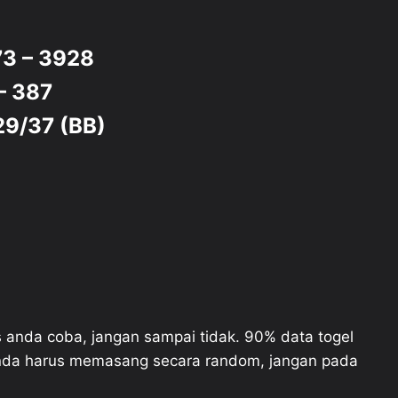
73 – 3928
– 387
9/37 (BB)
s anda coba, jangan sampai tidak. 90% data togel
 anda harus memasang secara random, jangan pada