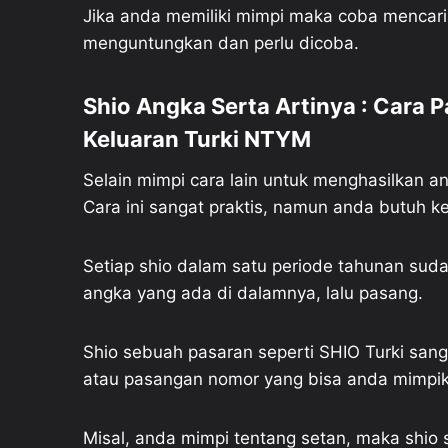
Jika anda memiliki mimpi maka coba mencar
menguntungkan dan perlu dicoba.
Shio Angka Serta Artinya : Cara 
Keluaran Turki NTYM
Selain mimpi cara lain untuk menghasilkan a
Cara ini sangat praktis, namun anda butuh ket
Setiap shio dalam satu periode tahunan suda
angka yang ada di dalamnya, lalu pasang.
Shio sebuah pasaran seperti SHIO Turki sa
atau pasangan nomor yang bisa anda mimpikan
Misal, anda mimpi tentang setan, maka shio 