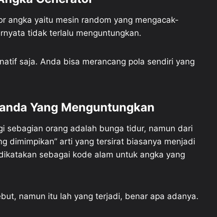
or angka yaitu mesin random yang mengacak-
rnyata tidak terlalu menguntungkan.
rnatif saja. Anda bisa merancang pola sendiri yang
Tanda Yang Menguntungkan
i sebagian orang adalah bunga tidur, namun dari
g dimimpikan” arti yang tersirat biasanya menjadi
u dikatakan sebagai kode alam untuk angka yang
ut, namun itu lah yang terjadi, benar apa adanya.