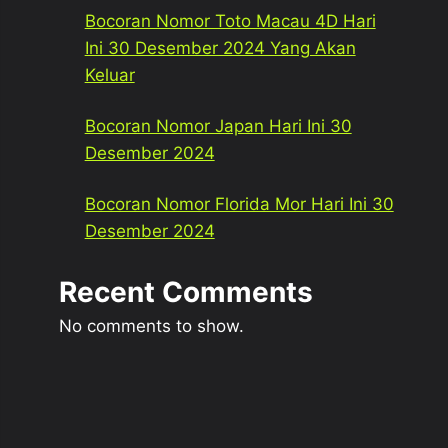
Bocoran Nomor Toto Macau 4D Hari
Ini 30 Desember 2024 Yang Akan
Keluar
Bocoran Nomor Japan Hari Ini 30
Desember 2024
Bocoran Nomor Florida Mor Hari Ini 30
Desember 2024
Recent Comments
No comments to show.