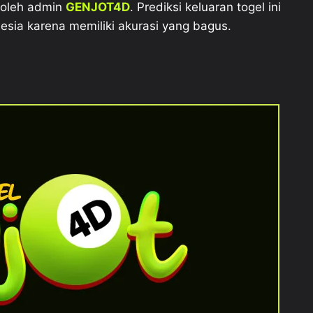
n oleh admin
GENJOT4D
. Prediksi keluaran togel ini
esia karena memiliki akurasi yang bagus.