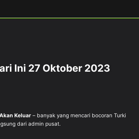
ri Ini 27 Oktober 2023
 Akan Keluar
– banyak yang mencari bocoran Turki
angsung dari admin pusat.