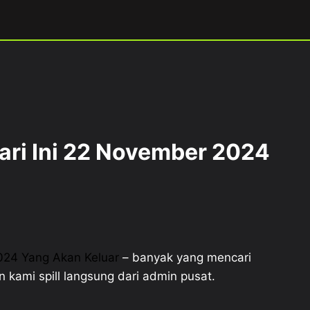
ari Ini 22 November 2024
024 Yang Akan Keluar
– banyak yang mencari
n kami spill langsung dari admin pusat.