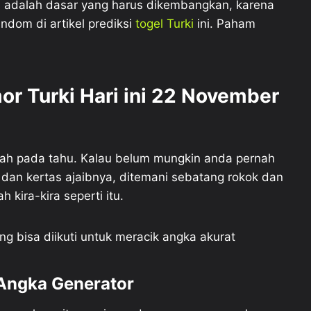
as adalah dasar yang harus dikembangkan, karena
dom di artikel prediksi
togel Turki
ini. Paham
r Turki Hari ini 22 November
h pada tahu. Kalau belum mungkin anda pernah
an kertas ajaibnya, ditemani sebatang rokok dan
kira-kira seperti itu.
ng bisa diikuti untuk meracik angka akurat
Angka Generator