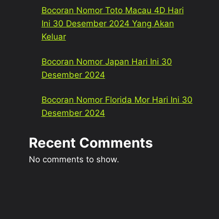
Bocoran Nomor Toto Macau 4D Hari
Ini 30 Desember 2024 Yang Akan
Keluar
Bocoran Nomor Japan Hari Ini 30
Desember 2024
Bocoran Nomor Florida Mor Hari Ini 30
Desember 2024
Recent Comments
No comments to show.