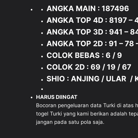
ANGKA MAIN : 187496
ANGKA TOP 4D : 8197
– 
ANGKA TOP 3D : 941
– 8
ANGKA TOP 2D : 91
– 78 
COLOK BEBAS : 6
/ 9
COLOK 2D : 69
/ 19 / 67
SHIO : ANJING
/ ULAR / 
HARUS DIINGAT
Bocoran pengeluaran data Turki di atas 
togel Turki yang kami berikan adalah t
jangan pada satu pola saja.