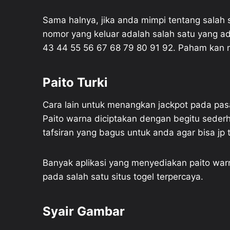
Sama halnya, jika anda mimpi tentang salah
nomor yang keluar adalah salah satu yang ad
43 44 55 56 67 68 79 80 91 92. Paham kan
Paito Turki
Cara lain untuk menangkan jackpot pada pasar
Paito warna diciptakan dengan begitu sede
tafsiran yang bagus untuk anda agar bisa jp t
Banyak aplikasi yang menyediakan paito war
pada salah satu situs togel terpercaya.
Syair Gambar