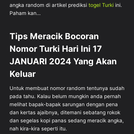
angka random di artikel prediksi
togel Turki
ini.
Paham kan…
Tips Meracik Bocoran
Nomor Turki Hari Ini 17
JANUARI 2024 Yang Akan
Keluar
Untuk membuat nomor random tentunya sudah
pada tahu. Kalau belum mungkin anda pernah
melihat bapak-bapak sarungan dengan pena
dan kertas ajaibnya, ditemani sebatang rokok
dan segelas kopi panas sedang meracik angka,
nah kira-kira seperti itu.