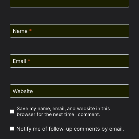
Name
*
Email
*
Website
Save my name, email, and website in this
browser for the next time I comment.
Notify me of follow-up comments by email.