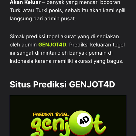
Akan Keluar
– banyak yang mencari bocoran
Turki atau Turki pools, sebab itu akan kami spill
langsung dari admin pusat.
Simak prediksi togel akurat yang di sediakan
oleh admin
GENJOT4D
. Prediksi keluaran togel
ini sangat di mintai oleh banyak pemain di
Indonesia karena memiliki akurasi yang bagus.
Situs Prediksi GENJOT4D