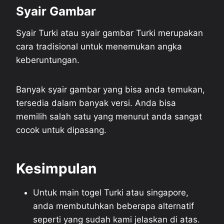
Syair Gambar
Syair Turki atau syair gambar Turki merupakan
cara tradisional untuk menemukan angka
keberuntungan.
Banyak syair gambar yang bisa anda temukan,
tersedia dalam banyak versi. Anda bisa
memilih salah satu yang menurut anda sangat
cocok untuk dipasang.
Kesimpulan
Untuk main togel Turki atau singapore,
anda membutuhkan beberapa alternatif
seperti yang sudah kami jelaskan di atas.