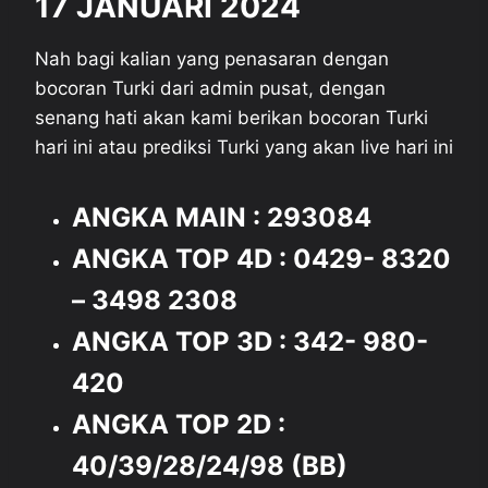
17 JANUARI 2024
Nah bagi kalian yang penasaran dengan
bocoran Turki dari admin pusat, dengan
senang hati akan kami berikan bocoran Turki
hari ini atau prediksi Turki yang akan live hari ini
ANGKA MAIN : 293084
ANGKA TOP 4D : 0429- 8320
– 3498 2308
ANGKA TOP 3D : 342- 980-
420
ANGKA TOP 2D :
40/39/28/24/98 (BB)