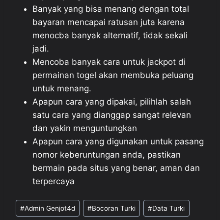
Banyak yang bisa menang dengan total
bayaran mencapai ratusan juta karena
menocba banyak alternatif, tidak sekali
jadi.
Mencoba banyak cara untuk jackpot di
permainan togel akan membuka peluang
untuk menang.
Apapun cara yang dipakai, pilihlah salah
satu cara yang dianggap sangat relevan
dan yakin menguntungkan
Apapun cara yang digunakan untuk pasang
nomor keberuntungan anda, pastikan
bermain pada situs yang benar, aman dan
terpercaya
Post
#
Admin Genjot4d
#
Bocoran Turki
#
Data Turki
Tags: