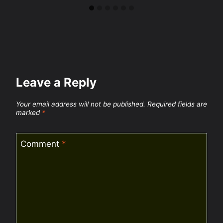
Leave a Reply
Your email address will not be published.
Required fields are
marked
*
Comment
*