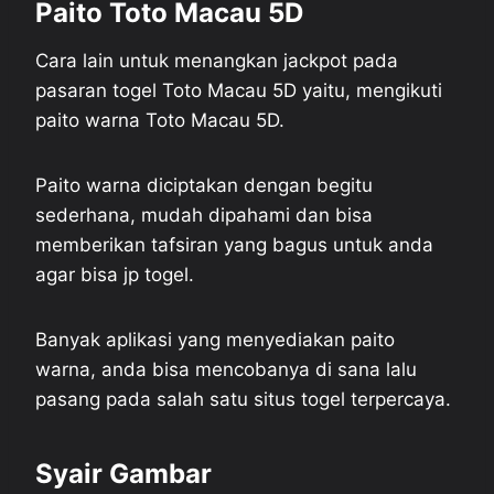
Paito Toto Macau 5D
Cara lain untuk menangkan jackpot pada
pasaran togel Toto Macau 5D yaitu, mengikuti
paito warna Toto Macau 5D.
Paito warna diciptakan dengan begitu
sederhana, mudah dipahami dan bisa
memberikan tafsiran yang bagus untuk anda
agar bisa jp togel.
Banyak aplikasi yang menyediakan paito
warna, anda bisa mencobanya di sana lalu
pasang pada salah satu situs togel terpercaya.
Syair Gambar