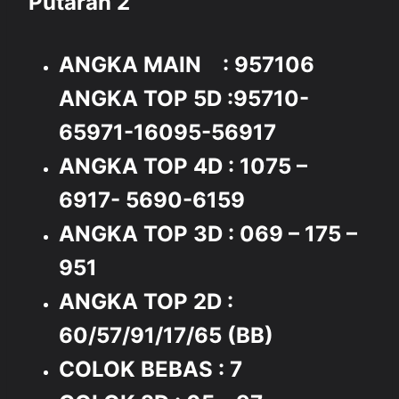
Putaran 2
ANGKA MAIN : 957106
ANGKA TOP 5D :95710-
65971-16095-56917
ANGKA TOP 4D : 1075 –
6917- 5690-6159
ANGKA TOP 3D : 069 – 175 –
951
ANGKA TOP 2D :
60/57/91/17/65 (BB)
COLOK BEBAS : 7