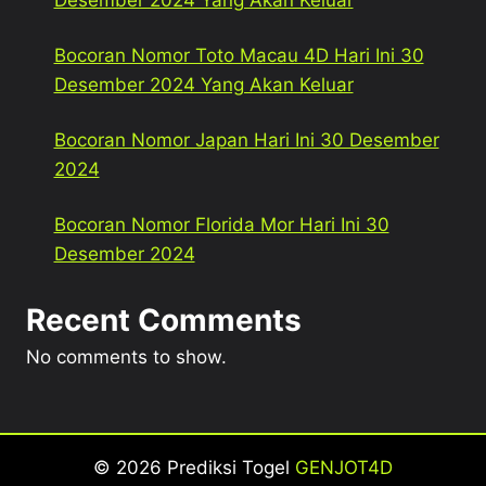
Desember 2024 Yang Akan Keluar
Bocoran Nomor Toto Macau 4D Hari Ini 30
Desember 2024 Yang Akan Keluar
Bocoran Nomor Japan Hari Ini 30 Desember
2024
Bocoran Nomor Florida Mor Hari Ini 30
Desember 2024
Recent Comments
No comments to show.
© 2026 Prediksi Togel
GENJOT4D