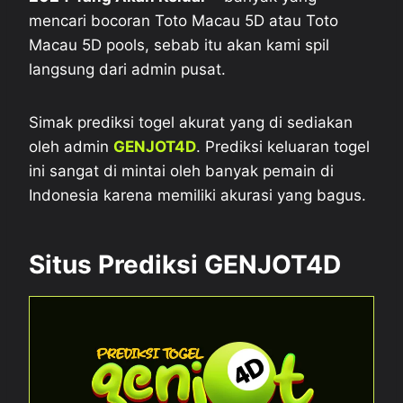
mencari bocoran Toto Macau 5D atau Toto
Macau 5D pools, sebab itu akan kami spil
langsung dari admin pusat.
Simak prediksi togel akurat yang di sediakan
oleh admin
GENJOT4D
. Prediksi keluaran togel
ini sangat di mintai oleh banyak pemain di
Indonesia karena memiliki akurasi yang bagus.
Situs Prediksi GENJOT4D