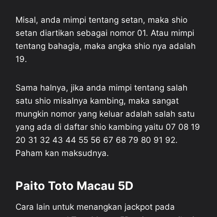
Misal, anda mimpi tentang setan, maka shio
setan diartikan sebagai nomor 01. Atau mimpi
tentang bahagia, maka angka shio nya adalah
19.
Sama halnya, jika anda mimpi tentang salah
satu shio misalnya kambing, maka sangat
mungkin nomor yang keluar adalah salah satu
yang ada di daftar shio kambing yaitu 07 08 19
20 31 32 43 44 55 56 67 68 79 80 91 92.
Paham kan maksudnya.
Paito Toto Macau 5D
Cara lain untuk menangkan jackpot pada