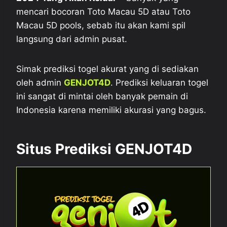
mencari bocoran Toto Macau 5D atau Toto
Macau 5D pools, sebab itu akan kami spil
langsung dari admin pusat.
Simak prediksi togel akurat yang di sediakan
oleh admin
GENJOT4D
. Prediksi keluaran togel
ini sangat di mintai oleh banyak pemain di
Indonesia karena memiliki akurasi yang bagus.
Situs Prediksi GENJOT4D