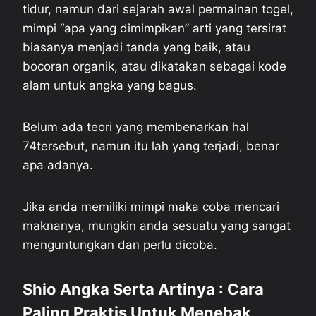
tidur, namun dari sejarah awal permainan togel,
mimpi “apa yang dimimpikan” arti yang tersirat
biasanya menjadi tanda yang baik, atau
bocoran organik, atau dikatakan sebagai kode
alam untuk angka yang bagus.
Belum ada teori yang membenarkan hal
74tersebut, namun itu lah yang terjadi, benar
apa adanya.
Jika anda memiliki mimpi maka coba mencari
maknanya, mungkin anda sesuatu yang sangat
menguntungkan dan perlu dicoba.
Shio Angka Serta Artinya : Cara
Paling Praktis Untuk Menebak