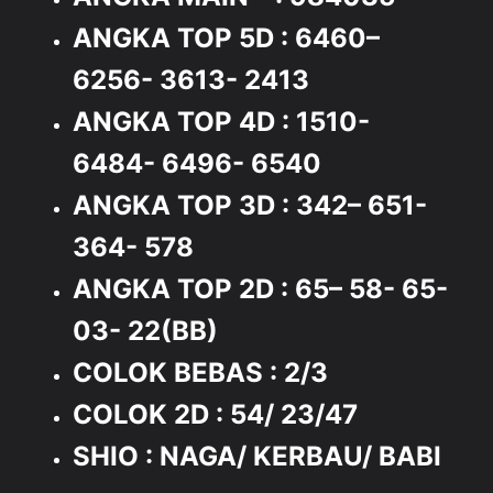
ANGKA TOP 5D :
6460
–
6256- 3613- 2413
ANGKA TOP 4D :
1510-
6484- 6496- 6540
ANGKA TOP 3D : 342
– 651-
364- 578
ANGKA TOP 2D : 65
– 58- 65-
03- 22
(BB)
COLOK BEBAS : 2
/3
COLOK 2D :
54/ 23/47
SHIO :
NAGA
/ KERBAU/ BABI