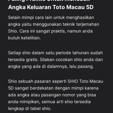
Angka Keluaran Toto Macau 5D
Selain mimpi cara lain untuk menghasilkan
angka yaitu menggunakan teknik terjemahan
Shio. Cara ini sangat praktis, namun anda
butuh ketelitian.
Setiap shio dalam satu periode tahunan sudah
tersedia gratis. Silakan cocokan shio anda dan
angka yang ada di dalamnya, lalu pasang.
Shio sebuah pasaran seperti SHIO Toto Macau
5D sangat berdekatan dengan mimpi karena
ada angka atau pasangan nomor yang bisa
anda mimpikan, semua arti shio tersedia
lengkap di tabel shio.