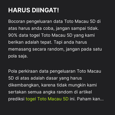
HARUS DIINGAT
!
Bocoran pengeluaran data Toto Macau 5D di
atas harus anda coba, jangan sampai tidak.
90% data togel Toto Macau 5D yang kami
berikan adalah tepat. Tapi anda harus
memasang secara random, jangan pada satu
pola saja.
Pola perkiraan data pengeluaran Toto Macau
5D di atas adalah dasar yang harus
dikembangkan, karena tidak mungkin kami
sertakan semua angka random di artikel
prediksi
togel Toto Macau 5D
ini. Paham kan…