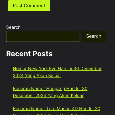
Search
Search
Recent Posts
Nomor New York Eve Hari Ini 30 Desember
2024 Yang Akan Keluar
Bocoran Nomor Hougang Hari Ini 30
Desember 2024 Yang Akan Keluar
Bocoran Nomor Toto Macau 4D Hari Ini 30