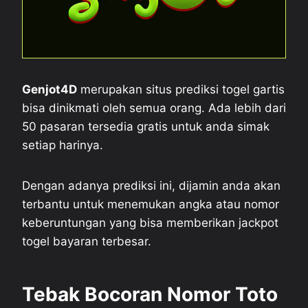
Genjot4D
merupakan situs prediksi togel gartis
bisa dinikmati oleh semua orang. Ada lebih dari
50 pasaran tersedia gratis untuk anda simak
setiap harinya.
Dengan adanya prediksi ini, dijamin anda akan
terbantu untuk menemukan angka atau nomor
keberuntungan yang bisa memberikan jackpot
togel bayaran terbesar.
Tebak Bocoran Nomor Toto