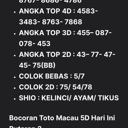
8767- 8686- 4786
ANGKA TOP 4D :
4583-
3483- 8763- 7868
ANGKA TOP 3D : 455
– 087-
078- 453
ANGKA TOP 2D : 43
– 77- 47-
45- 75
(BB)
COLOK BEBAS : 5
/7
COLOK 2D :
75/ 54/78
SHIO :
KELINCI
/ AYAM/ TIKUS
Bocoran Toto Macau 5D Hari Ini