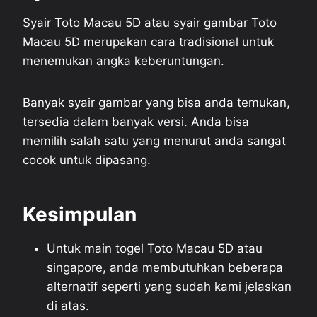
Syair Toto Macau 5D atau syair gambar Toto
Macau 5D merupakan cara tradisional untuk
menemukan angka keberuntungan.
Banyak syair gambar yang bisa anda temukan,
tersedia dalam banyak versi. Anda bisa
memilih salah satu yang menurut anda sangat
cocok untuk dipasang.
Kesimpulan
Untuk main togel Toto Macau 5D atau
singapore, anda membutuhkan beberapa
alternatif seperti yang sudah kami jelaskan
di atas.