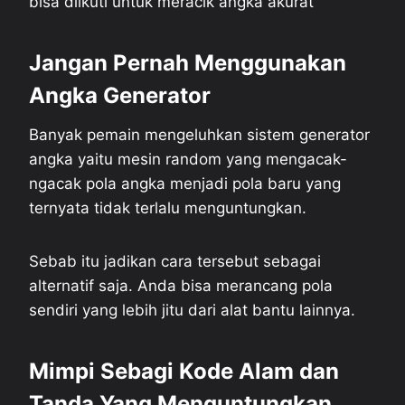
bisa diikuti untuk meracik angka akurat
Jangan Pernah Menggunakan
Angka Generator
Banyak pemain mengeluhkan sistem generator
angka yaitu mesin random yang mengacak-
ngacak pola angka menjadi pola baru yang
ternyata tidak terlalu menguntungkan.
Sebab itu jadikan cara tersebut sebagai
alternatif saja. Anda bisa merancang pola
sendiri yang lebih jitu dari alat bantu lainnya.
Mimpi Sebagi Kode Alam dan
Tanda Yang Menguntungkan