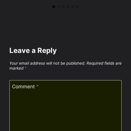
Leave a Reply
Your email address will not be published.
Required fields are
marked
*
Comment
*