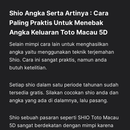
Shio Angka Serta Artinya : Cara
Paling Praktis Untuk Menebak
Angka Keluaran Toto Macau 5D
Selain mimpi cara lain untuk menghasilkan
angka yaitu menggunakan teknik terjemahan
Shio. Cara ini sangat praktis, namun anda
butuh ketelitian.
Setiap shio dalam satu periode tahunan sudah
tersedia gratis. Silakan cocokan shio anda dan
angka yang ada di dalamnya, lalu pasang.
Shio sebuah pasaran seperti SHIO Toto Macau
5D sangat berdekatan dengan mimpi karena