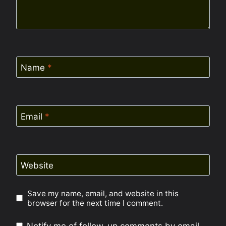
Name
*
Email
*
Website
Save my name, email, and website in this
browser for the next time I comment.