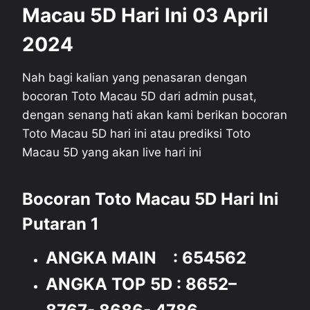
Macau 5D Hari Ini
03 April
2024
Nah bagi kalian yang penasaran dengan
bocoran Toto Macau 5D dari admin pusat,
dengan senang hati akan kami berikan bocoran
Toto Macau 5D hari ini atau prediksi Toto
Macau 5D yang akan live hari ini
Bocoran Toto Macau 5D Hari Ini
Putaran 1
ANGKA MAIN :
654562
ANGKA TOP 5D :
8652
–