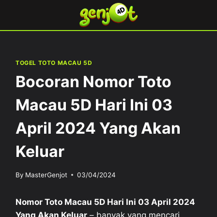
Skip
to
content
TOGEL TOTO MACAU 5D
Bocoran Nomor Toto
Macau 5D Hari Ini 03
April 2024 Yang Akan
Keluar
By
MasterGenjot
03/04/2024
Nomor Toto Macau 5D Hari Ini 03 April 2024
Yang Akan Keluar
– banyak yang mencari