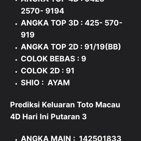
2570- 9194
ANGKA TOP 3D : 425- 570-
919
ANGKA TOP 2D :
91
/
19
(BB)
COLOK BEBAS : 9
COLOK 2D : 91
SHIO : AYAM
Prediksi Keluaran Toto Macau
4D Hari Ini Putaran 3
ANGKA MAIN : 142501833