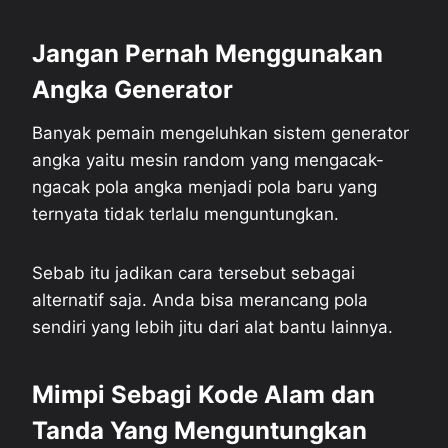
Jangan Pernah Menggunakan
Angka Generator
Banyak pemain mengeluhkan sistem generator
angka yaitu mesin random yang mengacak-
ngacak pola angka menjadi pola baru yang
ternyata tidak terlalu menguntungkan.
Sebab itu jadikan cara tersebut sebagai
alternatif saja. Anda bisa merancang pola
sendiri yang lebih jitu dari alat bantu lainnya.
Mimpi Sebagi Kode Alam dan
Tanda Yang Menguntungkan