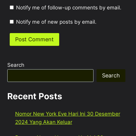
Notify me of follow-up comments by email.
Notify me of new posts by email.
Search
Search
Recent Posts
Nomor New York Eve Hari Ini 30 Desember
2024 Yang Akan Keluar