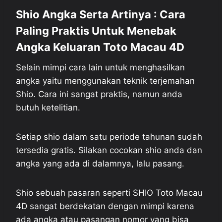
Shio Angka Serta Artinya : Cara
Paling Praktis Untuk Menebak
Angka Keluaran Toto Macau 4D
Selain mimpi cara lain untuk menghasilkan
angka yaitu menggunakan teknik terjemahan
Shio. Cara ini sangat praktis, namun anda
butuh ketelitian.
Setiap shio dalam satu periode tahunan sudah
tersedia gratis. Silakan cocokan shio anda dan
angka yang ada di dalamnya, lalu pasang.
Shio sebuah pasaran seperti SHIO Toto Macau
4D sangat berdekatan dengan mimpi karena
ada angka atau pasangan nomor yang bisa