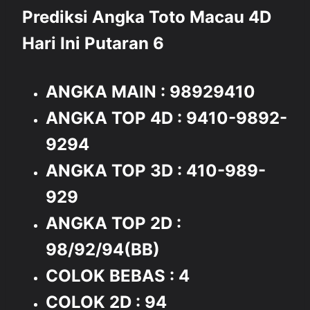
Prediksi Angka Toto Macau 4D
Hari Ini Putaran 6
ANGKA MAIN : 98929410
ANGKA TOP 4D : 9410-9892-
9294
ANGKA TOP 3D : 410-989-
929
ANGKA TOP 2D :
98/92/94(BB)
COLOK BEBAS : 4
COLOK 2D : 94