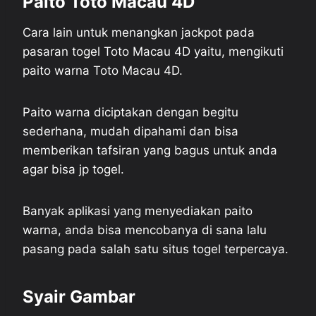
Paito Toto Macau 4D
Cara lain untuk menangkan jackpot pada
pasaran togel Toto Macau 4D yaitu, mengikuti
paito warna Toto Macau 4D.
Paito warna diciptakan dengan begitu
sederhana, mudah dipahami dan bisa
memberikan tafsiran yang bagus untuk anda
agar bisa jp togel.
Banyak aplikasi yang menyediakan paito
warna, anda bisa mencobanya di sana lalu
pasang pada salah satu situs togel terpercaya.
Syair Gambar