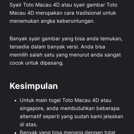
Syair Toto Macau 4D atau syair gambar Toto
Macau 4D merupakan cara tradisional untuk
menemukan angka keberuntungan.
Banyak syair gambar yang bisa anda temukan,
tersedia dalam banyak versi. Anda bisa
memilih salah satu yang menurut anda sangat
cocok untuk dipasang.
Kesimpulan
Untuk main togel Toto Macau 4D atau
singapore, anda membutuhkan beberapa
alternatif seperti yang sudah kami jelaskan
di atas.
Banyak yang bisa menang dengan total