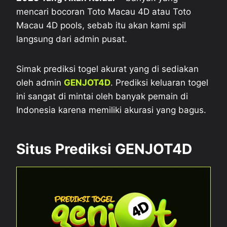
mencari bocoran Toto Macau 4D atau Toto
Macau 4D pools, sebab itu akan kami spil
langsung dari admin pusat.
Simak prediksi togel akurat yang di sediakan
oleh admin
GENJOT4D
. Prediksi keluaran togel
ini sangat di mintai oleh banyak pemain di
Indonesia karena memiliki akurasi yang bagus.
Situs Prediksi GENJOT4D