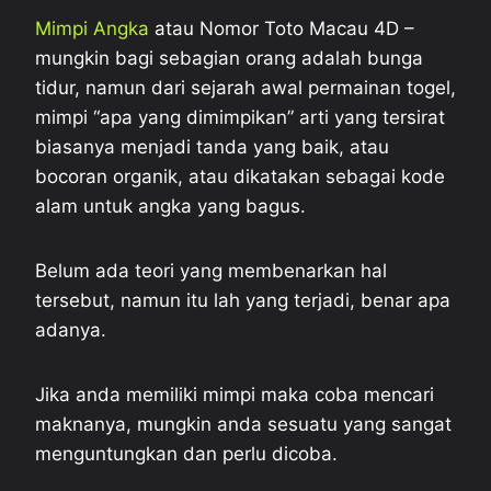
Mimpi Angka
atau Nomor Toto Macau 4D –
mungkin bagi sebagian orang adalah bunga
tidur, namun dari sejarah awal permainan togel,
mimpi “apa yang dimimpikan” arti yang tersirat
biasanya menjadi tanda yang baik, atau
bocoran organik, atau dikatakan sebagai kode
alam untuk angka yang bagus.
Belum ada teori yang membenarkan hal
tersebut, namun itu lah yang terjadi, benar apa
adanya.
Jika anda memiliki mimpi maka coba mencari
maknanya, mungkin anda sesuatu yang sangat
menguntungkan dan perlu dicoba.