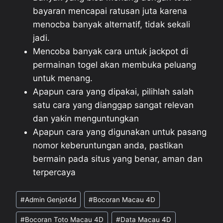
bayaran mencapai ratusan juta karena
menocba banyak alternatif, tidak sekali
jadi.
Mencoba banyak cara untuk jackpot di
permainan togel akan membuka peluang
untuk menang.
Apapun cara yang dipakai, pilihlah salah
satu cara yang dianggap sangat relevan
dan yakin menguntungkan
Apapun cara yang digunakan untuk pasang
nomor keberuntungan anda, pastikan
bermain pada situs yang benar, aman dan
terpercaya
Post
#
Admin Genjot4d
#
Bocoran Macau 4D
Tags:
#
Bocoran Toto Macau 4D
#
Data Macau 4D