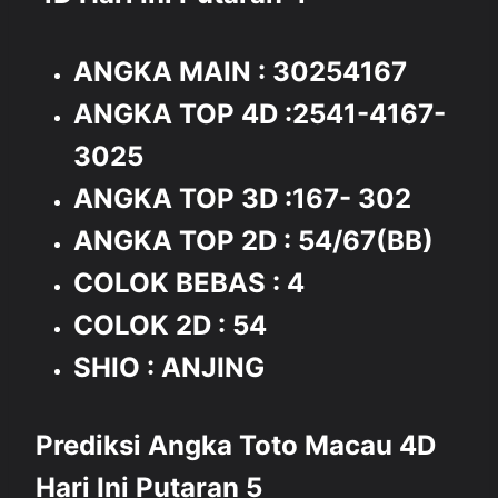
ANGKA MAIN : 30254167
ANGKA TOP 4D :2541-4167-
3025
ANGKA TOP 3D :167- 302
ANGKA TOP 2D : 54/67(BB)
COLOK BEBAS : 4
COLOK 2D : 54
SHIO : ANJING
Prediksi Angka Toto Macau 4D
Hari Ini Putaran 5