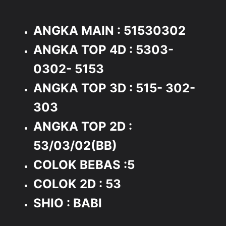
ANGKA MAIN : 51530302
ANGKA TOP 4D : 5303-
0302- 5153
ANGKA TOP 3D : 515- 302-
303
ANGKA TOP 2D :
53/03/02(BB)
COLOK BEBAS :5
COLOK 2D : 53
SHIO : BABI