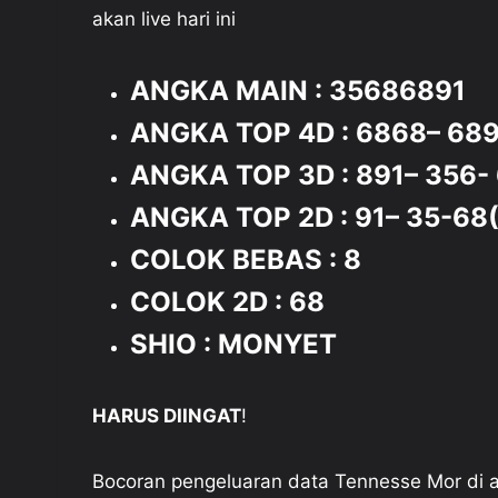
akan live hari ini
ANGKA MAIN : 35686891
ANGKA TOP 4D : 6868
– 68
ANGKA TOP 3D : 891
– 356-
ANGKA TOP 2D : 91
– 35-68
COLOK BEBAS : 8
COLOK 2D : 68
SHIO : MONYET
HARUS DIINGAT
!
Bocoran pengeluaran data Tennesse Mor di a