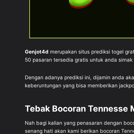
Genjot4d
merupakan situs prediksi togel grat
50 pasaran tersedia gratis untuk anda simak 
Dengan adanya prediksi ini, dijamin anda a
keberuntungan yang bisa memberikan jackpot
Tebak Bocoran Tennesse Mo
Nah bagi kalian yang penasaran dengan boc
senang hati akan kami berikan bocoran Tenne