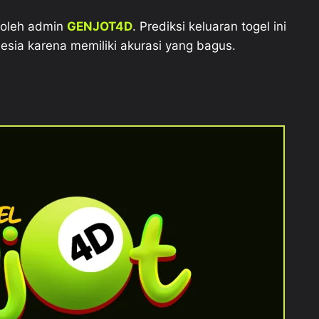
n oleh admin
GENJOT4D
. Prediksi keluaran togel ini
esia karena memiliki akurasi yang bagus.