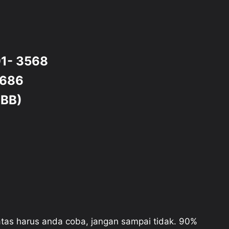
91- 3568
 686
(BB)
tas harus anda coba, jangan sampai tidak. 90%