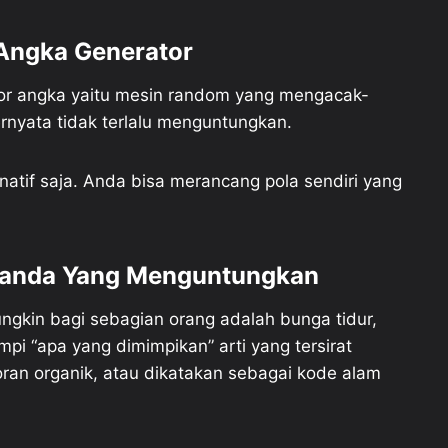
Angka Generator
or angka yaitu mesin random yang mengacak-
rnyata tidak terlalu menguntungkan.
rnatif saja. Anda bisa merancang pola sendiri yang
Tanda Yang Menguntungkan
gkin bagi sebagian orang adalah bunga tidur,
pi “apa yang dimimpikan” arti yang tersirat
ran organik, atau dikatakan sebagai kode alam