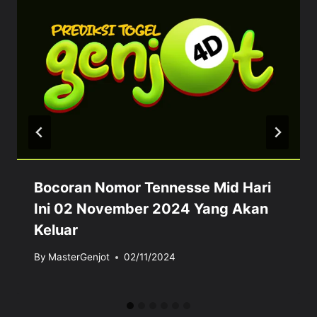
Bocoran Nomor Tennesse Mid Hari
Ini 02 November 2024 Yang Akan
Keluar
By
MasterGenjot
02/11/2024