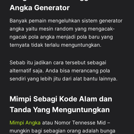
Angka Generator
Banyak pemain mengeluhkan sistem generator
angka yaitu mesin random yang mengacak-
ngacak pola angka menjadi pola baru yang
ternyata tidak terlalu menguntungkan.
Sebab itu jadikan cara tersebut sebagai
alternatif saja. Anda bisa merancang pola
sendiri yang lebih jitu dari alat bantu lainnya.
Mimpi Sebagi Kode Alam dan
Tanda Yang Menguntungkan
Mimpi Angka
atau Nomor Tennesse Mid –
mungkin bagi sebagian orang adalah bunga