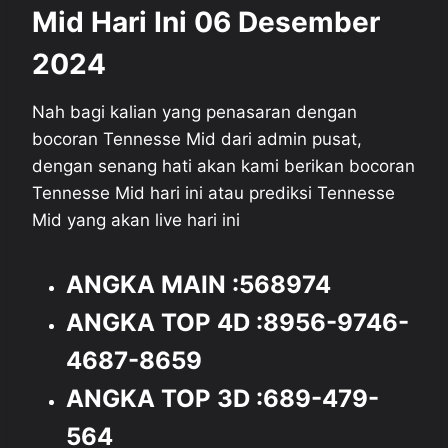
Mid Hari Ini 06 Desember
2024
Nah bagi kalian yang penasaran dengan
bocoran Tennesse Mid dari admin pusat,
dengan senang hati akan kami berikan bocoran
Tennesse Mid hari ini atau prediksi Tennesse
Mid yang akan live hari ini
ANGKA MAIN :568974
ANGKA TOP 4D :8956-9746-
4687-8659
ANGKA TOP 3D :689-479-
564