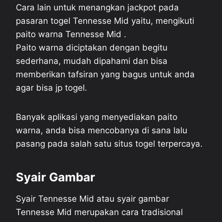
Cara lain untuk menangkan jackpot pada
pasaran togel Tennesse Mid yaitu, mengikuti
paito warna Tennesse Mid .
Paito warna diciptakan dengan begitu
sederhana, mudah dipahami dan bisa
memberikan tafsiran yang bagus untuk anda
agar bisa jp togel.
Banyak aplikasi yang menyediakan paito
warna, anda bisa mencobanya di sana lalu
pasang pada salah satu situs togel terpercaya.
Syair Gambar
Syair Tennesse Mid atau syair gambar
Tennesse Mid merupakan cara tradisional