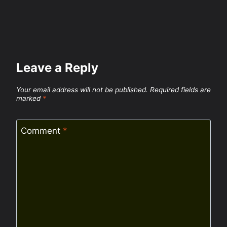
Leave a Reply
Your email address will not be published.
Required fields are
marked
*
Comment
*