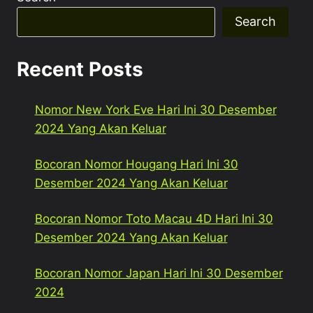
Search
Recent Posts
Nomor New York Eve Hari Ini 30 Desember
2024 Yang Akan Keluar
Bocoran Nomor Hougang Hari Ini 30
Desember 2024 Yang Akan Keluar
Bocoran Nomor Toto Macau 4D Hari Ini 30
Desember 2024 Yang Akan Keluar
Bocoran Nomor Japan Hari Ini 30 Desember
2024