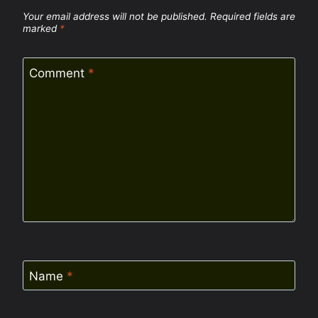
Your email address will not be published.
Required fields are
marked
*
Comment
*
Name
*