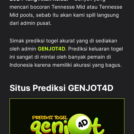
mencari bocoran Tennesse Mid atau Tennesse
Mid pools, sebab itu akan kami spill langsung
dari admin pusat.
Simak prediksi togel akurat yang di sediakan
oleh admin
GENJOT4D
. Prediksi keluaran togel
ini sangat di mintai oleh banyak pemain di
Indonesia karena memiliki akurasi yang bagus.
Situs Prediksi GENJOT4D