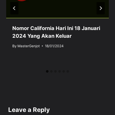
Nomor California Hari Ini 18 Januari
2024 Yang Akan Keluar
By
MasterGenjot
18/01/2024
Leave a Reply