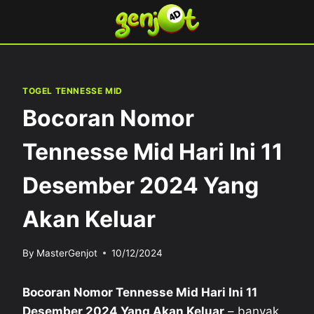
Skip
to
content
TOGEL TENNESSE MID
Bocoran Nomor
Tennesse Mid Hari Ini 11
Desember 2024 Yang
Akan Keluar
By
MasterGenjot
10/12/2024
Bocoran Nomor Tennesse Mid Hari Ini 11
Desember 2024 Yang Akan Keluar
– banyak