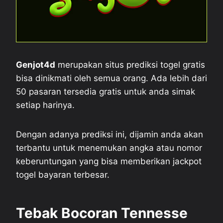
Genjot4d
merupakan situs prediksi togel gratis
bisa dinikmati oleh semua orang. Ada lebih dari
50 pasaran tersedia gratis untuk anda simak
setiap harinya.
Dengan adanya prediksi ini, dijamin anda akan
terbantu untuk menemukan angka atau nomor
keberuntungan yang bisa memberikan jackpot
togel bayaran terbesar.
Tebak Bocoran Tennesse