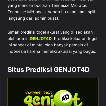
yang mencari bocoran Tennesse Mid atau
Tennesse Mid pools, sebab itu akan kami spill
langsung dari admin pusat.
Simak prediksi togel akurat yang di sediakan
oleh admin
GENJOT4D
. Prediksi keluaran togel
ini sangat di mintai oleh banyak pemain di
Indonesia karena memiliki akurasi yang bagus.
Situs Prediksi GENJOT4D