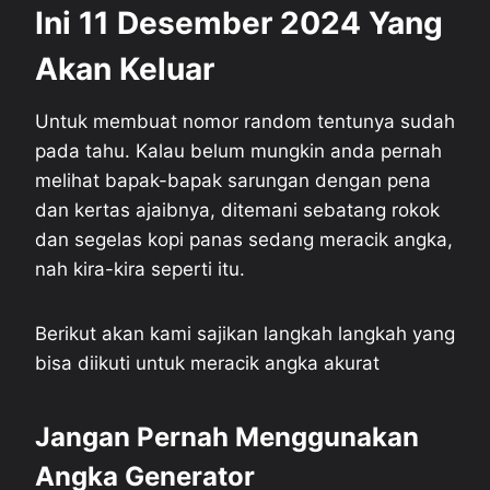
Ini 11 Desember 2024 Yang
Akan Keluar
Untuk membuat nomor random tentunya sudah
pada tahu. Kalau belum mungkin anda pernah
melihat bapak-bapak sarungan dengan pena
dan kertas ajaibnya, ditemani sebatang rokok
dan segelas kopi panas sedang meracik angka,
nah kira-kira seperti itu.
Berikut akan kami sajikan langkah langkah yang
bisa diikuti untuk meracik angka akurat
Jangan Pernah Menggunakan
Angka Generator