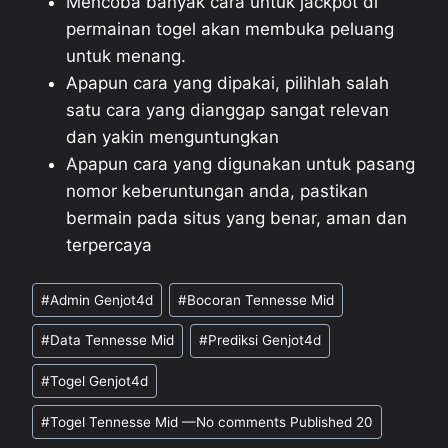
Mencoba banyak cara untuk jackpot di
permainan togel akan membuka peluang
untuk menang.
Apapun cara yang dipakai, pilihlah salah
satu cara yang dianggap sangat relevan
dan yakin menguntungkan
Apapun cara yang digunakan untuk pasang
nomor keberuntungan anda, pastikan
bermain pada situs yang benar, aman dan
terpercaya
Post
#
Admin Genjot4d
#
Bocoran Tennesse Mid
Tags:
#
Data Tennesse Mid
#
Prediksi Genjot4d
#
Togel Genjot4d
#
Togel Tennesse Mid —No comments Published 20