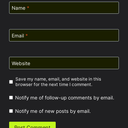
Name
*
Email
*
Website
Save my name, email, and website in this
browser for the next time I comment.
Notify me of follow-up comments by email.
Notify me of new posts by email.