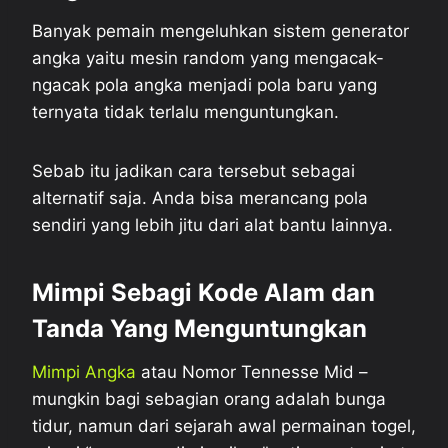
Banyak pemain mengeluhkan sistem generator
angka yaitu mesin random yang mengacak-
ngacak pola angka menjadi pola baru yang
ternyata tidak terlalu menguntungkan.
Sebab itu jadikan cara tersebut sebagai
alternatif saja. Anda bisa merancang pola
sendiri yang lebih jitu dari alat bantu lainnya.
Mimpi Sebagi Kode Alam dan
Tanda Yang Menguntungkan
Mimpi Angka
atau Nomor Tennesse Mid –
mungkin bagi sebagian orang adalah bunga
tidur, namun dari sejarah awal permainan togel,