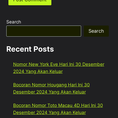
Search
Search
Recent Posts
Nomor New York Eve Hari Ini 30 Desember
2024 Yang Akan Keluar
Bocoran Nomor Hougang Hari Ini 30
Desember 2024 Yang Akan Keluar
Bocoran Nomor Toto Macau 4D Hari Ini 30
Desember 2024 Yang Akan Keluar