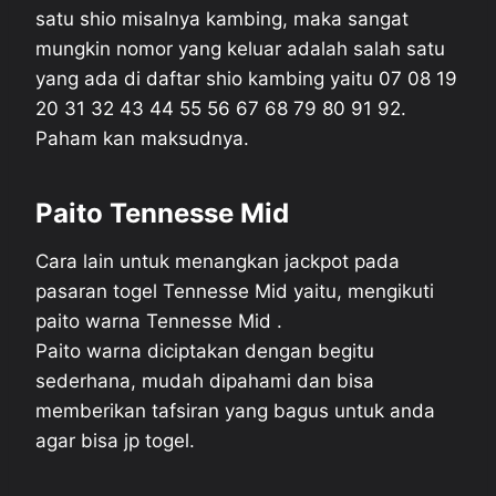
satu shio misalnya kambing, maka sangat
mungkin nomor yang keluar adalah salah satu
yang ada di daftar shio kambing yaitu 07 08 19
20 31 32 43 44 55 56 67 68 79 80 91 92.
Paham kan maksudnya.
Paito Tennesse Mid
Cara lain untuk menangkan jackpot pada
pasaran togel Tennesse Mid yaitu, mengikuti
paito warna Tennesse Mid .
Paito warna diciptakan dengan begitu
sederhana, mudah dipahami dan bisa
memberikan tafsiran yang bagus untuk anda
agar bisa jp togel.