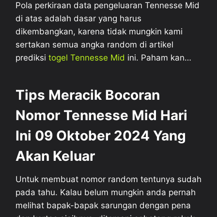
Pola perkiraan data pengeluaran Tennesse Mid
di atas adalah dasar yang harus
dikembangkan, karena tidak mungkin kami
sertakan semua angka random di artikel
prediksi
togel Tennesse Mid
ini. Paham kan…
Tips Meracik Bocoran
Nomor Tennesse Mid Hari
Ini 09 Oktober 2024 Yang
Akan Keluar
Untuk membuat nomor random tentunya sudah
pada tahu. Kalau belum mungkin anda pernah
melihat bapak-bapak sarungan dengan pena