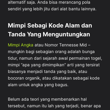
alternatif saja. Anda bisa merancang pola
sendiri yang lebih jitu dari alat bantu lainnya.
Mimpi Sebagi Kode Alam dan
Tanda Yang Menguntungkan
Mimpi Angka
atau Nomor Tennesse Mid –
mungkin bagi sebagian orang adalah bunga
tidur, namun dari sejarah awal permainan togel,
mimpi “apa yang dimimpikan” arti yang tersirat
biasanya menjadi tanda yang baik, atau
bocoran organik, atau dikatakan sebagai kode
alam untuk angka yang bagus.
Belum ada teori yang membenarkan hal
tersebut, namun itu lah yang terjadi, benar apa