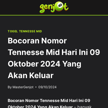
Skip
to
content
TOGEL TENNESSE MID
Bocoran Nomor
Tennesse Mid Hari Ini 09
Oktober 2024 Yang
Akan Keluar
By
MasterGenjot
09/10/2024
Bocoran Nomor Tennesse Mid Hari Ini 09
Oktober 2024 Yang Akan Keluar
– banyak