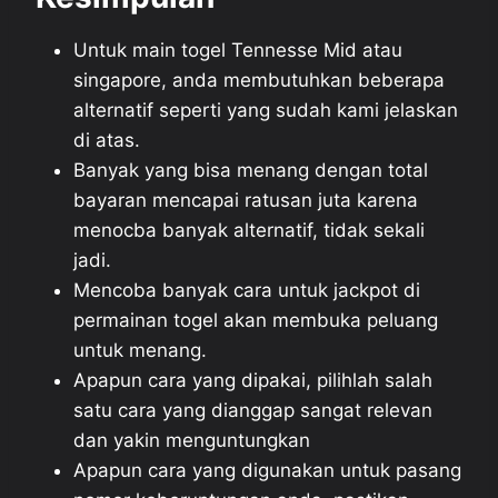
Untuk main togel Tennesse Mid atau
singapore, anda membutuhkan beberapa
alternatif seperti yang sudah kami jelaskan
di atas.
Banyak yang bisa menang dengan total
bayaran mencapai ratusan juta karena
menocba banyak alternatif, tidak sekali
jadi.
Mencoba banyak cara untuk jackpot di
permainan togel akan membuka peluang
untuk menang.
Apapun cara yang dipakai, pilihlah salah
satu cara yang dianggap sangat relevan
dan yakin menguntungkan
Apapun cara yang digunakan untuk pasang