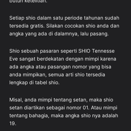
butuh ketelitian.
Setiap shio dalam satu periode tahunan sudah
tersedia gratis. Silakan cocokan shio anda dan
angka yang ada di dalamnya, lalu pasang.
Shio sebuah pasaran seperti SHIO Tennesse
Eve sangat berdekatan dengan mimpi karena
ada angka atau pasangan nomor yang bisa
anda mimpikan, semua arti shio tersedia
lengkap di tabel shio.
Misal, anda mimpi tentang setan, maka shio
setan diartikan sebagai nomor 01. Atau mimpi
tentang bahagia, maka angka shio nya adalah
19.