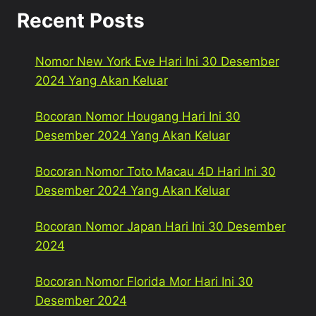
Recent Posts
Nomor New York Eve Hari Ini 30 Desember
2024 Yang Akan Keluar
Bocoran Nomor Hougang Hari Ini 30
Desember 2024 Yang Akan Keluar
Bocoran Nomor Toto Macau 4D Hari Ini 30
Desember 2024 Yang Akan Keluar
Bocoran Nomor Japan Hari Ini 30 Desember
2024
Bocoran Nomor Florida Mor Hari Ini 30
Desember 2024