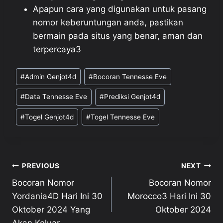
Apapun cara yang digunakan untuk pasang
nomor keberuntungan anda, pastikan
bermain pada situs yang benar, aman dan
terpercaya3
Post
#
Admin Genjot4d
#
Bocoran Tennesse Eve
Tags:
#
Data Tennesse Eve
#
Prediksi Genjot4d
#
Togel Genjot4d
#
Togel Tennesse Eve
Post
PREVIOUS
NEXT
Bocoran Nomor
Bocoran Nomor
navigation
Yordania4D Hari Ini 30
Morocco3 Hari Ini 30
Oktober 2024 Yang
Oktober 2024