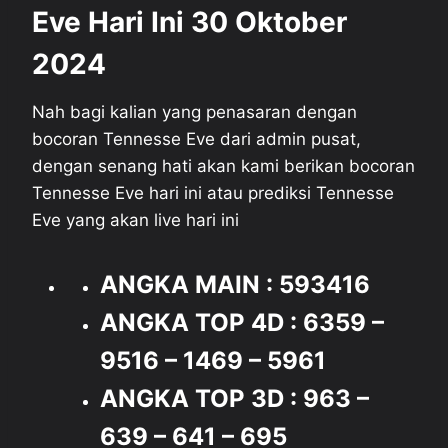
Eve Hari Ini 30 Oktober
2024
Nah bagi kalian yang penasaran dengan
bocoran Tennesse Eve dari admin pusat,
dengan senang hati akan kami berikan bocoran
Tennesse Eve hari ini atau prediksi Tennesse
Eve yang akan live hari ini
ANGKA MAIN : 593416
ANGKA TOP 4D : 6359 –
9516 – 1469 – 5961
ANGKA TOP 3D : 963 –
639 – 641 – 695