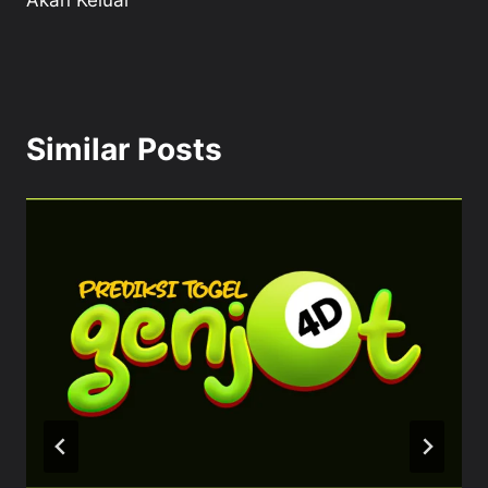
Akan Keluar
Similar Posts