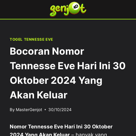
Skip
to
content
TOGEL TENNESSE EVE
Bocoran Nomor
Tennesse Eve Hari Ini 30
Oktober 2024 Yang
Akan Keluar
By
MasterGenjot
30/10/2024
Nomor Tennesse Eve Hari Ini 30 Oktober
2024 Yang Akan Keluar
– banyak yang