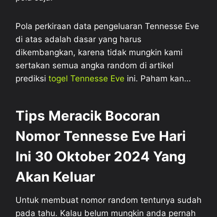
Pola perkiraan data pengeluaran Tennesse Eve
di atas adalah dasar yang harus
dikembangkan, karena tidak mungkin kami
sertakan semua angka random di artikel
prediksi
togel Tennesse Eve
ini. Paham kan…
Tips Meracik Bocoran
Nomor Tennesse Eve Hari
Ini 30 Oktober 2024 Yang
Akan Keluar
Untuk membuat nomor random tentunya sudah
pada tahu. Kalau belum mungkin anda pernah