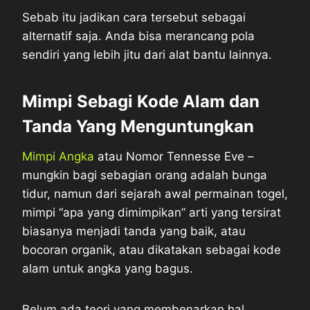
Sebab itu jadikan cara tersebut sebagai
alternatif saja. Anda bisa merancang pola
sendiri yang lebih jitu dari alat bantu lainnya.
Mimpi Sebagi Kode Alam dan
Tanda Yang Menguntungkan
Mimpi Angka
atau Nomor Tennesse Eve –
mungkin bagi sebagian orang adalah bunga
tidur, namun dari sejarah awal permainan togel,
mimpi “apa yang dimimpikan” arti yang tersirat
biasanya menjadi tanda yang baik, atau
bocoran organik, atau dikatakan sebagai kode
alam untuk angka yang bagus.
Belum ada teori yang membenarkan hal