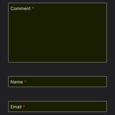
Comment
*
Name
*
Email
*