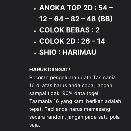
ANGKA TOP 2D : 54 –
12 – 64 – 82 – 48 (BB)
COLOK BEBAS : 2
COLOK 2D : 26 – 14
SHIO : HARIMAU
HARUS DIINGAT!
Bocoran pengeluaran data Tasmania
16 di atas harus anda coba, jangan
sampai tidak. 90% data togel
Tasmania 16 yang kami berikan adalah
tepat. Tapi anda harus memasang
secara random, jangan pada satu pola
saja.