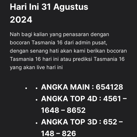
Hari Ini 31 Agustus
2024
Nah bagi kalian yang penasaran dengan
bocoran Tasmania 16 dari admin pusat,
dengan senang hati akan kami berikan bocoran
Tasmania 16 hari ini atau prediksi Tasmania 16
yang akan live hari ini
ANGKA MAIN : 654128
ANGKA TOP 4D : 4561 –
1648 – 8652
ANGKA TOP 3D : 652 –
148 – 826