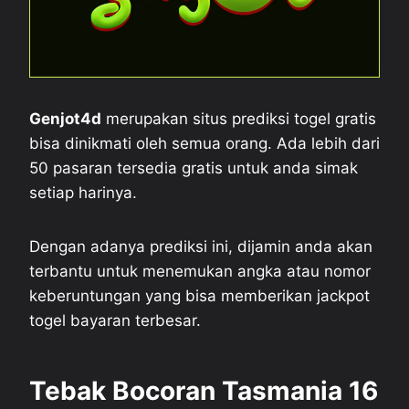
Genjot4d
merupakan situs prediksi togel gratis
bisa dinikmati oleh semua orang. Ada lebih dari
50 pasaran tersedia gratis untuk anda simak
setiap harinya.
Dengan adanya prediksi ini, dijamin anda akan
terbantu untuk menemukan angka atau nomor
keberuntungan yang bisa memberikan jackpot
togel bayaran terbesar.
Tebak Bocoran Tasmania 16