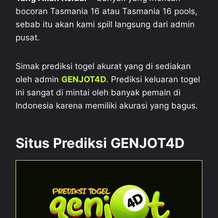
bocoran Tasmania 16 atau Tasmania 16 pools,
sebab itu akan kami spill langsung dari admin
pusat.
Simak prediksi togel akurat yang di sediakan
oleh admin
GENJOT4D
. Prediksi keluaran togel
ini sangat di mintai oleh banyak pemain di
Indonesia karena memiliki akurasi yang bagus.
Situs Prediksi GENJOT4D