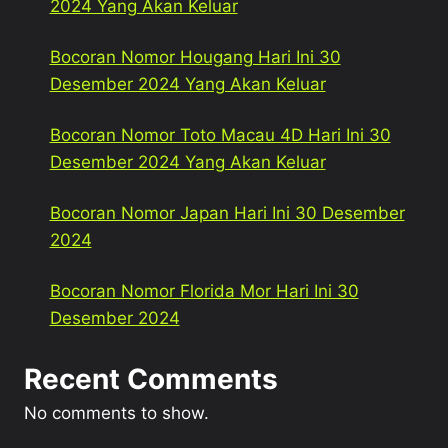
2024 Yang Akan Keluar
Bocoran Nomor Hougang Hari Ini 30
Desember 2024 Yang Akan Keluar
Bocoran Nomor Toto Macau 4D Hari Ini 30
Desember 2024 Yang Akan Keluar
Bocoran Nomor Japan Hari Ini 30 Desember
2024
Bocoran Nomor Florida Mor Hari Ini 30
Desember 2024
Recent Comments
No comments to show.