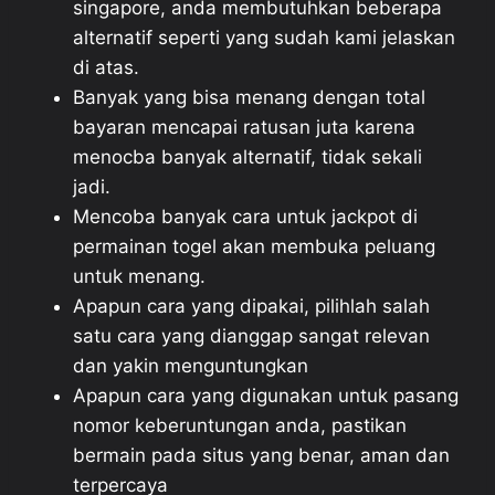
singapore, anda membutuhkan beberapa
alternatif seperti yang sudah kami jelaskan
di atas.
Banyak yang bisa menang dengan total
bayaran mencapai ratusan juta karena
menocba banyak alternatif, tidak sekali
jadi.
Mencoba banyak cara untuk jackpot di
permainan togel akan membuka peluang
untuk menang.
Apapun cara yang dipakai, pilihlah salah
satu cara yang dianggap sangat relevan
dan yakin menguntungkan
Apapun cara yang digunakan untuk pasang
nomor keberuntungan anda, pastikan
bermain pada situs yang benar, aman dan
terpercaya