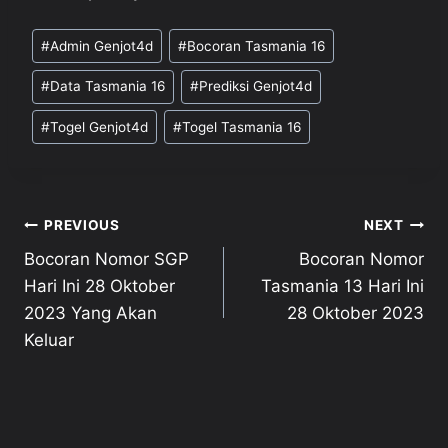
Post
#
Admin Genjot4d
#
Bocoran Tasmania 16
Tags:
#
Data Tasmania 16
#
Prediksi Genjot4d
#
Togel Genjot4d
#
Togel Tasmania 16
Post
PREVIOUS
NEXT
Bocoran Nomor SGP
Bocoran Nomor
navigation
Hari Ini 28 Oktober
Tasmania 13 Hari Ini
2023 Yang Akan
28 Oktober 2023
Keluar