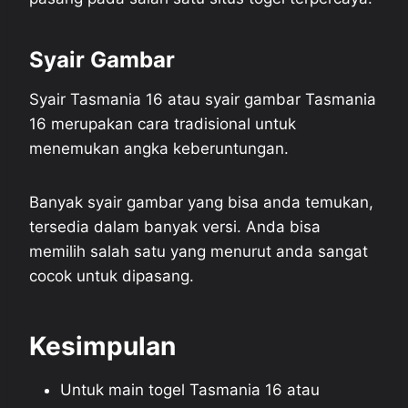
Syair Gambar
Syair Tasmania 16 atau syair gambar Tasmania
16 merupakan cara tradisional untuk
menemukan angka keberuntungan.
Banyak syair gambar yang bisa anda temukan,
tersedia dalam banyak versi. Anda bisa
memilih salah satu yang menurut anda sangat
cocok untuk dipasang.
Kesimpulan
Untuk main togel Tasmania 16 atau