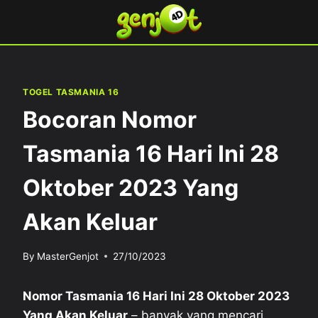
Skip
to
content
TOGEL TASMANIA 16
Bocoran Nomor
Tasmania 16 Hari Ini 28
Oktober 2023 Yang
Akan Keluar
By
MasterGenjot
27/10/2023
Nomor Tasmania 16 Hari Ini 28 Oktober 2023
Yang Akan Keluar
– banyak yang mencari