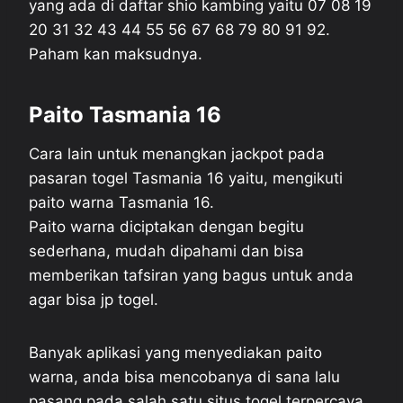
yang ada di daftar shio kambing yaitu 07 08 19
20 31 32 43 44 55 56 67 68 79 80 91 92.
Paham kan maksudnya.
Paito Tasmania 16
Cara lain untuk menangkan jackpot pada
pasaran togel Tasmania 16 yaitu, mengikuti
paito warna Tasmania 16.
Paito warna diciptakan dengan begitu
sederhana, mudah dipahami dan bisa
memberikan tafsiran yang bagus untuk anda
agar bisa jp togel.
Banyak aplikasi yang menyediakan paito
warna, anda bisa mencobanya di sana lalu
pasang pada salah satu situs togel terpercaya.