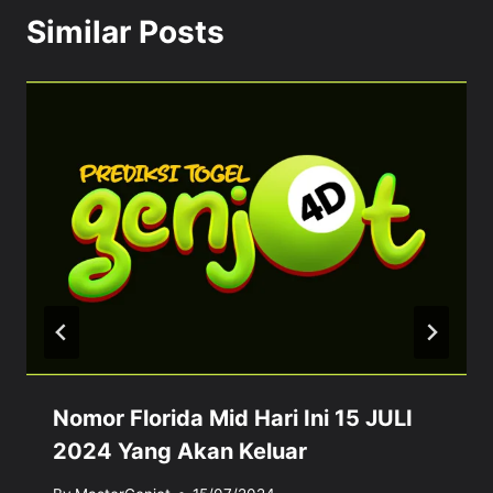
Similar Posts
Nomor Florida Mid Hari Ini 15 JULI
2024 Yang Akan Keluar