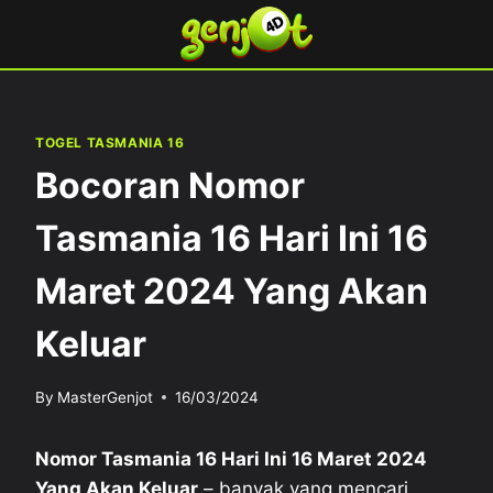
Skip
to
content
TOGEL TASMANIA 16
Bocoran Nomor
Tasmania 16 Hari Ini 16
Maret 2024 Yang Akan
Keluar
By
MasterGenjot
16/03/2024
Nomor Tasmania 16 Hari Ini 16 Maret 2024
Yang Akan Keluar
– banyak yang mencari