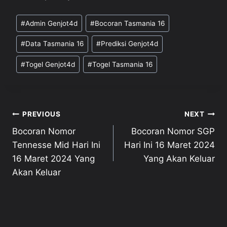
Post
#
Admin Genjot4d
#
Bocoran Tasmania 16
Tags:
#
Data Tasmania 16
#
Prediksi Genjot4d
#
Togel Genjot4d
#
Togel Tasmania 16
Post
PREVIOUS
NEXT
Bocoran Nomor
Bocoran Nomor SGP
navigation
Tennesse Mid Hari Ini
Hari Ini 16 Maret 2024
16 Maret 2024 Yang
Yang Akan Keluar
Akan Keluar