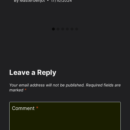
By
MasterGenjot
17/10/2024
Leave a Reply
Your email address will not be published.
Required fields are
marked
*
Comment
*