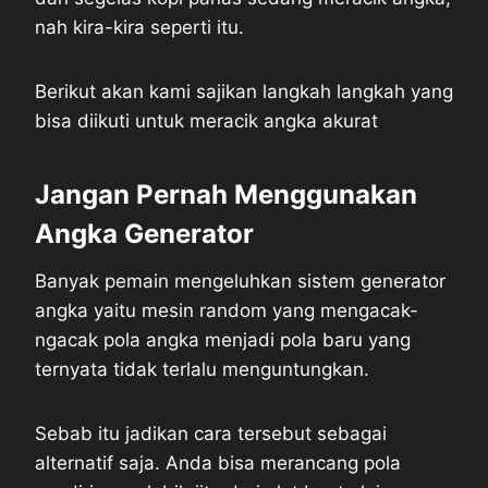
nah kira-kira seperti itu.
Berikut akan kami sajikan langkah langkah yang
bisa diikuti untuk meracik angka akurat
Jangan Pernah Menggunakan
Angka Generator
Banyak pemain mengeluhkan sistem generator
angka yaitu mesin random yang mengacak-
ngacak pola angka menjadi pola baru yang
ternyata tidak terlalu menguntungkan.
Sebab itu jadikan cara tersebut sebagai
alternatif saja. Anda bisa merancang pola