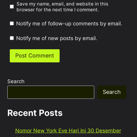
Save my name, email, and website in this
browser for the next time I comment.
Notify me of follow-up comments by email.
Notify me of new posts by email.
Search
Search
Recent Posts
Nomor New York Eve Hari Ini 30 Desember