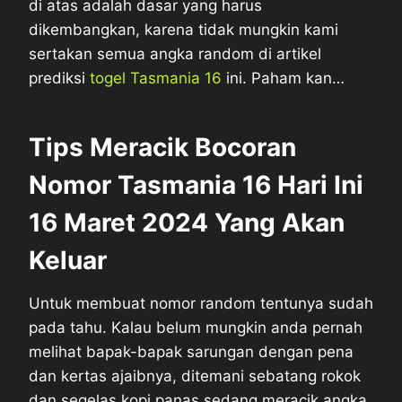
di atas adalah dasar yang harus
dikembangkan, karena tidak mungkin kami
sertakan semua angka random di artikel
prediksi
togel Tasmania 16
ini. Paham kan…
Tips Meracik Bocoran
Nomor Tasmania 16 Hari Ini
16 Maret 2024 Yang Akan
Keluar
Untuk membuat nomor random tentunya sudah
pada tahu. Kalau belum mungkin anda pernah
melihat bapak-bapak sarungan dengan pena
dan kertas ajaibnya, ditemani sebatang rokok
dan segelas kopi panas sedang meracik angka,