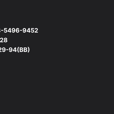
8-5496-9452
628
29-94(BB)