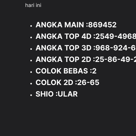
hari ini
ANGKA MAIN :869452
ANGKA TOP 4D :2549-496
ANGKA TOP 3D :968-924-
ANGKA TOP 2D :25-86-49-
COLOK BEBAS :2
COLOK 2D :26-65
SHIO :ULAR