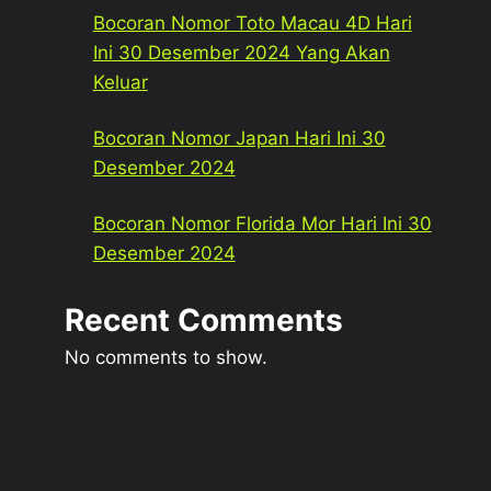
Bocoran Nomor Toto Macau 4D Hari
Ini 30 Desember 2024 Yang Akan
Keluar
Bocoran Nomor Japan Hari Ini 30
Desember 2024
Bocoran Nomor Florida Mor Hari Ini 30
Desember 2024
Recent Comments
No comments to show.