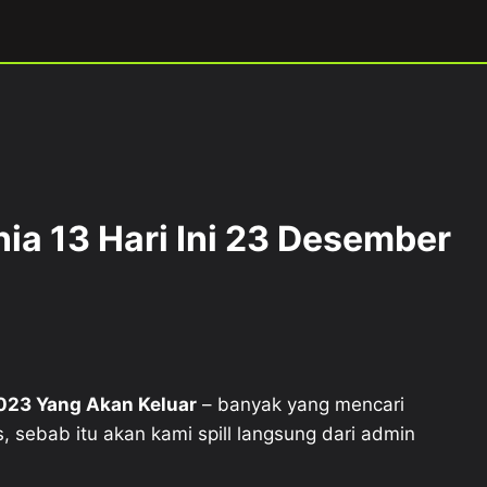
a 13 Hari Ini 23 Desember
023 Yang Akan Keluar
– banyak yang mencari
 sebab itu akan kami spill langsung dari admin