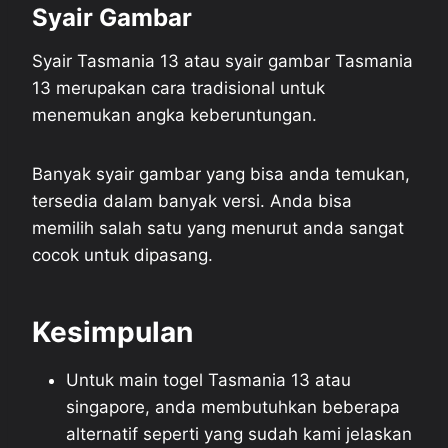
Syair Gambar
Syair Tasmania 13 atau syair gambar Tasmania
13 merupakan cara tradisional untuk
menemukan angka keberuntungan.
Banyak syair gambar yang bisa anda temukan,
tersedia dalam banyak versi. Anda bisa
memilih salah satu yang menurut anda sangat
cocok untuk dipasang.
Kesimpulan
Untuk main togel Tasmania 13 atau
singapore, anda membutuhkan beberapa
alternatif seperti yang sudah kami jelaskan