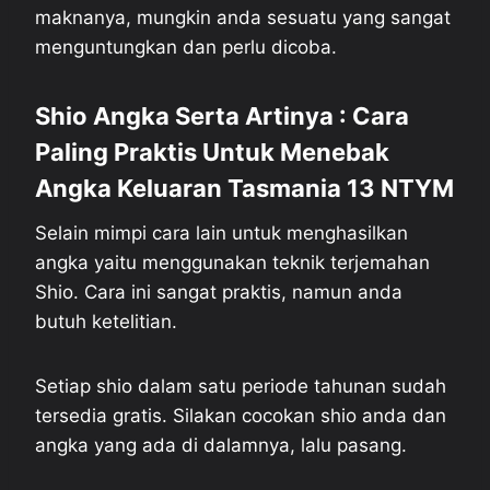
maknanya, mungkin anda sesuatu yang sangat
menguntungkan dan perlu dicoba.
Shio Angka Serta Artinya : Cara
Paling Praktis Untuk Menebak
Angka Keluaran Tasmania 13 NTYM
Selain mimpi cara lain untuk menghasilkan
angka yaitu menggunakan teknik terjemahan
Shio. Cara ini sangat praktis, namun anda
butuh ketelitian.
Setiap shio dalam satu periode tahunan sudah
tersedia gratis. Silakan cocokan shio anda dan
angka yang ada di dalamnya, lalu pasang.