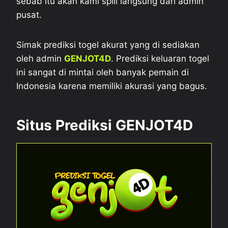
sebab itu akan kami spill langsung dari admin
pusat.
Simak prediksi togel akurat yang di sediakan
oleh admin
GENJOT4D
. Prediksi keluaran togel
ini sangat di mintai oleh banyak pemain di
Indonesia karena memiliki akurasi yang bagus.
Situs Prediksi GENJOT4D