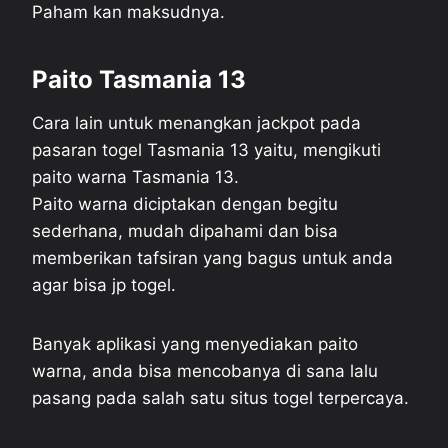
Paham kan maksudnya.
Paito Tasmania 13
Cara lain untuk menangkan jackpot pada
pasaran togel Tasmania 13 yaitu, mengikuti
paito warna Tasmania 13.
Paito warna diciptakan dengan begitu
sederhana, mudah dipahami dan bisa
memberikan tafsiran yang bagus untuk anda
agar bisa jp togel.
Banyak aplikasi yang menyediakan paito
warna, anda bisa mencobanya di sana lalu
pasang pada salah satu situs togel terpercaya.