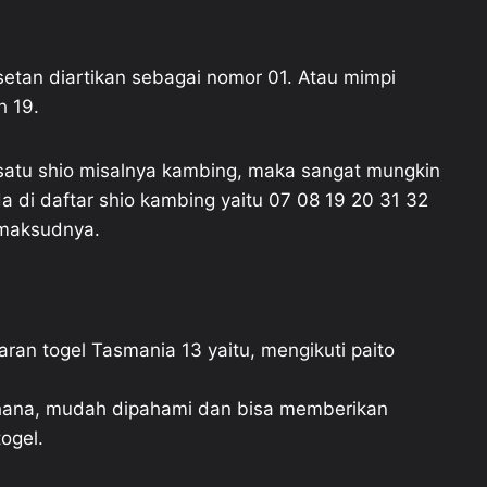
setan diartikan sebagai nomor 01. Atau mimpi
h 19.
 satu shio misalnya kambing, maka sangat mungkin
a di daftar shio kambing yaitu 07 08 19 20 31 32
 maksudnya.
ran togel Tasmania 13 yaitu, mengikuti paito
rhana, mudah dipahami dan bisa memberikan
ogel.