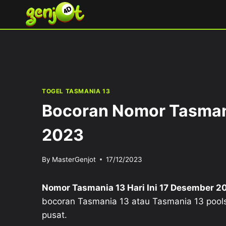
Skip
to
content
TOGEL TASMANIA 13
Bocoran Nomor Tasmani
2023
By
MasterGenjot
17/12/2023
Nomor Tasmania 13 Hari Ini 17 Desember 2
bocoran Tasmania 13 atau Tasmania 13 pools,
pusat.