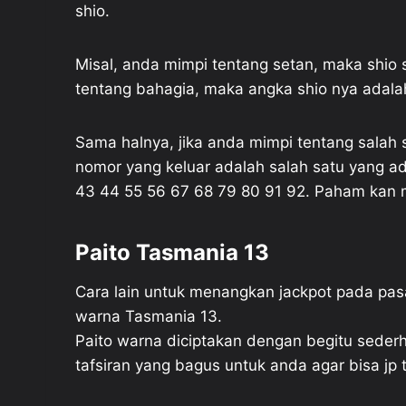
shio.
Misal, anda mimpi tentang setan, maka shio 
tentang bahagia, maka angka shio nya adala
Sama halnya, jika anda mimpi tentang salah
nomor yang keluar adalah salah satu yang ad
43 44 55 56 67 68 79 80 91 92. Paham kan
Paito Tasmania 13
Cara lain untuk menangkan jackpot pada pasa
warna Tasmania 13.
Paito warna diciptakan dengan begitu sede
tafsiran yang bagus untuk anda agar bisa jp t