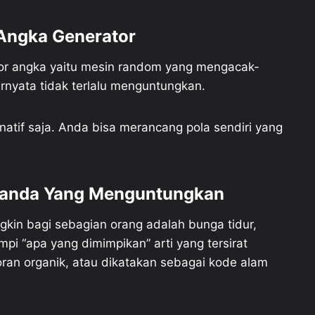
Angka Generator
or angka yaitu mesin random yang mengacak-
rnyata tidak terlalu menguntungkan.
rnatif saja. Anda bisa merancang pola sendiri yang
Tanda Yang Menguntungkan
in bagi sebagian orang adalah bunga tidur,
pi “apa yang dimimpikan” arti yang tersirat
ran organik, atau dikatakan sebagai kode alam