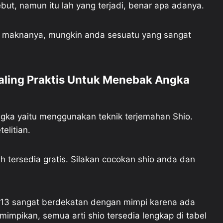
ut, namun itu lah yang terjadi, benar apa adanya.
i maknanya, mungkin anda sesuatu yang sangat
Paling Praktis Untuk Menebak Angka
ngka yaitu menggunakan teknik terjemahan Shio.
elitian.
h tersedia gratis. Silakan cocokan shio anda dan
 13 sangat berdekatan dengan mimpi karena ada
mpikan, semua arti shio tersedia lengkap di tabel