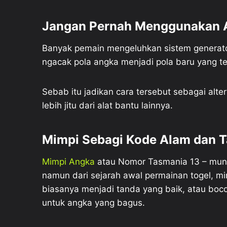
Jangan Pernah Menggunakan 
Banyak pemain mengeluhkan sistem generat
ngacak pola angka menjadi pola baru yang te
Sebab itu jadikan cara tersebut sebagai alte
lebih jitu dari alat bantu lainnya.
Mimpi Sebagi Kode Alam dan 
Mimpi Angka
atau Nomor Tasmania 13 – mungk
namun dari sejarah awal permainan togel, mim
biasanya menjadi tanda yang baik, atau boco
untuk angka yang bagus.