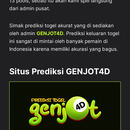
13 pools, sebab itu akan kami spill langsung
dari admin pusat.
Simak prediksi togel akurat yang di sediakan
oleh admin
GENJOT4D
. Prediksi keluaran togel
ini sangat di mintai oleh banyak pemain di
Indonesia karena memiliki akurasi yang bagus.
Situs Prediksi GENJOT4D