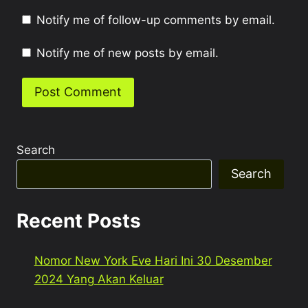
Notify me of follow-up comments by email.
Notify me of new posts by email.
Search
Search
Recent Posts
Nomor New York Eve Hari Ini 30 Desember
2024 Yang Akan Keluar