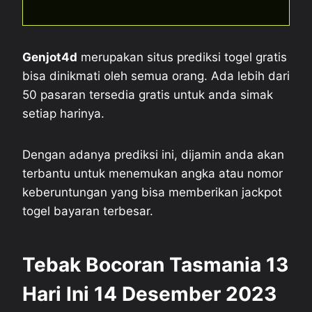
Genjot4d
merupakan situs prediksi togel gratis
bisa dinikmati oleh semua orang. Ada lebih dari
50 pasaran tersedia gratis untuk anda simak
setiap harinya.
Dengan adanya prediksi ini, dijamin anda akan
terbantu untuk menemukan angka atau nomor
keberuntungan yang bisa memberikan jackpot
togel bayaran terbesar.
Tebak Bocoran Tasmania 13
Hari Ini 14 Desember 2023