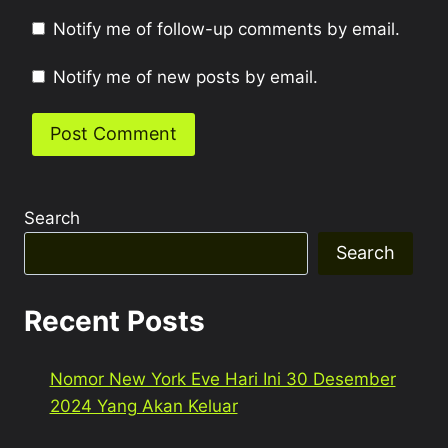
Notify me of follow-up comments by email.
Notify me of new posts by email.
Search
Search
Recent Posts
Nomor New York Eve Hari Ini 30 Desember
2024 Yang Akan Keluar