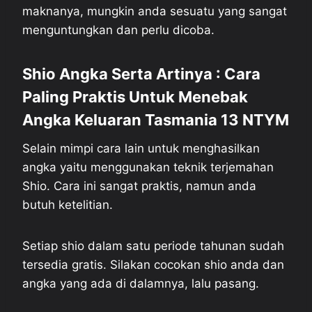
maknanya, mungkin anda sesuatu yang sangat
menguntungkan dan perlu dicoba.
Shio Angka Serta Artinya : Cara
Paling Praktis Untuk Menebak
Angka Keluaran Tasmania 13 NTYM
Selain mimpi cara lain untuk menghasilkan
angka yaitu menggunakan teknik terjemahan
Shio. Cara ini sangat praktis, namun anda
butuh ketelitian.
Setiap shio dalam satu periode tahunan sudah
tersedia gratis. Silakan cocokan shio anda dan
angka yang ada di dalamnya, lalu pasang.