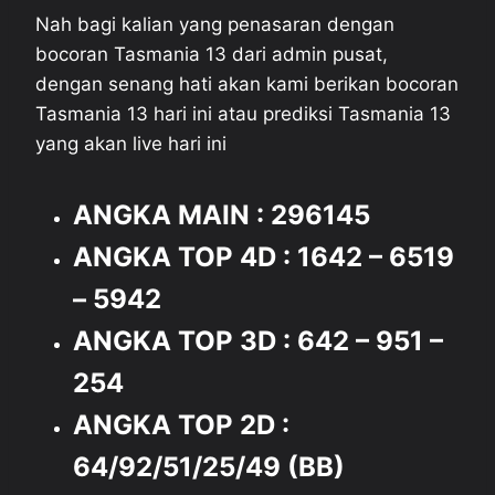
Nah bagi kalian yang penasaran dengan
bocoran Tasmania 13 dari admin pusat,
dengan senang hati akan kami berikan bocoran
Tasmania 13 hari ini atau prediksi Tasmania 13
yang akan live hari ini
ANGKA MAIN : 296145
ANGKA TOP 4D : 1642 – 6519
– 5942
ANGKA TOP 3D : 642 – 951 –
254
ANGKA TOP 2D :
64/92/51/25/49 (BB)