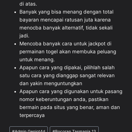
di atas.
Banyak yang bisa menang dengan total
bayaran mencapai ratusan juta karena
menocba banyak alternatif, tidak sekali
jadi.
Mencoba banyak cara untuk jackpot di
permainan togel akan membuka peluang
untuk menang.
Apapun cara yang dipakai, pilihlah salah
satu cara yang dianggap sangat relevan
dan yakin menguntungkan
Apapun cara yang digunakan untuk pasang
nomor keberuntungan anda, pastikan
bermain pada situs yang benar, aman dan
terpercaya
Post
#
Admin Genjot4d
#
Bocoran Tasmania 13