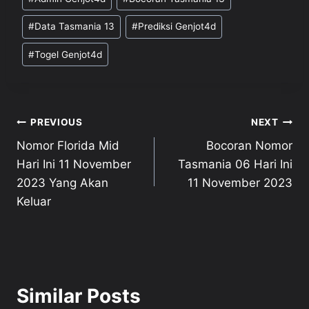
Tags:
#
Data Tasmania 13
#
Prediksi Genjot4d
#
Togel Genjot4d
Post
PREVIOUS
NEXT
Nomor Florida Mid
Bocoran Nomor
navigation
Hari Ini 11 November
Tasmania 06 Hari Ini
2023 Yang Akan
11 November 2023
Keluar
Similar Posts