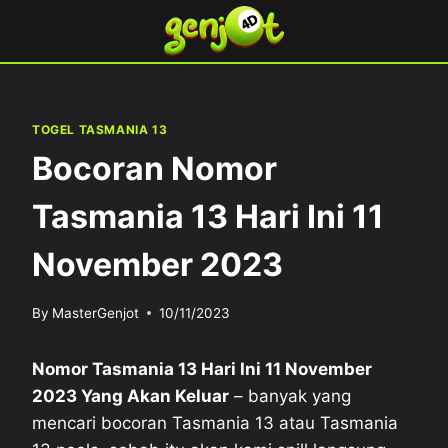
Skip
to
content
TOGEL TASMANIA 13
Bocoran Nomor
Tasmania 13 Hari Ini 11
November 2023
By
MasterGenjot
10/11/2023
Nomor Tasmania 13 Hari Ini 11 November
2023 Yang Akan Keluar
– banyak yang
mencari bocoran Tasmania 13 atau Tasmania