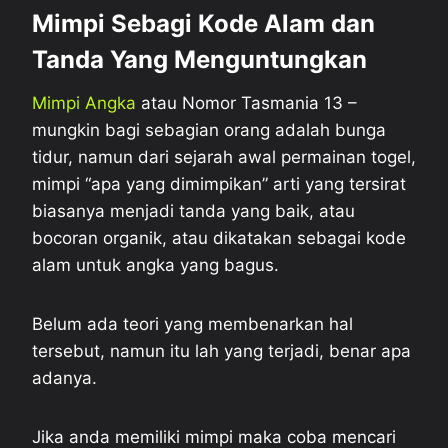
Mimpi Sebagi Kode Alam dan
Tanda Yang Menguntungkan
Mimpi Angka
atau Nomor Tasmania 13 –
mungkin bagi sebagian orang adalah bunga
tidur, namun dari sejarah awal permainan togel,
mimpi “apa yang dimimpikan” arti yang tersirat
biasanya menjadi tanda yang baik, atau
bocoran organik, atau dikatakan sebagai kode
alam untuk angka yang bagus.
Belum ada teori yang membenarkan hal
tersebut, namun itu lah yang terjadi, benar apa
adanya.
Jika anda memiliki mimpi maka coba mencari