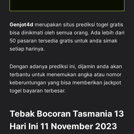
Genjot4d
merupakan situs prediksi togel gratis
bisa dinikmati oleh semua orang. Ada lebih dari
50 pasaran tersedia gratis untuk anda simak
setiap harinya.
Dengan adanya prediksi ini, dijamin anda akan
terbantu untuk menemukan angka atau nomor
keberuntungan yang bisa memberikan jackpot
togel bayaran terbesar.
Tebak Bocoran Tasmania 13
Hari Ini 11 November 2023