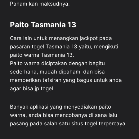
Paham kan maksudnya.
Paito Tasmania 13
Cara lain untuk menangkan jackpot pada
pasaran togel Tasmania 13 yaitu, mengikuti
paito warna Tasmania 13.
Paito warna diciptakan dengan begitu
sederhana, mudah dipahami dan bisa
memberikan tafsiran yang bagus untuk anda
agar bisa jp togel.
Banyak aplikasi yang menyediakan paito
warna, anda bisa mencobanya di sana lalu
pasang pada salah satu situs togel terpercaya.