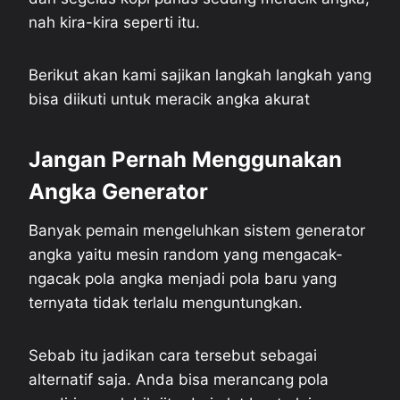
nah kira-kira seperti itu.
Berikut akan kami sajikan langkah langkah yang
bisa diikuti untuk meracik angka akurat
Jangan Pernah Menggunakan
Angka Generator
Banyak pemain mengeluhkan sistem generator
angka yaitu mesin random yang mengacak-
ngacak pola angka menjadi pola baru yang
ternyata tidak terlalu menguntungkan.
Sebab itu jadikan cara tersebut sebagai
alternatif saja. Anda bisa merancang pola