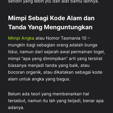
sendiri yang lebih jitu dari alat bantu lainnya.
Mimpi Sebagi Kode Alam dan
Tanda Yang Menguntungkan
Mimpi Angka
atau Nomor Tasmania 10 –
mungkin bagi sebagian orang adalah bunga
tidur, namun dari sejarah awal permainan togel,
mimpi “apa yang dimimpikan” arti yang tersirat
biasanya menjadi tanda yang baik, atau
bocoran organik, atau dikatakan sebagai kode
alam untuk angka yang bagus.
Belum ada teori yang membenarkan hal
tersebut, namun itu lah yang terjadi, benar apa
adanya.