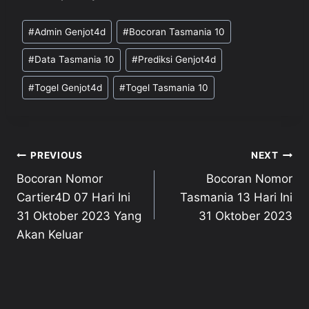
Post
#
Admin Genjot4d
#
Bocoran Tasmania 10
Tags:
#
Data Tasmania 10
#
Prediksi Genjot4d
#
Togel Genjot4d
#
Togel Tasmania 10
Post
PREVIOUS
NEXT
Bocoran Nomor
Bocoran Nomor
navigation
Cartier4D 07 Hari Ini
Tasmania 13 Hari Ini
31 Oktober 2023 Yang
31 Oktober 2023
Akan Keluar