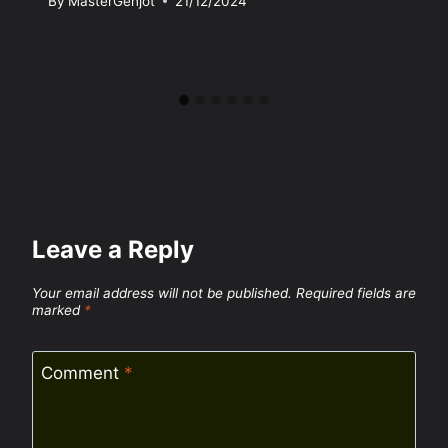
By
MasterGenjot
21/12/2024
Leave a Reply
Your email address will not be published.
Required fields are
marked
*
Comment
*