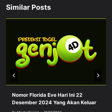
Similar Posts
Nomor Florida Eve Hari Ini 22
Desember 2024 Yang Akan Keluar