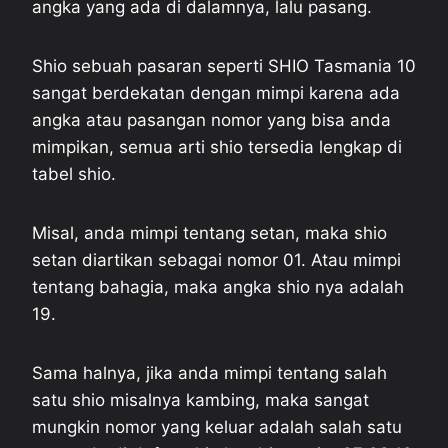
angka yang ada di dalamnya, lalu pasang.
Shio sebuah pasaran seperti SHIO Tasmania 10
sangat berdekatan dengan mimpi karena ada
angka atau pasangan nomor yang bisa anda
mimpikan, semua arti shio tersedia lengkap di
tabel shio.
Misal, anda mimpi tentang setan, maka shio
setan diartikan sebagai nomor 01. Atau mimpi
tentang bahagia, maka angka shio nya adalah
19.
Sama halnya, jika anda mimpi tentang salah
satu shio misalnya kambing, maka sangat
mungkin nomor yang keluar adalah salah satu