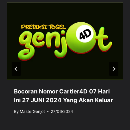
Bocoran Nomor Cartier4D 07 Hari
Ini 27 JUNI 2024 Yang Akan Keluar
By
MasterGenjot
27/06/2024