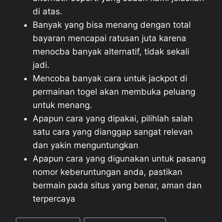
di atas.
Banyak yang bisa menang dengan total
bayaran mencapai ratusan juta karena
menocba banyak alternatif, tidak sekali
jadi.
Mencoba banyak cara untuk jackpot di
permainan togel akan membuka peluang
untuk menang.
Apapun cara yang dipakai, pilihlah salah
satu cara yang dianggap sangat relevan
dan yakin menguntungkan
Apapun cara yang digunakan untuk pasang
nomor keberuntungan anda, pastikan
bermain pada situs yang benar, aman dan
terpercaya
Post