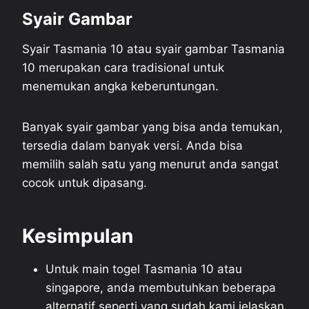
Syair Gambar
Syair Tasmania 10 atau syair gambar Tasmania
10 merupakan cara tradisional untuk
menemukan angka keberuntungan.
Banyak syair gambar yang bisa anda temukan,
tersedia dalam banyak versi. Anda bisa
memilih salah satu yang menurut anda sangat
cocok untuk dipasang.
Kesimpulan
Untuk main togel Tasmania 10 atau
singapore, anda membutuhkan beberapa
alternatif seperti yang sudah kami jelaskan