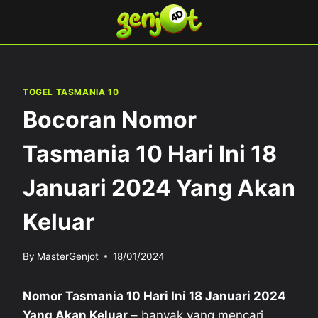
Skip
to
content
TOGEL TASMANIA 10
Bocoran Nomor
Tasmania 10 Hari Ini 18
Januari 2024 Yang Akan
Keluar
By
MasterGenjot
18/01/2024
Nomor Tasmania 10 Hari Ini 18 Januari 2024
Yang Akan Keluar
– banyak yang mencari