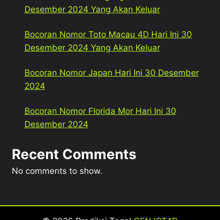
Desember 2024 Yang Akan Keluar
Bocoran Nomor Toto Macau 4D Hari Ini 30
Desember 2024 Yang Akan Keluar
Bocoran Nomor Japan Hari Ini 30 Desember
2024
Bocoran Nomor Florida Mor Hari Ini 30
Desember 2024
Recent Comments
No comments to show.