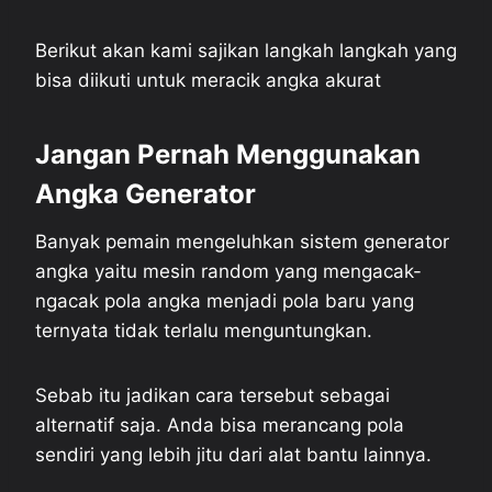
Berikut akan kami sajikan langkah langkah yang
bisa diikuti untuk meracik angka akurat
Jangan Pernah Menggunakan
Angka Generator
Banyak pemain mengeluhkan sistem generator
angka yaitu mesin random yang mengacak-
ngacak pola angka menjadi pola baru yang
ternyata tidak terlalu menguntungkan.
Sebab itu jadikan cara tersebut sebagai
alternatif saja. Anda bisa merancang pola
sendiri yang lebih jitu dari alat bantu lainnya.