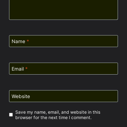
Name
*
Email
*
Website
Save my name, email, and website in this
browser for the next time I comment.