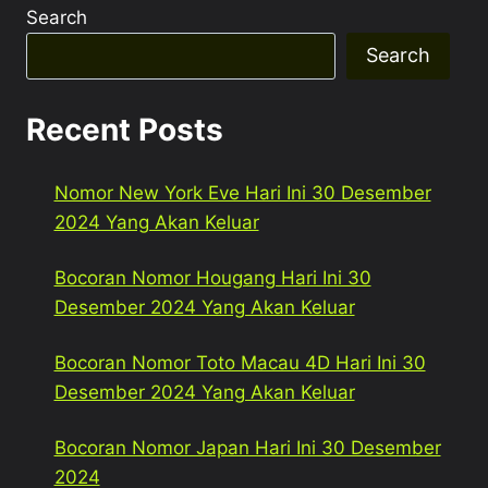
Search
Search
Recent Posts
Nomor New York Eve Hari Ini 30 Desember
2024 Yang Akan Keluar
Bocoran Nomor Hougang Hari Ini 30
Desember 2024 Yang Akan Keluar
Bocoran Nomor Toto Macau 4D Hari Ini 30
Desember 2024 Yang Akan Keluar
Bocoran Nomor Japan Hari Ini 30 Desember
2024