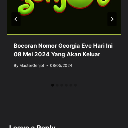
Bocoran Nomor Georgia Eve Hari Ini
08 Mei 2024 Yang Akan Keluar
By
MasterGenjot
08/05/2024
Leave a Reply