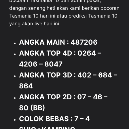
bocoran Tasmania 10 dari admin pusat,
dengan senang hati akan kami berikan bocoran
Tasmania 10 hari ini atau prediksi Tasmania 10
yang akan live hari ini
ANGKA MAIN : 487206
ANGKA TOP 4D :
0264
–
4206
–
8047
ANGKA TOP 3D :
402
–
684
–
864
ANGKA TOP 2D :
07
–
46
–
80
(BB)
COLOK BEBAS : 7 – 4