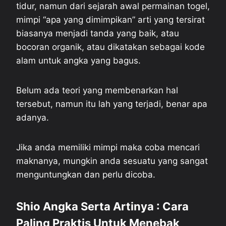
tidur, namun dari sejarah awal permainan togel,
mimpi “apa yang dimimpikan” arti yang tersirat
biasanya menjadi tanda yang baik, atau
bocoran organik, atau dikatakan sebagai kode
alam untuk angka yang bagus.
Belum ada teori yang membenarkan hal
tersebut, namun itu lah yang terjadi, benar apa
adanya.
Jika anda memiliki mimpi maka coba mencari
maknanya, mungkin anda sesuatu yang sangat
menguntungkan dan perlu dicoba.
Shio Angka Serta Artinya : Cara
Paling Praktis Untuk Menebak