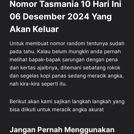
Nomor Tasmania 10 Hari Ini
06 Desember 2024 Yang
Akan Keluar
Untuk membuat nomor random tentunya sudah
pada tahu. Kalau belum mungkin anda pernah
melihat bapak-bapak sarungan dengan pena
dan kertas ajaibnya, ditemani sebatang rokok
dan segelas kopi panas sedang meracik angka,
nah kira-kira seperti itu.
Berikut akan kami sajikan langkah langkah yang
bisa diikuti untuk meracik angka akurat
Jangan Pernah Menggunakan