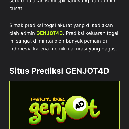
sebab itu akan kami spill langsung dari admin
pusat.
Simak prediksi togel akurat yang di sediakan
oleh admin
GENJOT4D
. Prediksi keluaran togel
ini sangat di mintai oleh banyak pemain di
Indonesia karena memiliki akurasi yang bagus.
Situs Prediksi GENJOT4D