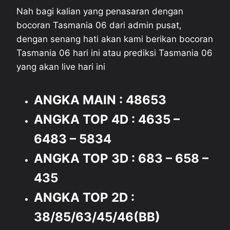
Nah bagi kalian yang penasaran dengan
bocoran Tasmania 06 dari admin pusat,
dengan senang hati akan kami berikan bocoran
Tasmania 06 hari ini atau prediksi Tasmania 06
yang akan live hari ini
ANGKA MAIN : 48653
ANGKA TOP 4D : 4635 –
6483 – 5834
ANGKA TOP 3D : 683 – 658 –
435
ANGKA TOP 2D :
38/85/63/45/46(BB)