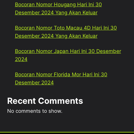
Bocoran Nomor Hougang Hari Ini 30
Desember 2024 Yang Akan Keluar
Bocoran Nomor Toto Macau 4D Hari Ini 30
Desember 2024 Yang Akan Keluar
Bocoran Nomor Japan Hari Ini 30 Desember
2024
Bocoran Nomor Florida Mor Hari Ini 30
Desember 2024
Recent Comments
No comments to show.