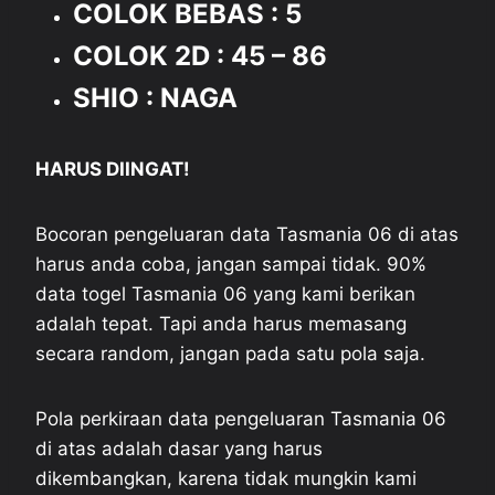
COLOK BEBAS : 5
COLOK 2D : 45 – 86
SHIO : NAGA
HARUS DIINGAT!
Bocoran pengeluaran data Tasmania 06 di atas
harus anda coba, jangan sampai tidak. 90%
data togel Tasmania 06 yang kami berikan
adalah tepat. Tapi anda harus memasang
secara random, jangan pada satu pola saja.
Pola perkiraan data pengeluaran Tasmania 06
di atas adalah dasar yang harus
dikembangkan, karena tidak mungkin kami