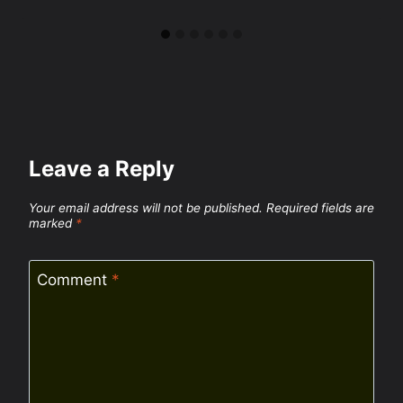
Leave a Reply
Your email address will not be published.
Required fields are
marked
*
Comment
*