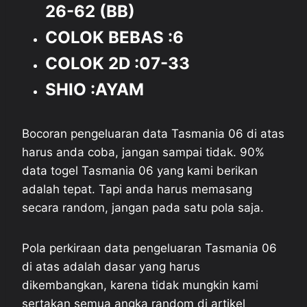
26-62
(BB)
COLOK BEBAS :6
COLOK 2D :07-33
SHIO :AYAM
Bocoran pengeluaran data Tasmania 06 di atas
harus anda coba, jangan sampai tidak. 90%
data togel Tasmania 06 yang kami berikan
adalah tepat. Tapi anda harus memasang
secara random, jangan pada satu pola saja.
Pola perkiraan data pengeluaran Tasmania 06
di atas adalah dasar yang harus
dikembangkan, karena tidak mungkin kami
sertakan semua angka random di artikel