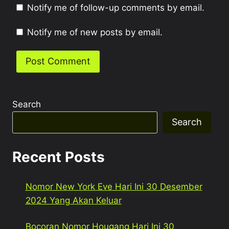
Notify me of follow-up comments by email.
Notify me of new posts by email.
Search
Search
Recent Posts
Nomor New York Eve Hari Ini 30 Desember
2024 Yang Akan Keluar
Bocoran Nomor Hougang Hari Ini 30