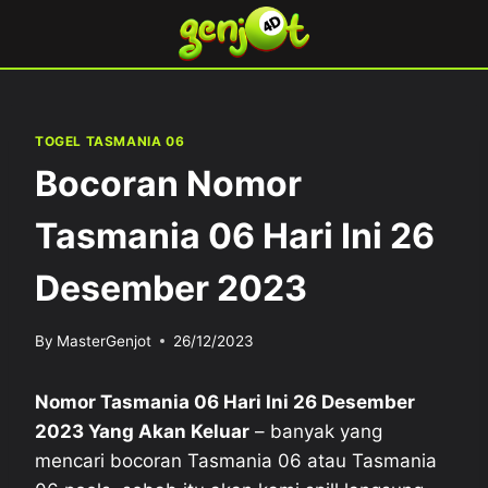
Skip
to
content
TOGEL TASMANIA 06
Bocoran Nomor
Tasmania 06 Hari Ini 26
Desember 2023
By
MasterGenjot
26/12/2023
Nomor Tasmania 06 Hari Ini 26 Desember
2023 Yang Akan Keluar
– banyak yang
mencari bocoran Tasmania 06 atau Tasmania