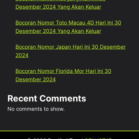
Desember 2024 Yang Akan Keluar
Bocoran Nomor Toto Macau 4D Hari Ini 30
Desember 2024 Yang Akan Keluar
Bocoran Nomor Japan Hari Ini 30 Desember
2024
Bocoran Nomor Florida Mor Hari Ini 30
Desember 2024
Recent Comments
No comments to show.