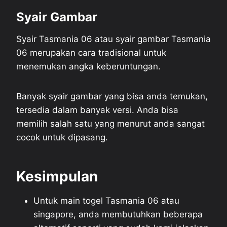
Syair Gambar
Syair Tasmania 06 atau syair gambar Tasmania
06 merupakan cara tradisional untuk
menemukan angka keberuntungan.
Banyak syair gambar yang bisa anda temukan,
tersedia dalam banyak versi. Anda bisa
memilih salah satu yang menurut anda sangat
cocok untuk dipasang.
Kesimpulan
Untuk main togel Tasmania 06 atau
singapore, anda membutuhkan beberapa