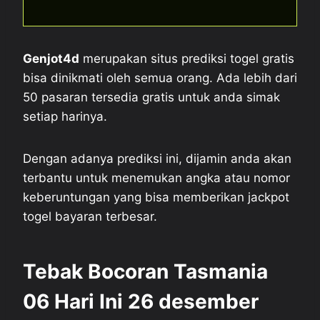
Genjot4d
merupakan situs prediksi togel gratis
bisa dinikmati oleh semua orang. Ada lebih dari
50 pasaran tersedia gratis untuk anda simak
setiap harinya.
Dengan adanya prediksi ini, dijamin anda akan
terbantu untuk menemukan angka atau nomor
keberuntungan yang bisa memberikan jackpot
togel bayaran terbesar.
Tebak Bocoran Tasmania
06 Hari Ini 26 desember