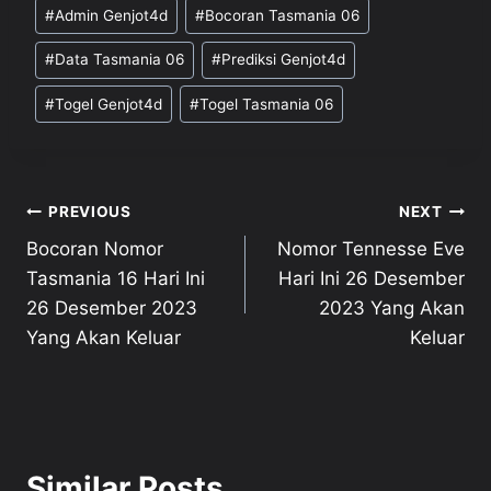
Post
#
Admin Genjot4d
#
Bocoran Tasmania 06
Tags:
#
Data Tasmania 06
#
Prediksi Genjot4d
#
Togel Genjot4d
#
Togel Tasmania 06
Post
PREVIOUS
NEXT
Bocoran Nomor
Nomor Tennesse Eve
navigation
Tasmania 16 Hari Ini
Hari Ini 26 Desember
26 Desember 2023
2023 Yang Akan
Yang Akan Keluar
Keluar
Similar Posts