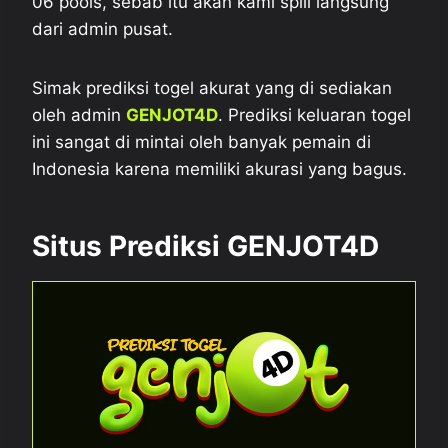
06 pools, sebab itu akan kami spill langsung
dari admin pusat.
Simak prediksi togel akurat yang di sediakan
oleh admin
GENJOT4D
. Prediksi keluaran togel
ini sangat di mintai oleh banyak pemain di
Indonesia karena memiliki akurasi yang bagus.
Situs Prediksi GENJOT4D