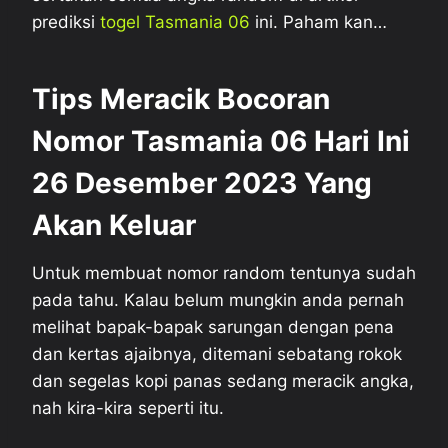
prediksi
togel Tasmania 06
ini. Paham kan…
Tips Meracik Bocoran
Nomor Tasmania 06 Hari Ini
26 Desember 2023 Yang
Akan Keluar
Untuk membuat nomor random tentunya sudah
pada tahu. Kalau belum mungkin anda pernah
melihat bapak-bapak sarungan dengan pena
dan kertas ajaibnya, ditemani sebatang rokok
dan segelas kopi panas sedang meracik angka,
nah kira-kira seperti itu.