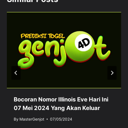
Bocoran Nomor Illinois Eve Hari Ini
07 Mei 2024 Yang Akan Keluar
By
MasterGenjot
07/05/2024