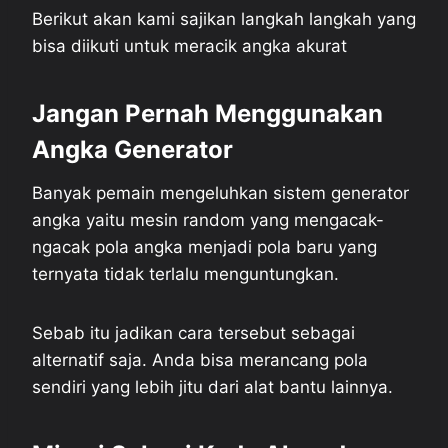
Berikut akan kami sajikan langkah langkah yang
bisa diikuti untuk meracik angka akurat
Jangan Pernah Menggunakan
Angka Generator
Banyak pemain mengeluhkan sistem generator
angka yaitu mesin random yang mengacak-
ngacak pola angka menjadi pola baru yang
ternyata tidak terlalu menguntungkan.
Sebab itu jadikan cara tersebut sebagai
alternatif saja. Anda bisa merancang pola
sendiri yang lebih jitu dari alat bantu lainnya.