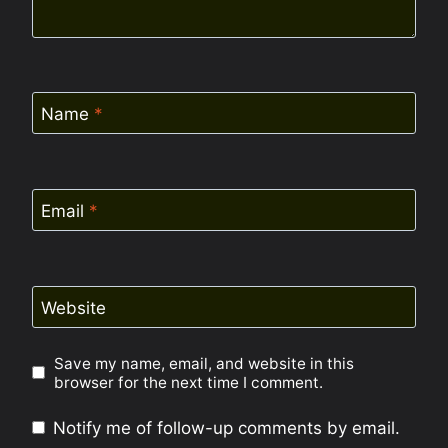
Name
*
Email
*
Website
Save my name, email, and website in this
browser for the next time I comment.
Notify me of follow-up comments by email.