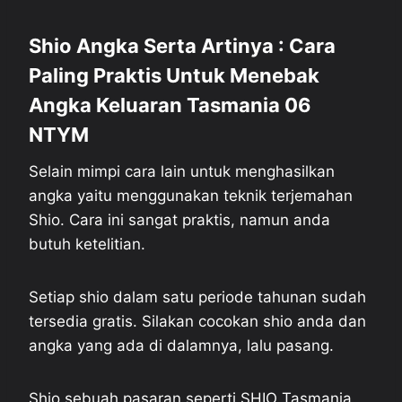
Shio Angka Serta Artinya : Cara
Paling Praktis Untuk Menebak
Angka Keluaran Tasmania 06
NTYM
Selain mimpi cara lain untuk menghasilkan
angka yaitu menggunakan teknik terjemahan
Shio. Cara ini sangat praktis, namun anda
butuh ketelitian.
Setiap shio dalam satu periode tahunan sudah
tersedia gratis. Silakan cocokan shio anda dan
angka yang ada di dalamnya, lalu pasang.
Shio sebuah pasaran seperti SHIO Tasmania