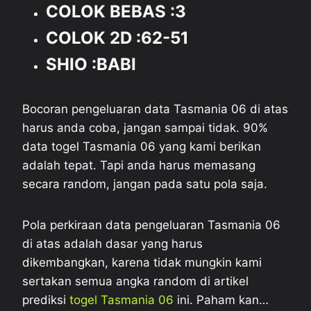
COLOK BEBAS :3
COLOK 2D :62-51
SHIO :BABI
Bocoran pengeluaran data Tasmania 06 di atas
harus anda coba, jangan sampai tidak. 90%
data togel Tasmania 06 yang kami berikan
adalah tepat. Tapi anda harus memasang
secara random, jangan pada satu pola saja.
Pola perkiraan data pengeluaran Tasmania 06
di atas adalah dasar yang harus
dikembangkan, karena tidak mungkin kami
sertakan semua angka random di artikel
prediksi
togel Tasmania 06
ini. Paham kan…