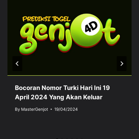
Bocoran Nomor Turki Hari Ini 19
April 2024 Yang Akan Keluar
By
MasterGenjot
19/04/2024