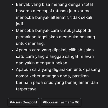
Banyak yang bisa menang dengan total
bayaran mencapai ratusan juta karena
menocba banyak alternatif, tidak sekali
jadi.
Mencoba banyak cara untuk jackpot di
permainan togel akan membuka peluang
untuk menang.
Apapun cara yang dipakai, pilihlah salah
satu cara yang dianggap sangat relevan
dan yakin menguntungkan
Apapun cara yang digunakan untuk pasang
nomor keberuntungan anda, pastikan
bermain pada situs yang benar, aman dan
terpercaya
Post
#
Admin Genjot4d
#
Bocoran Tasmania 06
Tags: