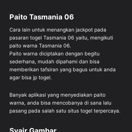
Paito Tasmania 06
Cara lain untuk menangkan jackpot pada
pasaran togel Tasmania 06 yaitu, mengikuti
paito warna Tasmania 06.
Paito warna diciptakan dengan begitu
sederhana, mudah dipahami dan bisa
memberikan tafsiran yang bagus untuk anda
agar bisa jp togel.
Banyak aplikasi yang menyediakan paito
warna, anda bisa mencobanya di sana lalu
pasang pada salah satu situs togel terpercaya.
Syair Gambar