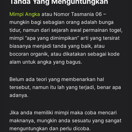
Tanda Yang Menguntungkan
Mimpi Angka
atau Nomor Tasmania 06 –
mungkin bagi sebagian orang adalah bunga
tidur, namun dari sejarah awal permainan togel,
mimpi “apa yang dimimpikan” arti yang tersirat
biasanya menjadi tanda yang baik, atau
bocoran organik, atau dikatakan sebagai kode
alam untuk angka yang bagus.
Belum ada teori yang membenarkan hal
tersebut, namun itu lah yang terjadi, benar apa
adanya.
Jika anda memiliki mimpi maka coba mencari
maknanya, mungkin anda sesuatu yang sangat
menguntungkan dan perlu dicoba.