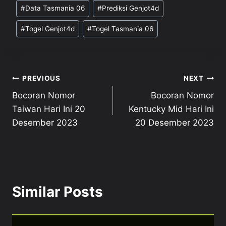
#
Data Tasmania 06
#
Prediksi Genjot4d
#
Togel Genjot4d
#
Togel Tasmania 06
Post
PREVIOUS
NEXT
Bocoran Nomor
Bocoran Nomor
navigation
Taiwan Hari Ini 20
Kentucky Mid Hari Ini
Desember 2023
20 Desember 2023
Similar Posts