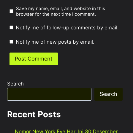
Save my name, email, and website in this
browser for the next time I comment.
Notify me of follow-up comments by email.
Notify me of new posts by email.
Search
Search
Recent Posts
Nomor New York Eve Hari Ini 30 Desember