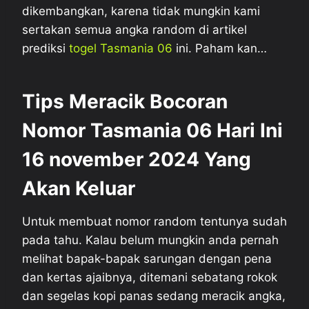
dikembangkan, karena tidak mungkin kami
sertakan semua angka random di artikel
prediksi
togel Tasmania 06
ini. Paham kan…
Tips Meracik Bocoran
Nomor Tasmania 06 Hari Ini
16 november 2024 Yang
Akan Keluar
Untuk membuat nomor random tentunya sudah
pada tahu. Kalau belum mungkin anda pernah
melihat bapak-bapak sarungan dengan pena
dan kertas ajaibnya, ditemani sebatang rokok
dan segelas kopi panas sedang meracik angka,