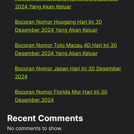
2024 Yang Akan Keluar
Bocoran Nomor Hougang Hari Ini 30
Desember 2024 Yang Akan Keluar
Bocoran Nomor Toto Macau 4D Hari Ini 30
Desember 2024 Yang Akan Keluar
Bocoran Nomor Japan Hari Ini 30 Desember
2024
Bocoran Nomor Florida Mor Hari Ini 30
Desember 2024
Recent Comments
No comments to show.