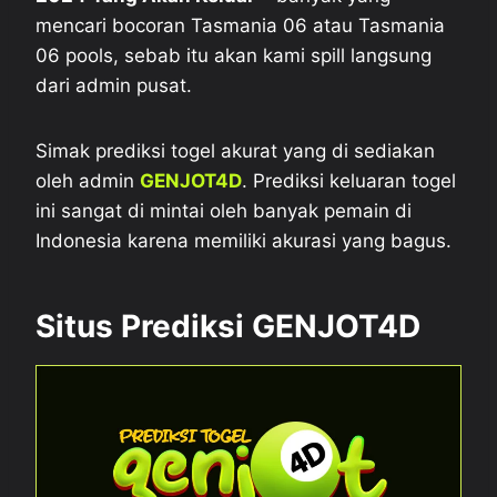
mencari bocoran Tasmania 06 atau Tasmania
06 pools, sebab itu akan kami spill langsung
dari admin pusat.
Simak prediksi togel akurat yang di sediakan
oleh admin
GENJOT4D
. Prediksi keluaran togel
ini sangat di mintai oleh banyak pemain di
Indonesia karena memiliki akurasi yang bagus.
Situs Prediksi GENJOT4D