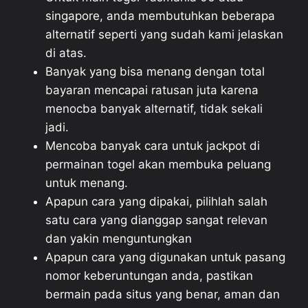
singapore, anda membutuhkan beberapa
alternatif seperti yang sudah kami jelaskan
di atas.
Banyak yang bisa menang dengan total
bayaran mencapai ratusan juta karena
menocba banyak alternatif, tidak sekali
jadi.
Mencoba banyak cara untuk jackpot di
permainan togel akan membuka peluang
untuk menang.
Apapun cara yang dipakai, pilihlah salah
satu cara yang dianggap sangat relevan
dan yakin menguntungkan
Apapun cara yang digunakan untuk pasang
nomor keberuntungan anda, pastikan
bermain pada situs yang benar, aman dan