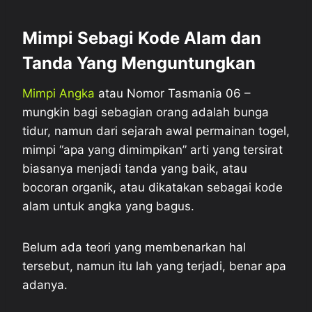
Mimpi Sebagi Kode Alam dan
Tanda Yang Menguntungkan
Mimpi Angka
atau Nomor Tasmania 06 –
mungkin bagi sebagian orang adalah bunga
tidur, namun dari sejarah awal permainan togel,
mimpi “apa yang dimimpikan” arti yang tersirat
biasanya menjadi tanda yang baik, atau
bocoran organik, atau dikatakan sebagai kode
alam untuk angka yang bagus.
Belum ada teori yang membenarkan hal
tersebut, namun itu lah yang terjadi, benar apa
adanya.