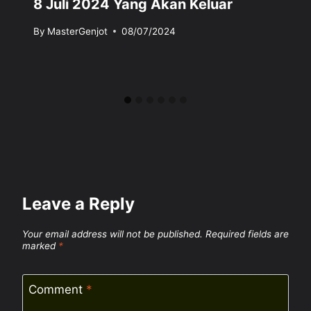
8 Juli 2024 Yang Akan Keluar
By
MasterGenjot
08/07/2024
Leave a Reply
Your email address will not be published.
Required fields are
marked
*
Comment
*