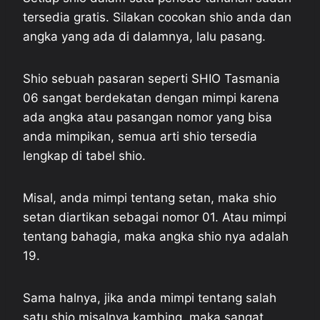
tersedia gratis. Silakan cocokan shio anda dan
angka yang ada di dalamnya, lalu pasang.
Shio sebuah pasaran seperti SHIO Tasmania
06 sangat berdekatan dengan mimpi karena
ada angka atau pasangan nomor yang bisa
anda mimpikan, semua arti shio tersedia
lengkap di tabel shio.
Misal, anda mimpi tentang setan, maka shio
setan diartikan sebagai nomor 01. Atau mimpi
tentang bahagia, maka angka shio nya adalah
19.
Sama halnya, jika anda mimpi tentang salah
satu shio misalnya kambing, maka sangat