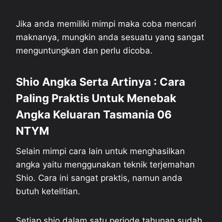
Jika anda memiliki mimpi maka coba mencari
maknanya, mungkin anda sesuatu yang sangat
menguntungkan dan perlu dicoba.
Shio Angka Serta Artinya : Cara
Paling Praktis Untuk Menebak
Angka Keluaran Tasmania 06
NTYM
Selain mimpi cara lain untuk menghasilkan
angka yaitu menggunakan teknik terjemahan
Shio. Cara ini sangat praktis, namun anda
butuh ketelitian.
Setiap shio dalam satu periode tahunan sudah