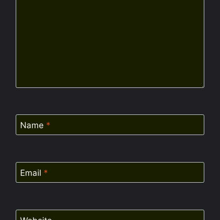
Name
*
Email
*