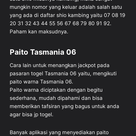
mungkin nomor yang keluar adalah salah satu
yang ada di daftar shio kambing yaitu 07 08 19
20 31 32 43 44 55 56 67 68 79 80 91 92.
Paham kan maksudnya.
Paito Tasmania 06
Cara lain untuk menangkan jackpot pada
pasaran togel Tasmania 06 yaitu, mengikuti
paito warna Tasmania 06.
Paito warna diciptakan dengan begitu
sederhana, mudah dipahami dan bisa
memberikan tafsiran yang bagus untuk anda
agar bisa jp togel.
Banyak aplikasi yang menyediakan paito