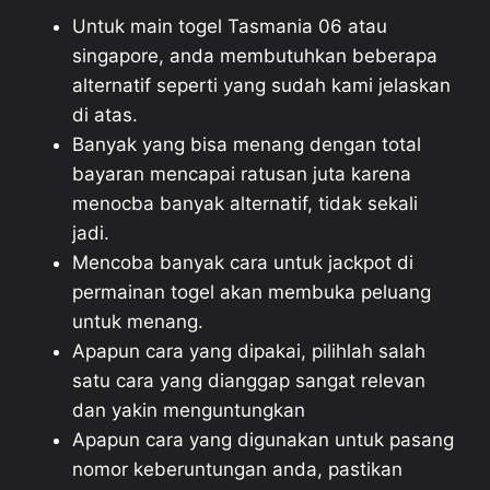
Untuk main togel Tasmania 06 atau
singapore, anda membutuhkan beberapa
alternatif seperti yang sudah kami jelaskan
di atas.
Banyak yang bisa menang dengan total
bayaran mencapai ratusan juta karena
menocba banyak alternatif, tidak sekali
jadi.
Mencoba banyak cara untuk jackpot di
permainan togel akan membuka peluang
untuk menang.
Apapun cara yang dipakai, pilihlah salah
satu cara yang dianggap sangat relevan
dan yakin menguntungkan
Apapun cara yang digunakan untuk pasang
nomor keberuntungan anda, pastikan