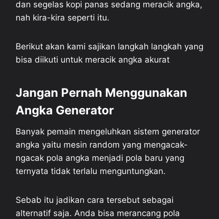
dan segelas kopi panas sedang meracik angka,
nah kira-kira seperti itu.
Berikut akan kami sajikan langkah langkah yang
bisa diikuti untuk meracik angka akurat
Jangan Pernah Menggunakan
Angka Generator
Banyak pemain mengeluhkan sistem generator
angka yaitu mesin random yang mengacak-
ngacak pola angka menjadi pola baru yang
ternyata tidak terlalu menguntungkan.
Sebab itu jadikan cara tersebut sebagai
alternatif saja. Anda bisa merancang pola