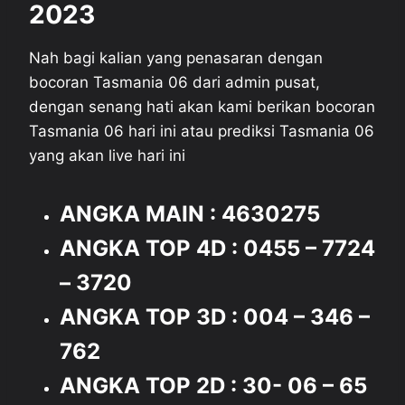
2023
Nah bagi kalian yang penasaran dengan
bocoran Tasmania 06 dari admin pusat,
dengan senang hati akan kami berikan bocoran
Tasmania 06 hari ini atau prediksi Tasmania 06
yang akan live hari ini
ANGKA MAIN : 4
630275
ANGKA TOP 4D :
0455 – 7724
– 3720
ANGKA TOP 3D : 004 – 346 –
762
ANGKA TOP 2D : 30- 06 – 65