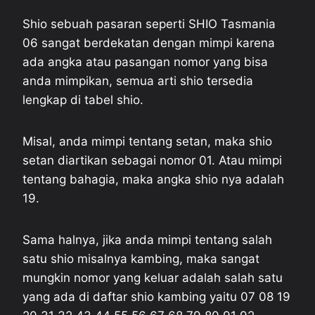
Shio sebuah pasaran seperti SHIO Tasmania
06 sangat berdekatan dengan mimpi karena
ada angka atau pasangan nomor yang bisa
anda mimpikan, semua arti shio tersedia
lengkap di tabel shio.
Misal, anda mimpi tentang setan, maka shio
setan diartikan sebagai nomor 01. Atau mimpi
tentang bahagia, maka angka shio nya adalah
19.
Sama halnya, jika anda mimpi tentang salah
satu shio misalnya kambing, maka sangat
mungkin nomor yang keluar adalah salah satu
yang ada di daftar shio kambing yaitu 07 08 19