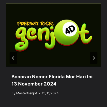
Bocoran Nomor Florida Mor Hari Ini
13 November 2024
By
MasterGenjot
13/11/2024