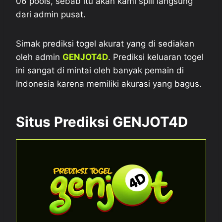
06 pools, sebab itu akan kami spill langsung
dari admin pusat.
Simak prediksi togel akurat yang di sediakan
oleh admin
GENJOT4D
. Prediksi keluaran togel
ini sangat di mintai oleh banyak pemain di
Indonesia karena memiliki akurasi yang bagus.
Situs Prediksi GENJOT4D