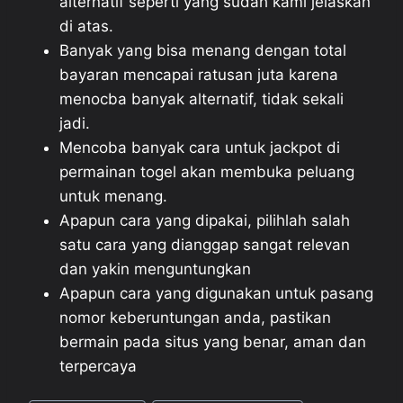
alternatif seperti yang sudah kami jelaskan
di atas.
Banyak yang bisa menang dengan total
bayaran mencapai ratusan juta karena
menocba banyak alternatif, tidak sekali
jadi.
Mencoba banyak cara untuk jackpot di
permainan togel akan membuka peluang
untuk menang.
Apapun cara yang dipakai, pilihlah salah
satu cara yang dianggap sangat relevan
dan yakin menguntungkan
Apapun cara yang digunakan untuk pasang
nomor keberuntungan anda, pastikan
bermain pada situs yang benar, aman dan
terpercaya