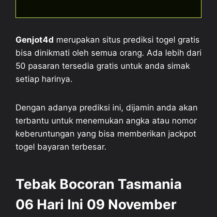
Genjot4d
merupakan situs prediksi togel gratis
bisa dinikmati oleh semua orang. Ada lebih dari
50 pasaran tersedia gratis untuk anda simak
setiap harinya.
Dengan adanya prediksi ini, dijamin anda akan
terbantu untuk menemukan angka atau nomor
keberuntungan yang bisa memberikan jackpot
togel bayaran terbesar.
Tebak Bocoran Tasmania
06 Hari Ini 09 November