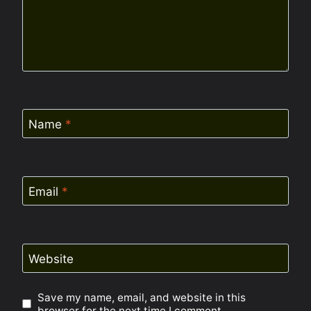
Name
*
Email
*
Website
Save my name, email, and website in this
browser for the next time I comment.