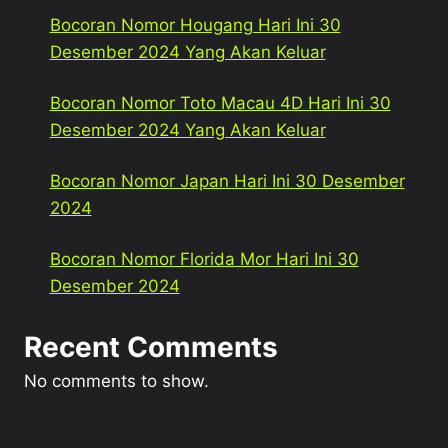
Bocoran Nomor Hougang Hari Ini 30
Desember 2024 Yang Akan Keluar
Bocoran Nomor Toto Macau 4D Hari Ini 30
Desember 2024 Yang Akan Keluar
Bocoran Nomor Japan Hari Ini 30 Desember
2024
Bocoran Nomor Florida Mor Hari Ini 30
Desember 2024
Recent Comments
No comments to show.