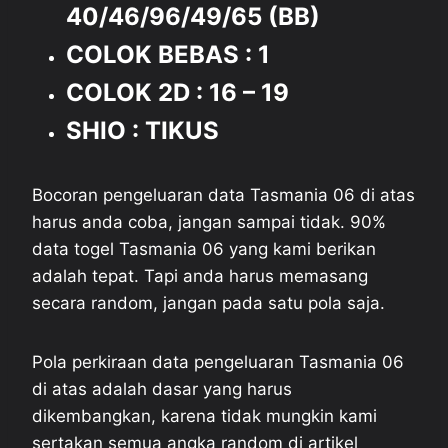
40/46/96/49/65 (BB)
COLOK BEBAS : 1
COLOK 2D : 16 – 19
SHIO : TIKUS
Bocoran pengeluaran data Tasmania 06 di atas
harus anda coba, jangan sampai tidak. 90%
data togel Tasmania 06 yang kami berikan
adalah tepat. Tapi anda harus memasang
secara random, jangan pada satu pola saja.
Pola perkiraan data pengeluaran Tasmania 06
di atas adalah dasar yang harus
dikembangkan, karena tidak mungkin kami
sertakan semua angka random di artikel