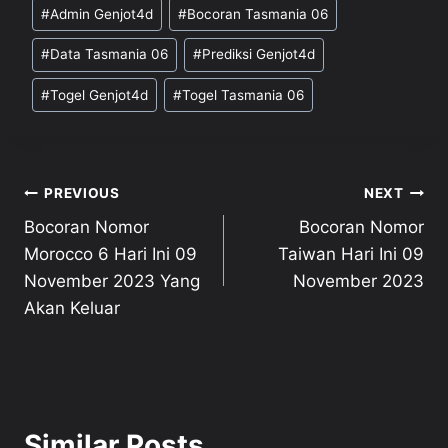
Post
#
Admin Genjot4d
#
Bocoran Tasmania 06
Tags:
#
Data Tasmania 06
#
Prediksi Genjot4d
#
Togel Genjot4d
#
Togel Tasmania 06
Post
PREVIOUS
NEXT
Bocoran Nomor
Bocoran Nomor
navigation
Morocco 6 Hari Ini 09
Taiwan Hari Ini 09
November 2023 Yang
November 2023
Akan Keluar
Similar Posts