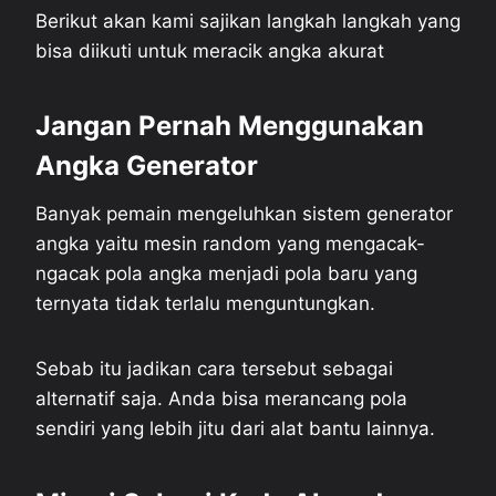
Berikut akan kami sajikan langkah langkah yang
bisa diikuti untuk meracik angka akurat
Jangan Pernah Menggunakan
Angka Generator
Banyak pemain mengeluhkan sistem generator
angka yaitu mesin random yang mengacak-
ngacak pola angka menjadi pola baru yang
ternyata tidak terlalu menguntungkan.
Sebab itu jadikan cara tersebut sebagai
alternatif saja. Anda bisa merancang pola
sendiri yang lebih jitu dari alat bantu lainnya.