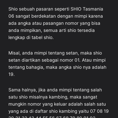
Shio sebuah pasaran seperti SHIO Tasmania
06 sangat berdekatan dengan mimpi karena
ada angka atau pasangan nomor yang bisa
anda mimpikan, semua arti shio tersedia
lengkap di tabel shio.
Misal, anda mimpi tentang setan, maka shio
setan diartikan sebagai nomor 01. Atau mimpi
tentang bahagia, maka angka shio nya adalah
19.
Sama halnya, jika anda mimpi tentang salah
satu shio misalnya kambing, maka sangat
mungkin nomor yang keluar adalah salah satu
yang ada di daftar shio kambing yaitu 07 08 19