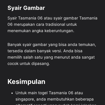
Syair Gambar
Syair Tasmania 06 atau syair gambar Tasmania
06 merupakan cara tradisional untuk
menemukan angka keberuntungan.
Banyak syair gambar yang bisa anda temukan,
tersedia dalam banyak versi. Anda bisa
memilih salah satu yang menurut anda sangat
cocok untuk dipasang.
Kesimpulan
Untuk main togel Tasmania 06 atau
singapore, anda membutuhkan beberapa