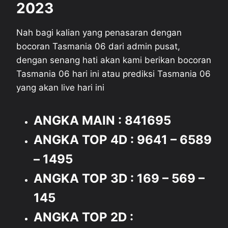
2023
Nah bagi kalian yang penasaran dengan
bocoran Tasmania 06 dari admin pusat,
dengan senang hati akan kami berikan bocoran
Tasmania 06 hari ini atau prediksi Tasmania 06
yang akan live hari ini
ANGKA MAIN : 841695
ANGKA TOP 4D : 9641 – 6589
– 1495
ANGKA TOP 3D : 169 – 569 –
145
ANGKA TOP 2D :