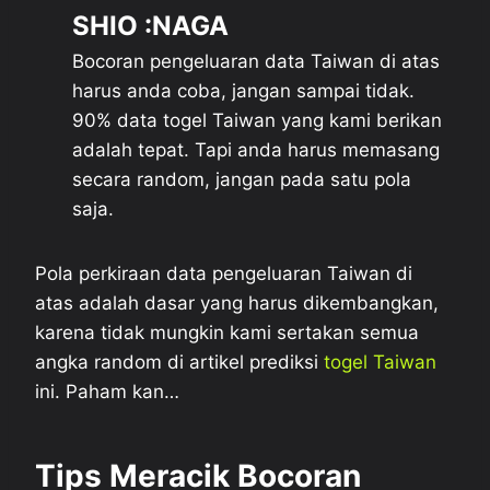
SHIO :NAGA
Bocoran pengeluaran data Taiwan di atas
harus anda coba, jangan sampai tidak.
90% data togel Taiwan yang kami berikan
adalah tepat. Tapi anda harus memasang
secara random, jangan pada satu pola
saja.
Pola perkiraan data pengeluaran Taiwan di
atas adalah dasar yang harus dikembangkan,
karena tidak mungkin kami sertakan semua
angka random di artikel prediksi
togel Taiwan
ini. Paham kan…
Tips Meracik Bocoran