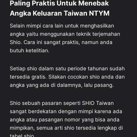
Paling Praktis Untuk Menebak
Angka Keluaran Taiwan NTYM
Selain mimpi cara lain untuk menghasilkan
angka yaitu menggunakan teknik terjemahan
Shio. Cara ini sangat praktis, namun anda
butuh ketelitian.
Setiap shio dalam satu periode tahunan sudah
tersedia gratis. Silakan cocokan shio anda dan
angka yang ada di dalamnya, lalu pasang.
Shio sebuah pasaran seperti SHIO Taiwan
sangat berdekatan dengan mimpi karena ada
angka atau pasangan nomor yang bisa anda
mimpikan, semua arti shio tersedia lengkap di
tabel shio.