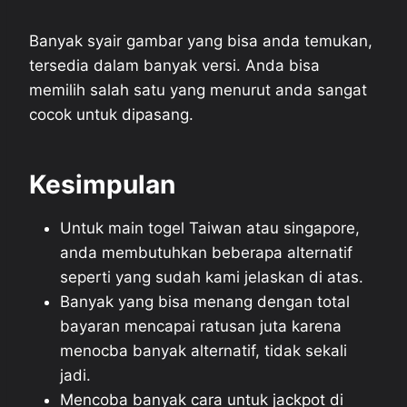
Banyak syair gambar yang bisa anda temukan,
tersedia dalam banyak versi. Anda bisa
memilih salah satu yang menurut anda sangat
cocok untuk dipasang.
Kesimpulan
Untuk main togel Taiwan atau singapore,
anda membutuhkan beberapa alternatif
seperti yang sudah kami jelaskan di atas.
Banyak yang bisa menang dengan total
bayaran mencapai ratusan juta karena
menocba banyak alternatif, tidak sekali
jadi.
Mencoba banyak cara untuk jackpot di