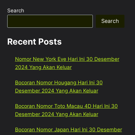
Search
Search
Recent Posts
Nomor New York Eve Hari Ini 30 Desember
2024 Yang Akan Keluar
Bocoran Nomor Hougang Hari Ini 30
Desember 2024 Yang Akan Keluar
Bocoran Nomor Toto Macau 4D Hari Ini 30
Desember 2024 Yang Akan Keluar
Bocoran Nomor Japan Hari Ini 30 Desember