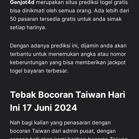
Genjot4d
merupakan situs prediksi togel gratis
bisa dinikmati oleh semua orang. Ada lebih dari
50 pasaran tersedia gratis untuk anda simak
setiap harinya.
Dengan adanya prediksi ini, dijamin anda akan
terbantu untuk menemukan angka atau nomor
keberuntungan yang bisa memberikan jackpot
togel bayaran terbesar.
Tebak Bocoran Taiwan Hari
Ini 17 Juni 2024
Nah bagi kalian yang penasaran dengan
bocoran Taiwan dari admin pusat, dengan