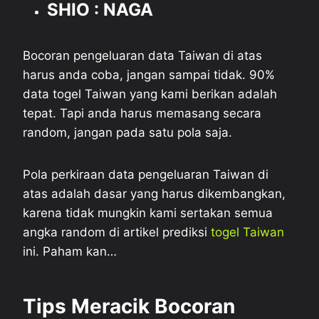
SHIO : NAGA
Bocoran pengeluaran data Taiwan di atas
harus anda coba, jangan sampai tidak. 90%
data togel Taiwan yang kami berikan adalah
tepat. Tapi anda harus memasang secara
random, jangan pada satu pola saja.
Pola perkiraan data pengeluaran Taiwan di
atas adalah dasar yang harus dikembangkan,
karena tidak mungkin kami sertakan semua
angka random di artikel prediksi
togel Taiwan
ini. Paham kan…
Tips Meracik Bocoran