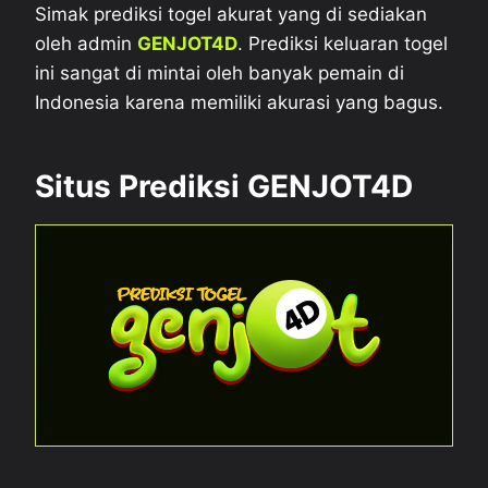
Simak prediksi togel akurat yang di sediakan
oleh admin
GENJOT4D
. Prediksi keluaran togel
ini sangat di mintai oleh banyak pemain di
Indonesia karena memiliki akurasi yang bagus.
Situs Prediksi GENJOT4D