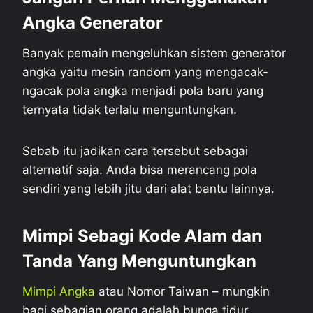
Angka Generator
Banyak pemain mengeluhkan sistem generator
angka yaitu mesin random yang mengacak-
ngacak pola angka menjadi pola baru yang
ternyata tidak terlalu menguntungkan.
Sebab itu jadikan cara tersebut sebagai
alternatif saja. Anda bisa merancang pola
sendiri yang lebih jitu dari alat bantu lainnya.
Mimpi Sebagi Kode Alam dan
Tanda Yang Menguntungkan
Mimpi Angka
atau Nomor Taiwan – mungkin
bagi sebagian orang adalah bunga tidur,