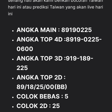
senang hati akan kami berikan bocoran Taiwan
hari ini atau prediksi Taiwan yang akan live hari
ini
ANGKA MAIN : 89190225
ANGKA TOP 4D :8919-0225-
0600
ANGKA TOP 3D :919-189-
225
ANGKA TOP 2D :
89/18/25/00
(BB)
COLOK BEBAS : 5
COLOK 2D : 25