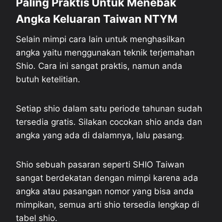
Paling Praktis Untuk Menebak
Angka Keluaran Taiwan NTYM
Selain mimpi cara lain untuk menghasilkan
angka yaitu menggunakan teknik terjemahan
Shio. Cara ini sangat praktis, namun anda
butuh ketelitian.
Setiap shio dalam satu periode tahunan sudah
tersedia gratis. Silakan cocokan shio anda dan
angka yang ada di dalamnya, lalu pasang.
Shio sebuah pasaran seperti SHIO Taiwan
sangat berdekatan dengan mimpi karena ada
angka atau pasangan nomor yang bisa anda
mimpikan, semua arti shio tersedia lengkap di
tabel shio.