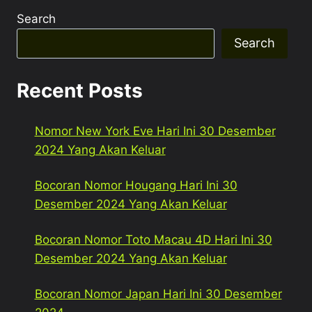
Search
Search
Recent Posts
Nomor New York Eve Hari Ini 30 Desember
2024 Yang Akan Keluar
Bocoran Nomor Hougang Hari Ini 30
Desember 2024 Yang Akan Keluar
Bocoran Nomor Toto Macau 4D Hari Ini 30
Desember 2024 Yang Akan Keluar
Bocoran Nomor Japan Hari Ini 30 Desember