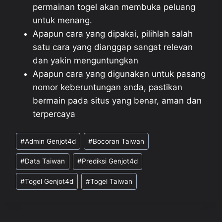
permainan togel akan membuka peluang
untuk menang.
Apapun cara yang dipakai, pilihlah salah
satu cara yang dianggap sangat relevan
dan yakin menguntungkan
Apapun cara yang digunakan untuk pasang
nomor keberuntungan anda, pastikan
bermain pada situs yang benar, aman dan
terpercaya
Post
#
Admin Genjot4d
#
Bocoran Taiwan
Tags:
#
Data Taiwan
#
Prediksi Genjot4d
#
Togel Genjot4d
#
Togel Taiwan