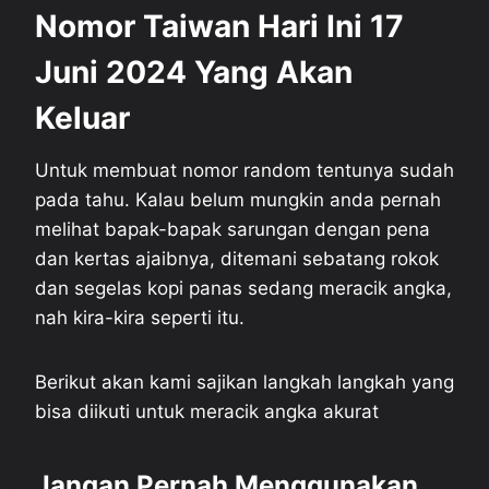
Nomor Taiwan Hari Ini 17
Juni 2024 Yang Akan
Keluar
Untuk membuat nomor random tentunya sudah
pada tahu. Kalau belum mungkin anda pernah
melihat bapak-bapak sarungan dengan pena
dan kertas ajaibnya, ditemani sebatang rokok
dan segelas kopi panas sedang meracik angka,
nah kira-kira seperti itu.
Berikut akan kami sajikan langkah langkah yang
bisa diikuti untuk meracik angka akurat
Jangan Pernah Menggunakan