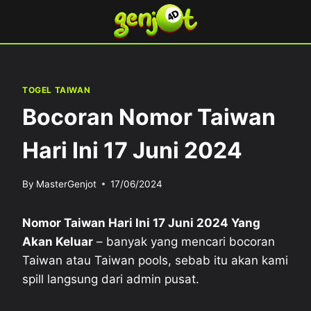
Skip
to
content
TOGEL TAIWAN
Bocoran Nomor Taiwan
Hari Ini 17 Juni 2024
By
MasterGenjot
17/06/2024
Nomor Taiwan Hari Ini 17 Juni 2024 Yang
Akan Keluar
– banyak yang mencari bocoran
Taiwan atau Taiwan pools, sebab itu akan kami
spill langsung dari admin pusat.