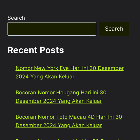
Search
Search
Recent Posts
Nomor New York Eve Hari Ini 30 Desember
2024 Yang Akan Keluar
Bocoran Nomor Hougang Hari Ini 30
Desember 2024 Yang Akan Keluar
Bocoran Nomor Toto Macau 4D Hari Ini 30
Desember 2024 Yang Akan Keluar