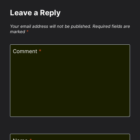
Leave a Reply
Your email address will not be published.
Required fields are
marked
*
Comment
*