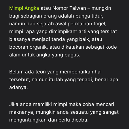
Mimpi Angka
atau Nomor Taiwan – mungkin
bagi sebagian orang adalah bunga tidur,
namun dari sejarah awal permainan togel,
mimpi “apa yang dimimpikan” arti yang tersirat
biasanya menjadi tanda yang baik, atau
bocoran organik, atau dikatakan sebagai kode
alam untuk angka yang bagus.
Belum ada teori yang membenarkan hal
tersebut, namun itu lah yang terjadi, benar apa
adanya.
Jika anda memiliki mimpi maka coba mencari
maknanya, mungkin anda sesuatu yang sangat
menguntungkan dan perlu dicoba.