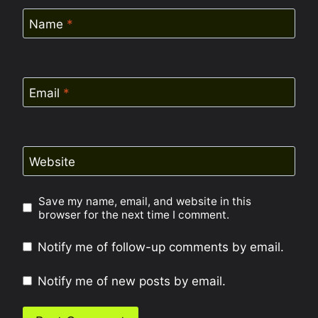
Name
*
Email
*
Website
Save my name, email, and website in this
browser for the next time I comment.
Notify me of follow-up comments by email.
Notify me of new posts by email.