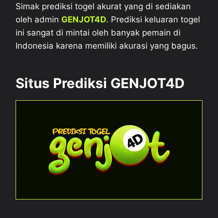
Simak prediksi togel akurat yang di sediakan
oleh admin
GENJOT4D
. Prediksi keluaran togel
ini sangat di mintai oleh banyak pemain di
Indonesia karena memiliki akurasi yang bagus.
Situs Prediksi GENJOT4D