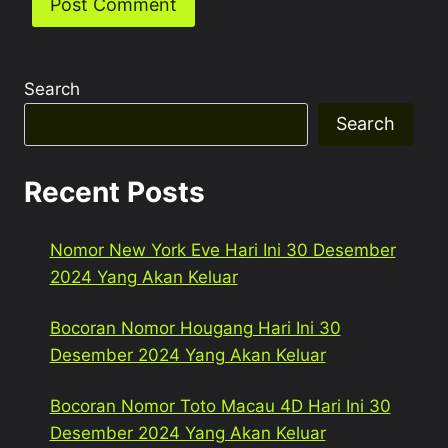
Search
Search
Recent Posts
Nomor New York Eve Hari Ini 30 Desember
2024 Yang Akan Keluar
Bocoran Nomor Hougang Hari Ini 30
Desember 2024 Yang Akan Keluar
Bocoran Nomor Toto Macau 4D Hari Ini 30
Desember 2024 Yang Akan Keluar