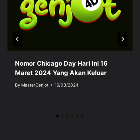
Nomor Chicago Day Hari Ini 16
Maret 2024 Yang Akan Keluar
By
MasterGenjot
16/03/2024