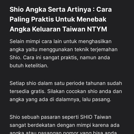
Shio Angka Serta Artinya : Cara
Paling Praktis Untuk Menebak
Angka Keluaran Taiwan NTYM
Selain mimpi cara lain untuk menghasilkan
angka yaitu menggunakan teknik terjemahan
Shio. Cara ini sangat praktis, namun anda
butuh ketelitian.
Setiap shio dalam satu periode tahunan sudah
tersedia gratis. Silakan cocokan shio anda dan
angka yang ada di dalamnya, lalu pasang.
Shio sebuah pasaran seperti SHIO Taiwan
sangat berdekatan dengan mimpi karena ada
angka atau pasangan nomor yang bisa anda