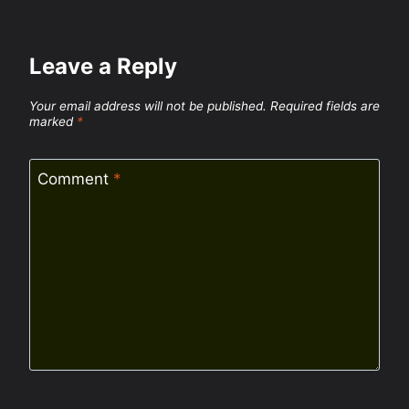
Leave a Reply
Your email address will not be published.
Required fields are
marked
*
Comment
*