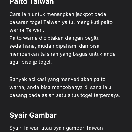
Paito Taiwan
Cara lain untuk menangkan jackpot pada
pasaran togel Taiwan yaitu, mengikuti paito
warna Taiwan.
Paito warna diciptakan dengan begitu
sederhana, mudah dipahami dan bisa
memberikan tafsiran yang bagus untuk anda
agar bisa jp togel.
Banyak aplikasi yang menyediakan paito
warna, anda bisa mencobanya di sana lalu
pasang pada salah satu situs togel terpercaya.
Syair Gambar
Syair Taiwan atau syair gambar Taiwan