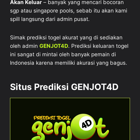
Akan Keluar
– banyak yang mencari bocoran
sgp atau singapore pools, sebab itu akan kami
spill langsung dari admin pusat.
Simak prediksi togel akurat yang di sediakan
oleh admin
GENJOT4D
. Prediksi keluaran togel
ini sangat di mintai oleh banyak pemain di
Indonesia karena memiliki akurasi yang bagus.
Situs Prediksi GENJOT4D