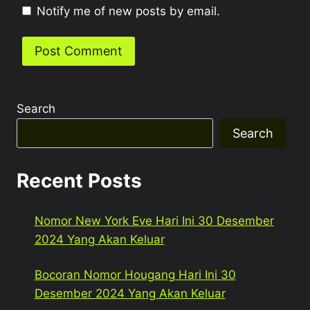
Notify me of new posts by email.
Search
Search
Recent Posts
Nomor New York Eve Hari Ini 30 Desember
2024 Yang Akan Keluar
Bocoran Nomor Hougang Hari Ini 30
Desember 2024 Yang Akan Keluar