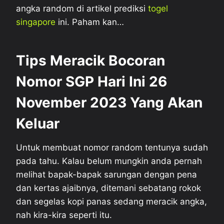
angka random di artikel prediksi
togel
singapore
ini. Paham kan…
Tips Meracik Bocoran
Nomor SGP Hari Ini 26
November 2023 Yang Akan
Keluar
Untuk membuat nomor random tentunya sudah
pada tahu. Kalau belum mungkin anda pernah
melihat bapak-bapak sarungan dengan pena
dan kertas ajaibnya, ditemani sebatang rokok
dan segelas kopi panas sedang meracik angka,
nah kira-kira seperti itu.