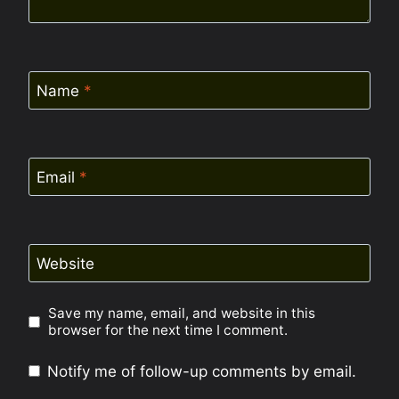
Name
*
Email
*
Website
Save my name, email, and website in this
browser for the next time I comment.
Notify me of follow-up comments by email.