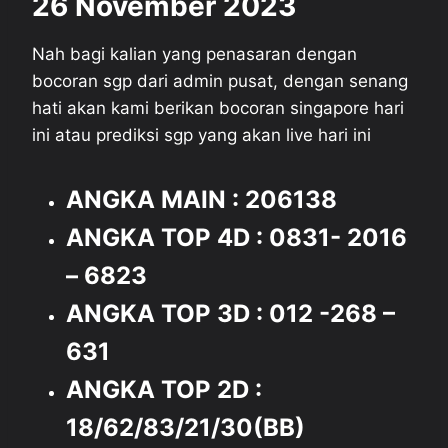
26 November 2023
Nah bagi kalian yang penasaran dengan
bocoran sgp dari admin pusat, dengan senang
hati akan kami berikan bocoran singapore hari
ini atau prediksi sgp yang akan live hari ini
ANGKA MAIN : 206138
ANGKA TOP 4D : 0831- 2016
– 6823
ANGKA TOP 3D : 012 -268 –
631
ANGKA TOP 2D :
18/62/83/21/30(BB)