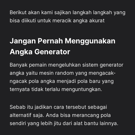
Berikut akan kami sajikan langkah langkah yang
bisa diikuti untuk meracik angka akurat
Jangan Pernah Menggunakan
Angka Generator
Banyak pemain mengeluhkan sistem generator
angka yaitu mesin random yang mengacak-
ngacak pola angka menjadi pola baru yang
ternyata tidak terlalu menguntungkan.
Sebab itu jadikan cara tersebut sebagai
alternatif saja. Anda bisa merancang pola
sendiri yang lebih jitu dari alat bantu lainnya.