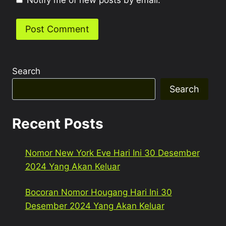
Notify me of new posts by email.
Search
Search
Recent Posts
Nomor New York Eve Hari Ini 30 Desember
2024 Yang Akan Keluar
Bocoran Nomor Hougang Hari Ini 30
Desember 2024 Yang Akan Keluar