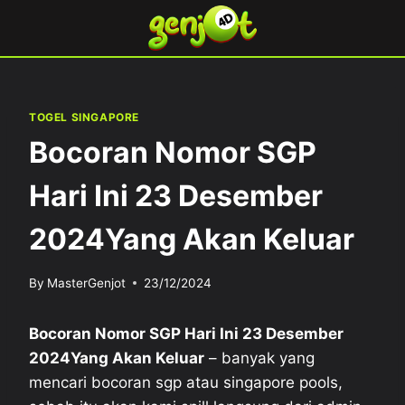
Skip
to
content
TOGEL SINGAPORE
Bocoran Nomor SGP
Hari Ini 23 Desember
2024Yang Akan Keluar
By
MasterGenjot
23/12/2024
Bocoran Nomor SGP Hari Ini 23 Desember
2024Yang Akan Keluar
– banyak yang
mencari bocoran sgp atau singapore pools,