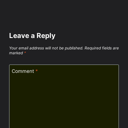
Leave a Reply
Your email address will not be published.
Required fields are
marked
*
Comment
*