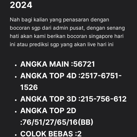
2024
Nah bagi kalian yang penasaran dengan
bocoran sgp dari admin pusat, dengan senang
hati akan kami berikan bocoran singapore hari
ini atau prediksi sgp yang akan live hari ini
ANGKA MAIN :56721
ANGKA TOP 4D :2517-6751-
1526
ANGKA TOP 3D :215-756-612
ANGKA TOP 2D
:76/51/27/65/16(BB)
COLOK BEBAS :2