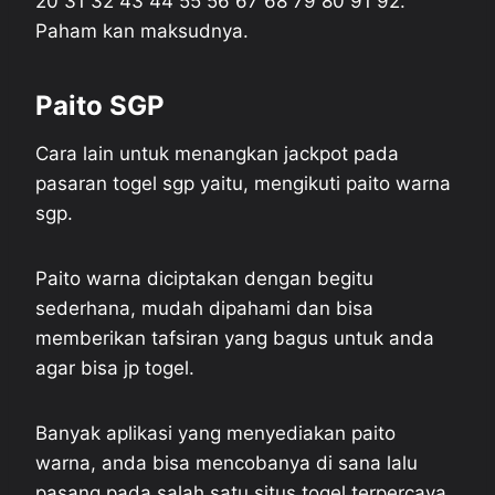
20 31 32 43 44 55 56 67 68 79 80 91 92.
Paham kan maksudnya.
Paito SGP
Cara lain untuk menangkan jackpot pada
pasaran togel sgp yaitu, mengikuti paito warna
sgp.
Paito warna diciptakan dengan begitu
sederhana, mudah dipahami dan bisa
memberikan tafsiran yang bagus untuk anda
agar bisa jp togel.
Banyak aplikasi yang menyediakan paito
warna, anda bisa mencobanya di sana lalu
pasang pada salah satu situs togel terpercaya.