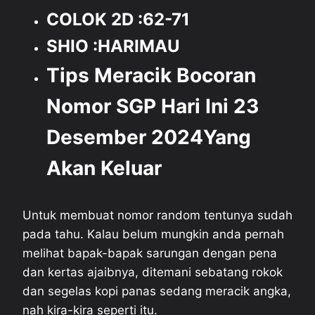
COLOK 2D :62-71
SHIO :HARIMAU
Tips Meracik Bocoran
Nomor SGP Hari Ini 23
Desember 2024Yang
Akan Keluar
Untuk membuat nomor random tentunya sudah
pada tahu. Kalau belum mungkin anda pernah
melihat bapak-bapak sarungan dengan pena
dan kertas ajaibnya, ditemani sebatang rokok
dan segelas kopi panas sedang meracik angka,
nah kira-kira seperti itu.