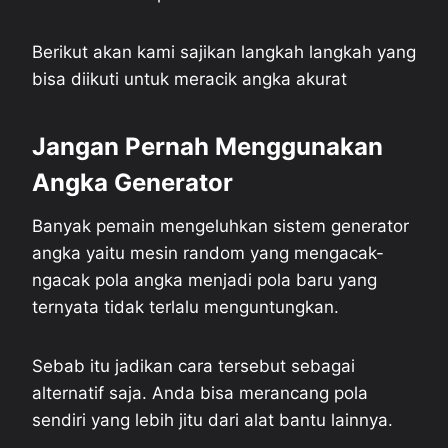
Berikut akan kami sajikan langkah langkah yang
bisa diikuti untuk meracik angka akurat
Jangan Pernah Menggunakan
Angka Generator
Banyak pemain mengeluhkan sistem generator
angka yaitu mesin random yang mengacak-
ngacak pola angka menjadi pola baru yang
ternyata tidak terlalu menguntungkan.
Sebab itu jadikan cara tersebut sebagai
alternatif saja. Anda bisa merancang pola
sendiri yang lebih jitu dari alat bantu lainnya.