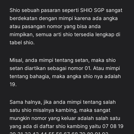
Shio sebuah pasaran seperti SHIO SGP sangat
berdekatan dengan mimpi karena ada angka
atau pasangan nomor yang bisa anda
mimpikan, semua arti shio tersedia lengkap di
tabel shio.
Misal, anda mimpi tentang setan, maka shio
setan diartikan sebagai nomor 01. Atau mimpi
tentang bahagia, maka angka shio nya adalah
19.
Sama halnya, jika anda mimpi tentang salah
satu shio misalnya kambing, maka sangat
mungkin nomor yang keluar adalah salah satu
yang ada di daftar shio kambing yaitu 07 08 19