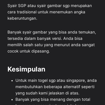
Syair SGP atau syair gambar sgp merupakan
cara tradisional untuk menemukan angka
keberuntungan.
Banyak syair gambar yang bisa anda temukan,
tersedia dalam banyak versi. Anda bisa
memilih salah satu yang menurut anda sangat
cocok untuk dipasang.
Kesimpulan
Untuk main togel sgp atau singapore, anda
membutuhkan beberapa alternatif seperti
yang sudah kami jelaskan di atas.
Banyak yang bisa menang dengan total