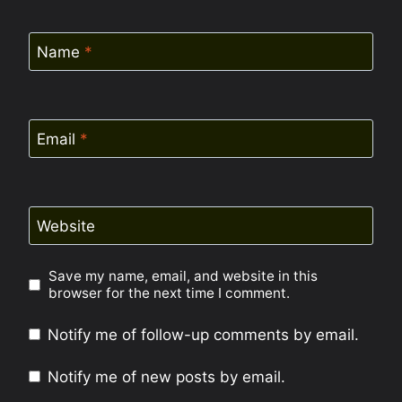
Name
*
Email
*
Website
Save my name, email, and website in this
browser for the next time I comment.
Notify me of follow-up comments by email.
Notify me of new posts by email.