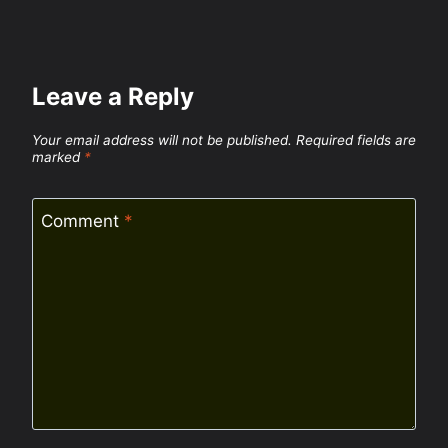
Leave a Reply
Your email address will not be published.
Required fields are
marked
*
Comment
*