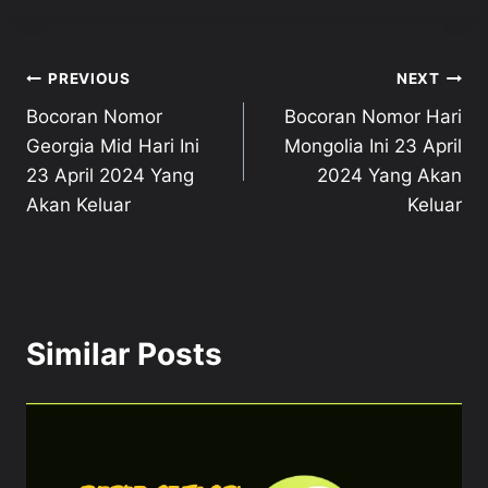
Post
PREVIOUS
NEXT
Bocoran Nomor
Bocoran Nomor Hari
navigation
Georgia Mid Hari Ini
Mongolia Ini 23 April
23 April 2024 Yang
2024 Yang Akan
Akan Keluar
Keluar
Similar Posts