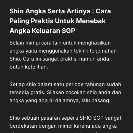
Shio Angka Serta Artinya : Cara
Paling Praktis Untuk Menebak
Angka Keluaran SGP
Selain mimpi cara lain untuk menghasilkan
angka yaitu menggunakan teknik terjemahan
Shio. Cara ini sangat praktis, namun anda
butuh ketelitian.
Setiap shio dalam satu periode tahunan sudah
tersedia gratis. Silakan cocokan shio anda dan
angka yang ada di dalamnya, lalu pasang.
Shio sebuah pasaran seperti SHIO SGP sangat
berdekatan dengan mimpi karena ada angka