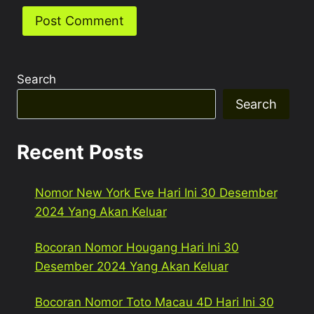
Search
Search
Recent Posts
Nomor New York Eve Hari Ini 30 Desember
2024 Yang Akan Keluar
Bocoran Nomor Hougang Hari Ini 30
Desember 2024 Yang Akan Keluar
Bocoran Nomor Toto Macau 4D Hari Ini 30