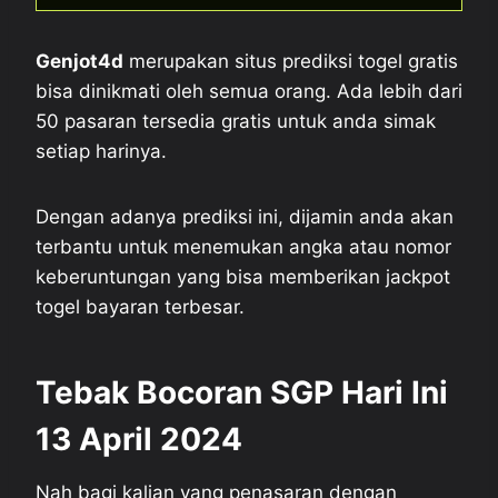
Genjot4d
merupakan situs prediksi togel gratis
bisa dinikmati oleh semua orang. Ada lebih dari
50 pasaran tersedia gratis untuk anda simak
setiap harinya.
Dengan adanya prediksi ini, dijamin anda akan
terbantu untuk menemukan angka atau nomor
keberuntungan yang bisa memberikan jackpot
togel bayaran terbesar.
Tebak Bocoran SGP Hari Ini
13 April 2024
Nah bagi kalian yang penasaran dengan