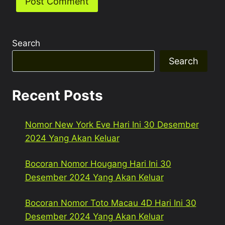
Search
Search
Recent Posts
Nomor New York Eve Hari Ini 30 Desember
2024 Yang Akan Keluar
Bocoran Nomor Hougang Hari Ini 30
Desember 2024 Yang Akan Keluar
Bocoran Nomor Toto Macau 4D Hari Ini 30
Desember 2024 Yang Akan Keluar