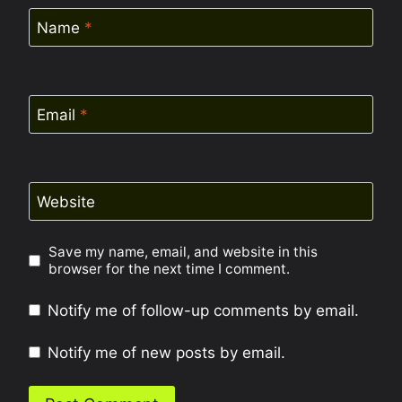
Name
*
Email
*
Website
Save my name, email, and website in this
browser for the next time I comment.
Notify me of follow-up comments by email.
Notify me of new posts by email.