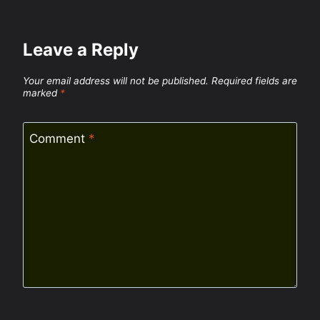
Leave a Reply
Your email address will not be published.
Required fields are
marked
*
Comment
*