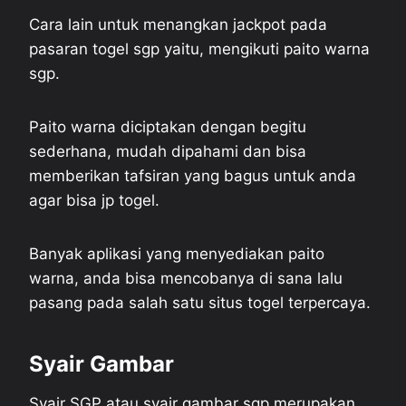
Cara lain untuk menangkan jackpot pada
pasaran togel sgp yaitu, mengikuti paito warna
sgp.
Paito warna diciptakan dengan begitu
sederhana, mudah dipahami dan bisa
memberikan tafsiran yang bagus untuk anda
agar bisa jp togel.
Banyak aplikasi yang menyediakan paito
warna, anda bisa mencobanya di sana lalu
pasang pada salah satu situs togel terpercaya.
Syair Gambar
Syair SGP atau syair gambar sgp merupakan