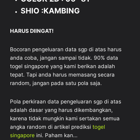
SHIO :KAMBING
HARUS DIINGAT!
Bocoran pengeluaran data sgp di atas harus
anda coba, jangan sampai tidak. 90% data
togel singapore yang kami berikan adalah
tepat. Tapi anda harus memasang secara
random, jangan pada satu pola saja.
Pola perkiraan data pengeluaran sgp di atas
adalah dasar yang harus dikembangkan,
karena tidak mungkin kami sertakan semua
angka random di artikel prediksi
togel
singapore
ini. Paham kan…