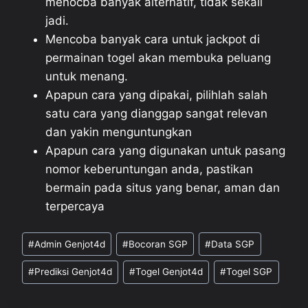
menocba banyak alternatif, tidak sekali
jadi.
Mencoba banyak cara untuk jackpot di
permainan togel akan membuka peluang
untuk menang.
Apapun cara yang dipakai, pilihlah salah
satu cara yang dianggap sangat relevan
dan yakin menguntungkan
Apapun cara yang digunakan untuk pasang
nomor keberuntungan anda, pastikan
bermain pada situs yang benar, aman dan
terpercaya
Post
#
Admin Genjot4d
#
Bocoran SGP
#
Data SGP
Tags:
#
Prediksi Genjot4d
#
Togel Genjot4d
#
Togel SGP