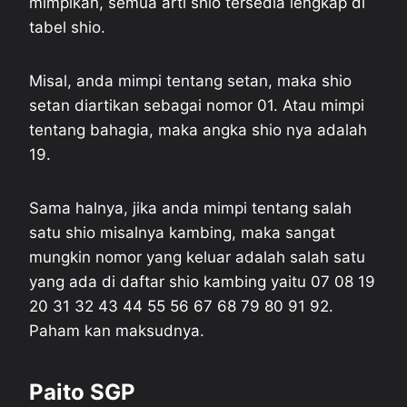
mimpikan, semua arti shio tersedia lengkap di
tabel shio.
Misal, anda mimpi tentang setan, maka shio
setan diartikan sebagai nomor 01. Atau mimpi
tentang bahagia, maka angka shio nya adalah
19.
Sama halnya, jika anda mimpi tentang salah
satu shio misalnya kambing, maka sangat
mungkin nomor yang keluar adalah salah satu
yang ada di daftar shio kambing yaitu 07 08 19
20 31 32 43 44 55 56 67 68 79 80 91 92.
Paham kan maksudnya.
Paito SGP