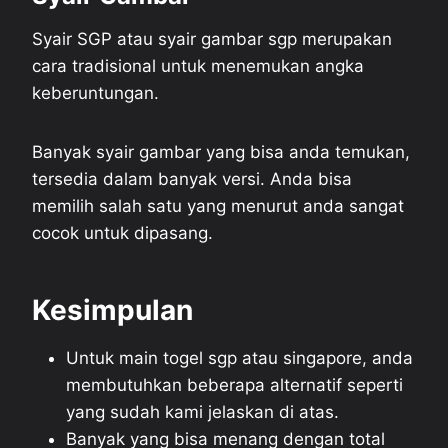
Syair SGP atau syair gambar sgp merupakan
cara tradisional untuk menemukan angka
keberuntungan.
Banyak syair gambar yang bisa anda temukan,
tersedia dalam banyak versi. Anda bisa
memilih salah satu yang menurut anda sangat
cocok untuk dipasang.
Kesimpulan
Untuk main togel sgp atau singapore, anda
membutuhkan beberapa alternatif seperti
yang sudah kami jelaskan di atas.
Banyak yang bisa menang dengan total