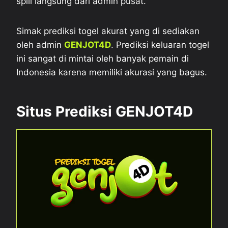
spill langsung dari admin pusat.
Simak prediksi togel akurat yang di sediakan
oleh admin
GENJOT4D
. Prediksi keluaran togel
ini sangat di mintai oleh banyak pemain di
Indonesia karena memiliki akurasi yang bagus.
Situs Prediksi GENJOT4D