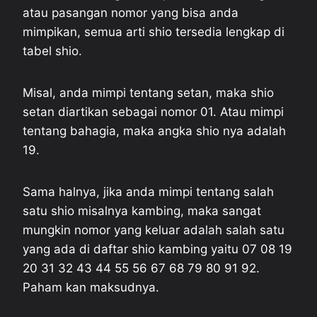
atau pasangan nomor yang bisa anda
mimpikan, semua arti shio tersedia lengkap di
tabel shio.
Misal, anda mimpi tentang setan, maka shio
setan diartikan sebagai nomor 01. Atau mimpi
tentang bahagia, maka angka shio nya adalah
19.
Sama halnya, jika anda mimpi tentang salah
satu shio misalnya kambing, maka sangat
mungkin nomor yang keluar adalah salah satu
yang ada di daftar shio kambing yaitu 07 08 19
20 31 32 43 44 55 56 67 68 79 80 91 92.
Paham kan maksudnya.