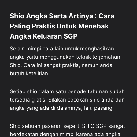
Shio Angka Serta Artinya : Cara
Paling Praktis Untuk Menebak
Angka Keluaran SGP
Selain mimpi cara lain untuk menghasilkan
angka yaitu menggunakan teknik terjemahan
Shio. Cara ini sangat praktis, namun anda
butuh ketelitian.
Setiap shio dalam satu periode tahunan sudah
tersedia gratis. Silakan cocokan shio anda dan
angka yang ada di dalamnya, lalu pasang.
Shio sebuah pasaran seperti SHIO SGP sangat
berdekatan dengan mimpi karena ada angka