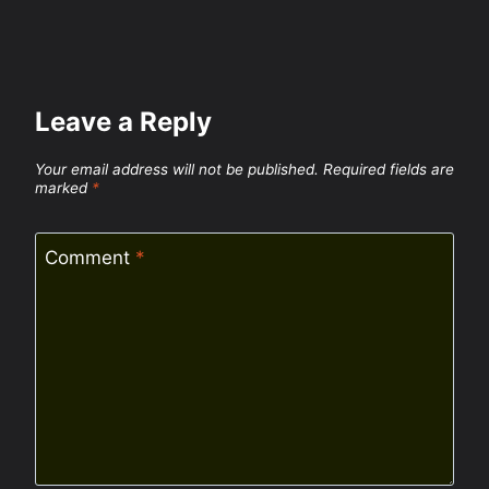
Leave a Reply
Your email address will not be published.
Required fields are
marked
*
Comment
*