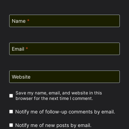
Name
*
Email
*
Website
Save my name, email, and website in this
browser for the next time I comment.
Notify me of follow-up comments by email.
Notify me of new posts by email.