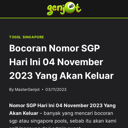
Skip
to
content
TOGEL SINGAPORE
Bocoran Nomor SGP
Hari Ini 04 November
2023 Yang Akan Keluar
By
MasterGenjot
03/11/2023
Nomor SGP Hari Ini 04 November 2023 Yang
Akan Keluar
– banyak yang mencari bocoran
sgp atau singapore pools, sebab itu akan kami