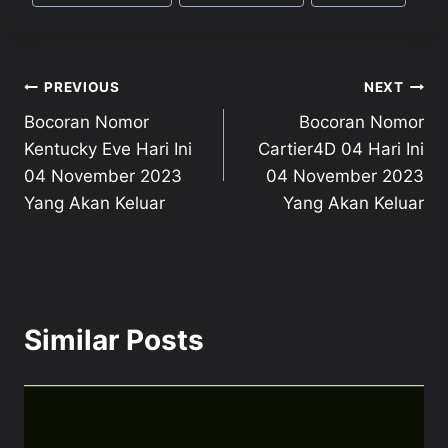
Post
PREVIOUS
NEXT
Bocoran Nomor
Bocoran Nomor
navigation
Kentucky Eve Hari Ini
Cartier4D 04 Hari Ini
04 November 2023
04 November 2023
Yang Akan Keluar
Yang Akan Keluar
Similar Posts