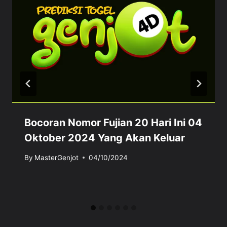
Bocoran Nomor Fujian 20 Hari Ini 04
Oktober 2024 Yang Akan Keluar
By
MasterGenjot
04/10/2024