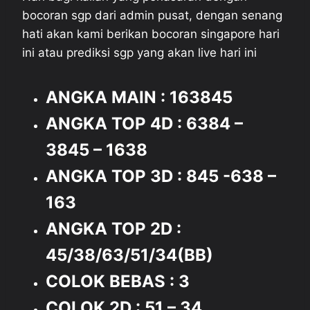
bocoran sgp dari admin pusat, dengan senang
hati akan kami berikan bocoran singapore hari
ini atau prediksi sgp yang akan live hari ini
ANGKA MAIN : 163845
ANGKA TOP 4D : 6384 –
3845 – 1638
ANGKA TOP 3D : 845 -638 –
163
ANGKA TOP 2D :
45/38/63/51/34(BB)
COLOK BEBAS : 3
COLOK 2D :
51
–
34