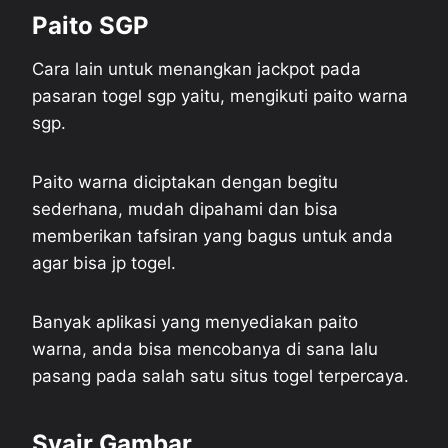
Paito SGP
Cara lain untuk menangkan jackpot pada
pasaran togel sgp yaitu, mengikuti paito warna
sgp.
Paito warna diciptakan dengan begitu
sederhana, mudah dipahami dan bisa
memberikan tafsiran yang bagus untuk anda
agar bisa jp togel.
Banyak aplikasi yang menyediakan paito
warna, anda bisa mencobanya di sana lalu
pasang pada salah satu situs togel terpercaya.
Syair Gambar