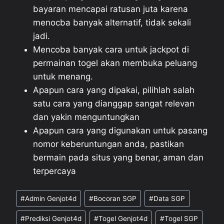
bayaran mencapai ratusan juta karena
menocba banyak alternatif, tidak sekali
jadi.
Mencoba banyak cara untuk jackpot di
permainan togel akan membuka peluang
untuk menang.
Apapun cara yang dipakai, pilihlah salah
satu cara yang dianggap sangat relevan
dan yakin menguntungkan
Apapun cara yang digunakan untuk pasang
nomor keberuntungan anda, pastikan
bermain pada situs yang benar, aman dan
terpercaya
Post
#
Admin Genjot4d
#
Bocoran SGP
#
Data SGP
Tags:
#
Prediksi Genjot4d
#
Togel Genjot4d
#
Togel SGP