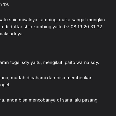
h 19.
 satu shio misalnya kambing, maka sangat mungkin
a di daftar shio kambing yaitu 07 08 19 20 31 32
 maksudnya.
ran togel sdy yaitu, mengikuti paito warna sdy.
rhana, mudah dipahami dan bisa memberikan
ogel.
na, anda bisa mencobanya di sana lalu pasang