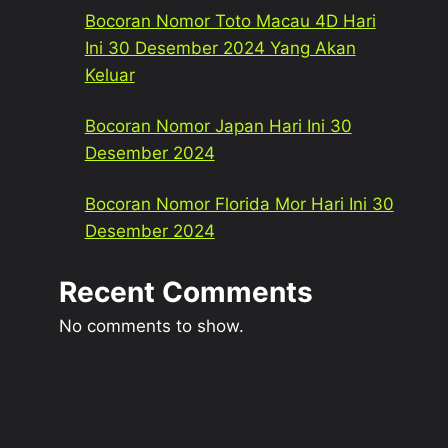
Bocoran Nomor Toto Macau 4D Hari
Ini 30 Desember 2024 Yang Akan
Keluar
Bocoran Nomor Japan Hari Ini 30
Desember 2024
Bocoran Nomor Florida Mor Hari Ini 30
Desember 2024
Recent Comments
No comments to show.