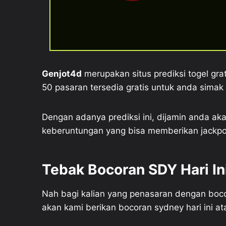
Genjot4d
merupakan situs prediksi togel grat
50 pasaran tersedia gratis untuk anda simak 
Dengan adanya prediksi ini, dijamin anda a
keberuntungan yang bisa memberikan jackpot
Tebak Bocoran SDY Hari I
Nah bagi kalian yang penasaran dengan boco
akan kami berikan bocoran sydney hari ini ata