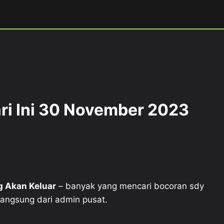
i Ini 30 November 2023
g Akan Keluar
– banyak yang mencari bocoran sdy
 langsung dari admin pusat.