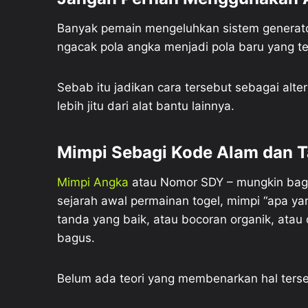
Banyak pemain mengeluhkan sistem generat
ngacak pola angka menjadi pola baru yang te
Sebab itu jadikan cara tersebut sebagai alte
lebih jitu dari alat bantu lainnya.
Mimpi Sebagi Kode Alam dan 
Mimpi Angka
atau Nomor SDY – mungkin bagi
sejarah awal permainan togel, mimpi “apa yan
tanda yang baik, atau bocoran organik, ata
bagus.
Belum ada teori yang membenarkan hal terseb