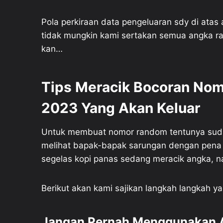
Pola perkiraan data pengeluaran sdy di ata
tidak mungkin kami sertakan semua angka ran
kan…
Tips Meracik Bocoran
Nom
2023 Yang Akan Keluar
Untuk membuat nomor random tentunya suda
melihat bapak-bapak sarungan dengan pena d
segelas kopi panas sedang meracik angka, nah 
Berikut akan kami sajikan langkah langkah ya
Jangan Pernah Menggunakan 