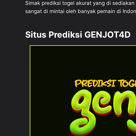
Simak prediksi togel akurat yang di sediaka
sangat di mintai oleh banyak pemain di Indon
Situs Prediksi GENJOT4D