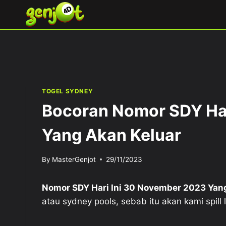
Skip
to
content
TOGEL SYDNEY
Bocoran Nomor SDY Har
Yang Akan Keluar
By
MasterGenjot
29/11/2023
Nomor SDY Hari Ini 30 November 2023 Yan
atau sydney pools, sebab itu akan kami spill