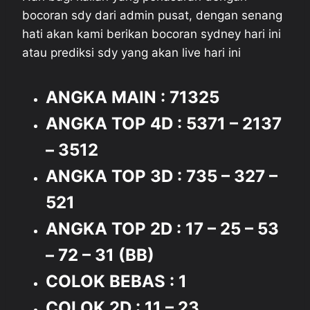
bocoran sdy dari admin pusat, dengan senang
hati akan kami berikan bocoran sydney hari ini
atau prediksi sdy yang akan live hari ini
ANGKA MAIN : 71325
ANGKA TOP 4D : 5371 – 2137
– 3512
ANGKA TOP 3D : 735 – 327 –
521
ANGKA TOP 2D : 17 – 25 – 53
– 72 – 31 (BB)
COLOK BEBAS : 1
COLOK 2D : 11 – 23