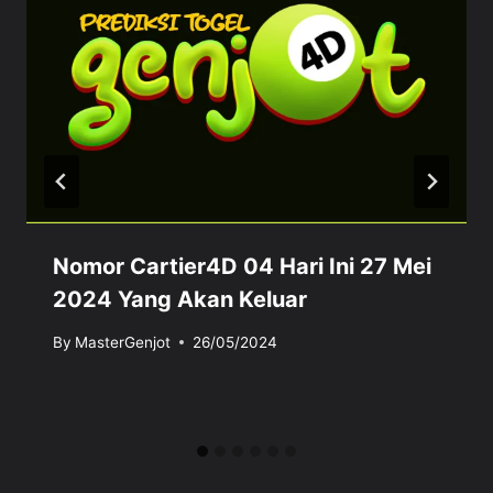
Nomor Cartier4D 04 Hari Ini 27 Mei
2024 Yang Akan Keluar
By
MasterGenjot
26/05/2024