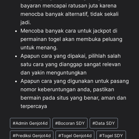
bayaran mencapai ratusan juta karena
menocba banyak alternatif, tidak sekali
jadi.
Mencoba banyak cara untuk jackpot di
permainan togel akan membuka peluang
untuk menang.
Apapun cara yang dipakai, pilihlah salah
satu cara yang dianggap sangat relevan
dan yakin menguntungkan
Apapun cara yang digunakan untuk pasang
nomor keberuntungan anda, pastikan
bermain pada situs yang benar, aman dan
terpercaya
Post
#
Admin Genjot4d
#
Bocoran SDY
#
Data SDY
Tags:
#
Prediksi Genjot4d
#
Togel Genjot4d
#
Togel SDY