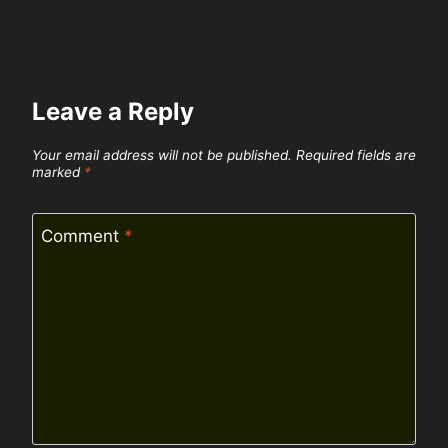
Leave a Reply
Your email address will not be published.
Required fields are
marked
*
Comment
*