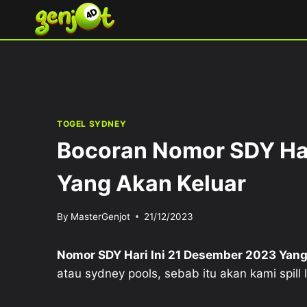
Skip
to
content
TOGEL SYDNEY
Bocoran Nomor SDY Har
Yang Akan Keluar
By
MasterGenjot
21/12/2023
Nomor SDY Hari Ini 21 Desember 2023 Yang
atau sydney pools, sebab itu akan kami spill