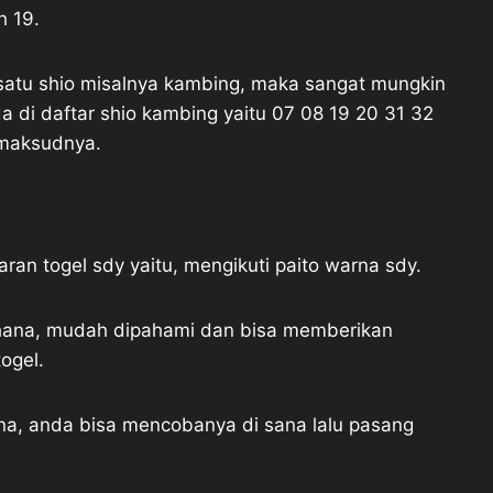
h 19.
 satu shio misalnya kambing, maka sangat mungkin
a di daftar shio kambing yaitu 07 08 19 20 31 32
 maksudnya.
ran togel sdy yaitu, mengikuti paito warna sdy.
rhana, mudah dipahami dan bisa memberikan
ogel.
na, anda bisa mencobanya di sana lalu pasang