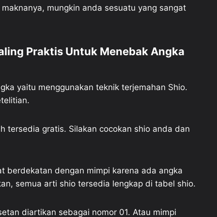
i maknanya, mungkin anda sesuatu yang sangat
Paling Praktis Untuk Menebak Angka
ngka yaitu menggunakan teknik terjemahan Shio.
elitian.
h tersedia gratis. Silakan cocokan shio anda dan
at berdekatan dengan mimpi karena ada angka
, semua arti shio tersedia lengkap di tabel shio.
setan diartikan sebagai nomor 01. Atau mimpi