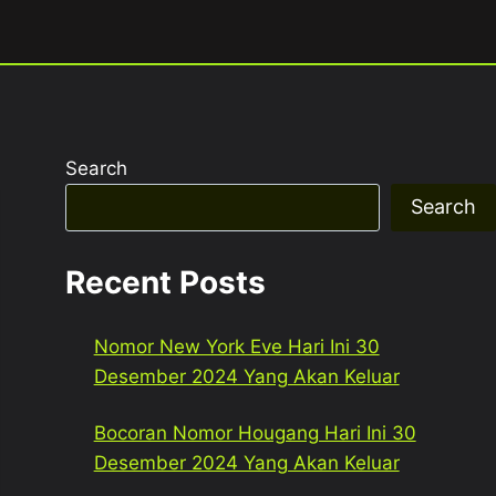
Search
Search
Recent Posts
Nomor New York Eve Hari Ini 30
Desember 2024 Yang Akan Keluar
Bocoran Nomor Hougang Hari Ini 30
Desember 2024 Yang Akan Keluar