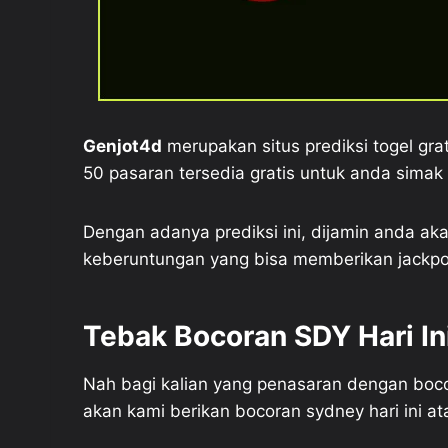
Genjot4d
merupakan situs prediksi togel grat
50 pasaran tersedia gratis untuk anda simak 
Dengan adanya prediksi ini, dijamin anda a
keberuntungan yang bisa memberikan jackpot
Tebak Bocoran SDY Hari I
Nah bagi kalian yang penasaran dengan boco
akan kami berikan bocoran sydney hari ini ata