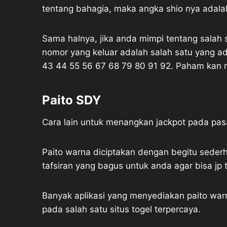
tentang bahagia, maka angka shio nya adala
Sama halnya, jika anda mimpi tentang salah
nomor yang keluar adalah salah satu yang ad
43 44 55 56 67 68 79 80 91 92. Paham kan
Paito SDY
Cara lain untuk menangkan jackpot pada pasa
Paito warna diciptakan dengan begitu sede
tafsiran yang bagus untuk anda agar bisa jp t
Banyak aplikasi yang menyediakan paito war
pada salah satu situs togel terpercaya.