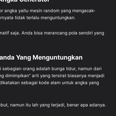
or angka yaitu mesin random yang mengacak-
rnyata tidak terlalu menguntungkan.
rnatif saja. Anda bisa merancang pola sendiri yang
Tanda Yang Menguntungkan
 sebagian orang adalah bunga tidur, namun dari
g dimimpikan” arti yang tersirat biasanya menjadi
u dikatakan sebagai kode alam untuk angka yang
ut, namun itu lah yang terjadi, benar apa adanya.