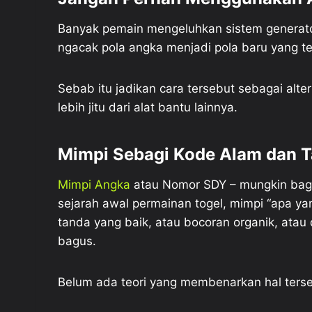
Banyak pemain mengeluhkan sistem generat
ngacak pola angka menjadi pola baru yang te
Sebab itu jadikan cara tersebut sebagai alte
lebih jitu dari alat bantu lainnya.
Mimpi Sebagi Kode Alam dan 
Mimpi Angka
atau Nomor SDY – mungkin bagi
sejarah awal permainan togel, mimpi “apa yan
tanda yang baik, atau bocoran organik, ata
bagus.
Belum ada teori yang membenarkan hal terseb