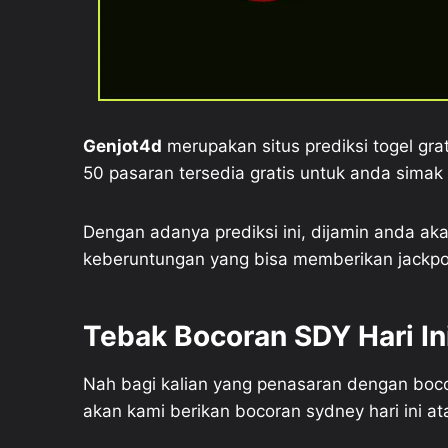
Genjot4d
merupakan situs prediksi togel grat
50 pasaran tersedia gratis untuk anda simak 
Dengan adanya prediksi ini, dijamin anda a
keberuntungan yang bisa memberikan jackpot
Tebak Bocoran SDY Hari I
Nah bagi kalian yang penasaran dengan boco
akan kami berikan bocoran sydney hari ini ata