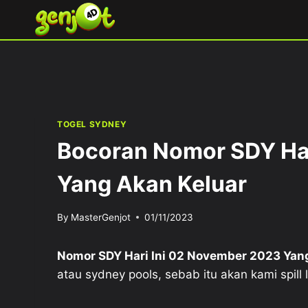
Skip
to
content
TOGEL SYDNEY
Bocoran Nomor SDY Har
Yang Akan Keluar
By
MasterGenjot
01/11/2023
Nomor SDY Hari Ini 02 November 2023 Yan
atau sydney pools, sebab itu akan kami spill