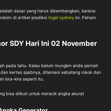
s adalah dasar yang harus dikembangkan, karena
dom di artikel prediksi
togel sydney
ini. Paham
or SDY Hari Ini 02 November
h pada tahu. Kalau belum mungkin anda pernah
an kertas ajaibnya, ditemani sebatang rokok dan
kira-kira seperti itu.
ng bisa diikuti untuk meracik angka akurat
Angka Generator