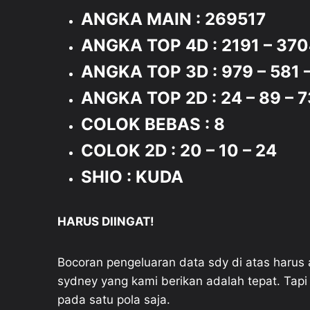
ANGKA MAIN :
269517
ANGKA TOP 4D :
2191 – 370
ANGKA TOP 3D :
979 – 581 
ANGKA TOP 2D :
24 – 89 – 7
COLOK BEBAS : 8
COLOK 2D :
20 – 10 – 24
SHIO :
KUDA
HARUS DIINGAT!
Bocoran pengeluaran data sdy di atas harus 
sydney yang kami berikan adalah tepat. Ta
pada satu pola saja.