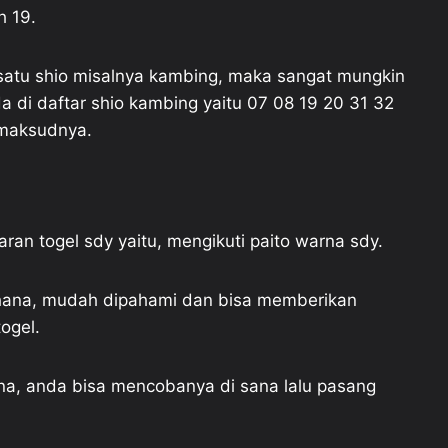
h 19.
 satu shio misalnya kambing, maka sangat mungkin
a di daftar shio kambing yaitu 07 08 19 20 31 32
 maksudnya.
ran togel sdy yaitu, mengikuti paito warna sdy.
rhana, mudah dipahami dan bisa memberikan
ogel.
na, anda bisa mencobanya di sana lalu pasang