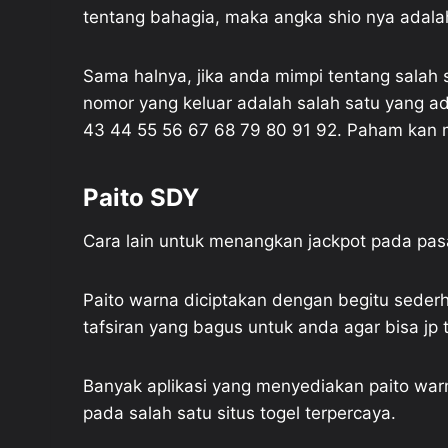
tentang bahagia, maka angka shio nya adala
Sama halnya, jika anda mimpi tentang salah
nomor yang keluar adalah salah satu yang ad
43 44 55 56 67 68 79 80 91 92. Paham kan
Paito SDY
Cara lain untuk menangkan jackpot pada pasa
Paito warna diciptakan dengan begitu sede
tafsiran yang bagus untuk anda agar bisa jp t
Banyak aplikasi yang menyediakan paito war
pada salah satu situs togel terpercaya.