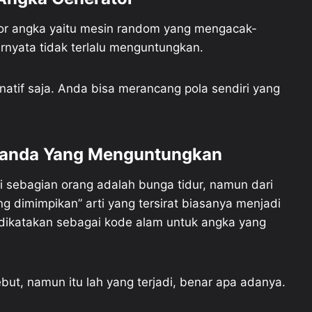
or angka yaitu mesin random yang mengacak-
rnyata tidak terlalu menguntungkan.
rnatif saja. Anda bisa merancang pola sendiri yang
Tanda Yang Menguntungkan
 sebagian orang adalah bunga tidur, namun dari
g dimimpikan” arti yang tersirat biasanya menjadi
u dikatakan sebagai kode alam untuk angka yang
ut, namun itu lah yang terjadi, benar apa adanya.