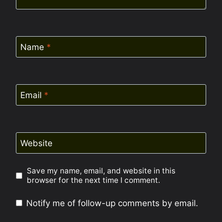
Name
*
Email
*
Website
Save my name, email, and website in this
browser for the next time I comment.
Notify me of follow-up comments by email.