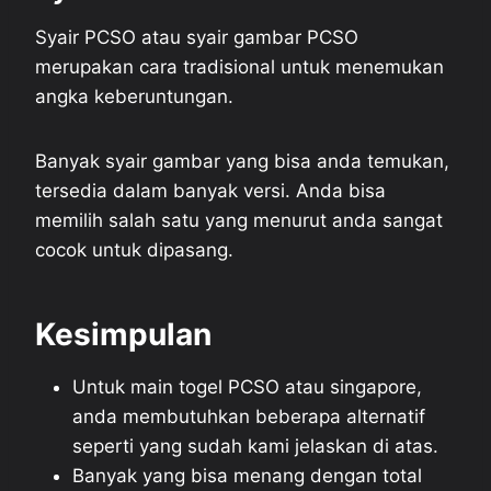
Syair PCSO atau syair gambar PCSO
merupakan cara tradisional untuk menemukan
angka keberuntungan.
Banyak syair gambar yang bisa anda temukan,
tersedia dalam banyak versi. Anda bisa
memilih salah satu yang menurut anda sangat
cocok untuk dipasang.
Kesimpulan
Untuk main togel PCSO atau singapore,
anda membutuhkan beberapa alternatif
seperti yang sudah kami jelaskan di atas.
Banyak yang bisa menang dengan total