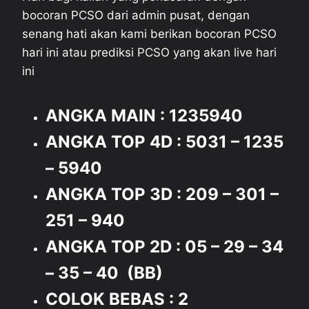
bocoran PCSO dari admin pusat, dengan
senang hati akan kami berikan bocoran PCSO
hari ini atau prediksi PCSO yang akan live hari
ini
ANGKA MAIN : 1235940
ANGKA TOP 4D : 5031
– 1235
– 5940
ANGKA TOP 3D : 209
– 301 –
251 – 940
ANGKA TOP 2D : 05
– 29 – 34
– 35 – 40
(BB)
COLOK BEBAS : 2