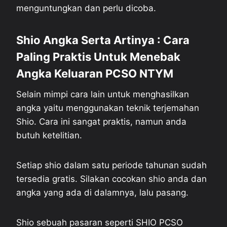
menguntungkan dan perlu dicoba.
Shio Angka Serta Artinya : Cara
Paling Praktis Untuk Menebak
Angka Keluaran PCSO NTYM
Selain mimpi cara lain untuk menghasilkan
angka yaitu menggunakan teknik terjemahan
Shio. Cara ini sangat praktis, namun anda
butuh ketelitian.
Setiap shio dalam satu periode tahunan sudah
tersedia gratis. Silakan cocokan shio anda dan
angka yang ada di dalamnya, lalu pasang.
Shio sebuah pasaran seperti SHIO PCSO