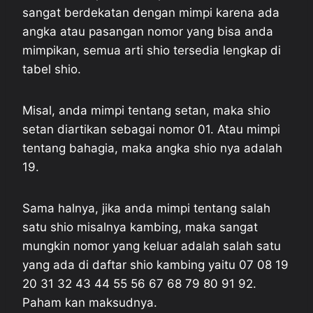
sangat berdekatan dengan mimpi karena ada
angka atau pasangan nomor yang bisa anda
mimpikan, semua arti shio tersedia lengkap di
tabel shio.
Misal, anda mimpi tentang setan, maka shio
setan diartikan sebagai nomor 01. Atau mimpi
tentang bahagia, maka angka shio nya adalah
19.
Sama halnya, jika anda mimpi tentang salah
satu shio misalnya kambing, maka sangat
mungkin nomor yang keluar adalah salah satu
yang ada di daftar shio kambing yaitu 07 08 19
20 31 32 43 44 55 56 67 68 79 80 91 92.
Paham kan maksudnya.