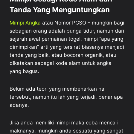
Tanda Yang Menguntungkan
Mimpi Angka
atau Nomor PCSO – mungkin bagi
sebagian orang adalah bunga tidur, namun dari
sejarah awal permainan togel, mimpi “apa yang
dimimpikan” arti yang tersirat biasanya menjadi
tanda yang baik, atau bocoran organik, atau
dikatakan sebagai kode alam untuk angka
yang bagus.
Belum ada teori yang membenarkan hal
tersebut, namun itu lah yang terjadi, benar apa
adanya.
Jika anda memiliki mimpi maka coba mencari
maknanya, mungkin anda sesuatu yang sangat