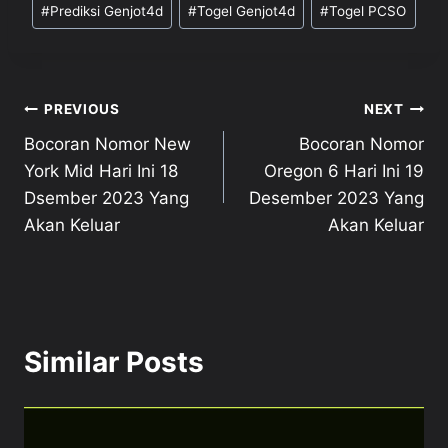
#
Prediksi Genjot4d
#
Togel Genjot4d
#
Togel PCSO
Post
PREVIOUS
NEXT
Bocoran Nomor New
Bocoran Nomor
navigation
York Mid Hari Ini 18
Oregon 6 Hari Ini 19
Dsember 2023 Yang
Desember 2023 Yang
Akan Keluar
Akan Keluar
Similar Posts